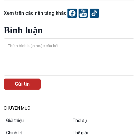
Chuyên gia của bạn
Xã hội chuyển động
Xem trên các nền tảng khác
Bước chân đến trường
Bình luận
Văn hoá & Du lịch
Multimedia
Tin Văn hoá & Du lịch
Ảnh
Chát với người nổi tiếng
Video
Câu chuyện Thể thao
Infographic
E-Magazine
CHUYÊN MỤC
Giới thiệu
Thời sự
Podcast
Góc nhìn VOV1
Chính trị
Thế giới