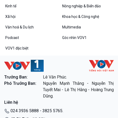
Bình luận
Kinh tế
Nông nghiệp & Biển đảo
10 phút Sự kiện - Luận bàn
Câu chuyện thời sự
Xã hội
Khoa học & Công nghệ
Dòng chảy sự kiện
Đối thoại
Văn hoá & Du lịch
Multimedia
Diễn đàn chủ nhật
Podcast
Góc nhìn VOV1
Chuyện đêm
VOV1 đặc biệt
VOV1 đặc biệt
Trưởng Ban:
Lê Văn Phúc.
Thanh âm ký sự
Phó Trưởng Ban:
Nguyễn Mạnh Thắng - Nguyễn Thị
Chân dung cuộc sống
Tuyết Mai - Lê Thị Hằng - Hoàng Trung
Các chương trình đặc biệt
Dũng.
Liên hệ
024 3936 5888 - 3825 5765.