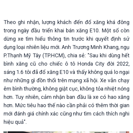
Chuyên mục
Theo dòng Thời sự
Theo ghi nhận, lượng khách đến đổ xăng khá đông
trong ngày đầu triển khai bán xăng E10. Một số còn
dừng xe tìm hiểu thông tin trước khi quyết định sử
dụng loại nhiên liệu mới. Anh Trương Minh Khang, ngụ
Chính trị
Thế giới
P.Thạnh Mỹ Tây (TP.HCM), chia sẻ: "Sau khi dùng hết
Tin Chính trị
Tin thế giới
Chính phủ với người dân
Vấn đề quốc tế
bình xăng cũ cho chiếc ô tô Honda City đời 2022,
Quốc hội với cử tri
Hồ sơ sự kiện quốc tế
sáng 1.6 tôi đã đổ xăng E10 và thấy không quá lo ngại
Xây dựng đảng
Thế giới & Việt Nam
như những gì đồn thổi trên mạng xã hội. Xe vẫn chạy
Đảng trong cuộc sống
Biên cương - Một dải vững
êm bình thường, không giật cục, không tỏa nhiệt nóng
Nhận diện sự thật
bền
hơn. Tuy nhiên, cảm nhận ban đầu là xe có hao xăng
Pháp luật và đời sống
hơn. Mức tiêu hao thế nào cần phải có thêm thời gian
mới đánh giá chính xác cũng như tìm cách thích nghi
hiệu quả".