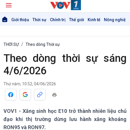
Giới thiệu
Thời sự
Chính trị
Thế giới
Kinh tế
Nông nghiệp 
THỜI SỰ
Theo dòng Thời sự
Theo dòng thời sự sáng
4/6/2026
Thứ năm, 10:52, 04/06/2026
Giới thiệu
Thời sự
Thời sự 6h
Thời sự 12h
Thời sự 18h
VOV1 - Xăng sinh học E10 trở thành nhiên liệu chủ
Thời sự 21h30
đạo khi thị trường dừng lưu hành xăng khoáng
Bản tin
RON95 và RON97.