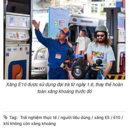
Kinh tế
Nông nghiệp & Biển đảo
Tin Kinh tế
Tin Nông nghiệp & Biển
Trước giờ mở cửa
đảo
Dòng chảy Kinh tế
Mùa vàng
Sức sống hàng Việt
Biển đảo Việt Nam
Khởi nghiệp
Tâm tình biên giới và hải
Tuyên chiến với gian lận
đảo
thương mại
Tìm hiểu biển, đảo Việt
Nam
Xăng E10 được sử dụng đại trà từ ngày 1.6, thay thế hoàn
toàn xăng khoáng trước đó
Xã hội
Khoa học & Công nghệ
Tin Đời sống & Xã hội
Tin Khoa học & Công nghệ
360 độ Sức khỏe
Kết nối công nghệ
Tag:
Trải nghiệm thực tế
người tiêu dùng
xăng E5
E10
Chuyển đổi Xanh
Sống chung với biến đổi
khi không còn xăng khoáng
Tài nguyên và Môi trường
khí hậu