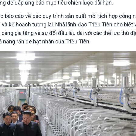
ợng để đáp ứng các mục tiêu chiến lược dài hạn.
Chát với người nổi tiếng
Video
Câu chuyện Thể thao
Infographic
báo cáo về các quy trình sản xuất mới tích hợp công ng
E-Magazine
 và kế hoạch tương lai. Nhà lãnh đạo Triều Tiên cho biết
càng gia tăng và sự đối đầu lâu dài với các thế lực thù đị
 năng răn đe hạt nhân của Triều Tiên.