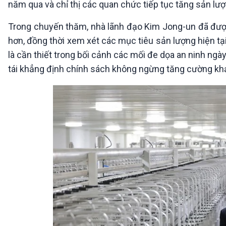
năm qua và chỉ thị các quan chức tiếp tục tăng sản lư
360 độ Sức khỏe
Kết nối công nghệ
Chuyển đổi Xanh
Sống chung với biến đổi
Trong chuyến thăm, nhà lãnh đạo Kim Jong-un đã được 
Tài nguyên và Môi trường
khí hậu
hơn, đồng thời xem xét các mục tiêu sản lượng hiện tại
Chuyên gia của bạn
Xã hội chuyển động
là cần thiết trong bối cảnh các mối đe dọa an ninh ngày 
Bước chân đến trường
tái khẳng định chính sách không ngừng tăng cường khả
VOV1 đặc biệt
Thanh âm ký sự
Chân dung cuộc sống
Các chương trình đặc biệt