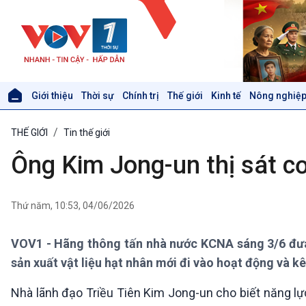
Giới thiệu
Thời sự
Chính trị
Thế giới
Kinh tế
Nông nghiệp
Giới thiệu
Thời sự
THẾ GIỚI
Tin thế giới
Thời sự 6h
Thời sự 12h
Ông Kim Jong-un thị sát cơ
Thời sự 18h
Thời sự 21h30
Bản tin
Thứ năm, 10:53, 04/06/2026
Chuyên mục
Theo dòng Thời sự
VOV1 - Hãng thông tấn nhà nước KCNA sáng 3/6 đưa 
sản xuất vật liệu hạt nhân mới đi vào hoạt động và k
Xã hội
Khoa học & Công nghệ
Nhà lãnh đạo Triều Tiên Kim Jong-un cho biết năng lực
Tin Đời sống & Xã hội
Tin Khoa học & Công nghệ