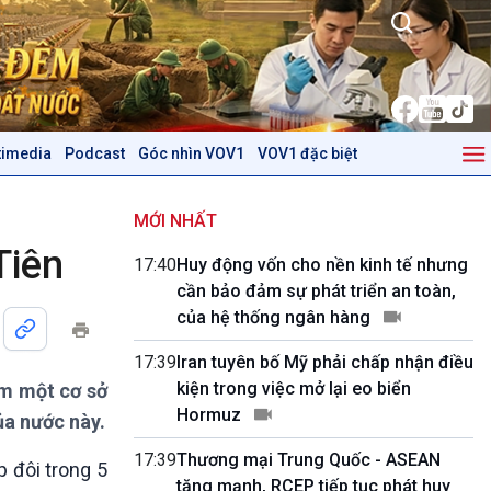
timedia
Podcast
Góc nhìn VOV1
VOV1 đặc biệt
Kinh tế
Nông nghiệp & Biển đảo
Tin Kinh tế
Tin Nông nghiệp & Biển
MỚI NHẤT
Trước giờ mở cửa
đảo
Tiên
17:40
Huy động vốn cho nền kinh tế nhưng
Dòng chảy Kinh tế
Mùa vàng
cần bảo đảm sự phát triển an toàn,
Sức sống hàng Việt
Biển đảo Việt Nam
của hệ thống ngân hàng
Khởi nghiệp
Tâm tình biên giới và hải
Tuyên chiến với gian lận
đảo
17:39
Iran tuyên bố Mỹ phải chấp nhận điều
thương mại
Tìm hiểu biển, đảo Việt
kiện trong việc mở lại eo biển
ăm một cơ sở
Nam
Hormuz
ủa nước này.
Podcast
Góc nhìn VOV1
17:39
Thương mại Trung Quốc - ASEAN
p đôi trong 5
Bình luận
tăng mạnh, RCEP tiếp tục phát huy