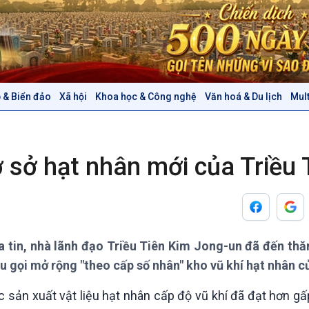
 & Biển đảo
Xã hội
Khoa học & Công nghệ
Văn hoá & Du lịch
Mul
Chính trị
Thế giới
Tin Chính trị
Tin thế giới
Chính phủ với người dân
Vấn đề quốc tế
 sở hạt nhân mới của Triều 
Quốc hội với cử tri
Hồ sơ sự kiện quốc tế
Xây dựng đảng
Thế giới & Việt Nam
Đảng trong cuộc sống
Biên cương - Một dải vững
Nhận diện sự thật
bền
Pháp luật và đời sống
tin, nhà lãnh đạo Triều Tiên Kim Jong-un đã đến th
êu gọi mở rộng "theo cấp số nhân" kho vũ khí hạt nhân c
Văn hoá & Du lịch
Multimedia
 sản xuất vật liệu hạt nhân cấp độ vũ khí đã đạt hơn gấ
Tin Văn hoá & Du lịch
Ảnh