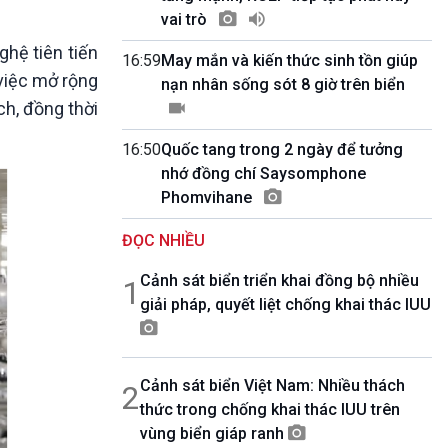
10 phút Sự kiện - Luận bàn
vai trò
Câu chuyện thời sự
hệ tiên tiến
Dòng chảy sự kiện
16:59
May mắn và kiến thức sinh tồn giúp
 việc mở rộng
Đối thoại
nạn nhân sống sót 8 giờ trên biển
Diễn đàn chủ nhật
ch, đồng thời
Chuyện đêm
16:50
Quốc tang trong 2 ngày để tưởng
nhớ đồng chí Saysomphone
Phomvihane
ĐỌC NHIỀU
Cảnh sát biển triển khai đồng bộ nhiều
1
giải pháp, quyết liệt chống khai thác IUU
Cảnh sát biển Việt Nam: Nhiều thách
2
thức trong chống khai thác IUU trên
vùng biển giáp ranh