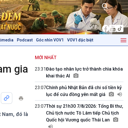
timedia
Podcast
Góc nhìn VOV1
VOV1 đặc biệt
Kinh tế
Nông nghiệp & Biển đảo
Tin Kinh tế
Tin Nông nghiệp & Biển
MỚI NHẤT
Trước giờ mở cửa
đảo
am gia
23:31
Đào tạo nhân lực trở thành chìa khóa
Dòng chảy Kinh tế
Mùa vàng
khai thác AI
Sức sống hàng Việt
Biển đảo Việt Nam
Khởi nghiệp
Tâm tình biên giới và hải
23:07
Chính phủ Nhật Bản đã chi số tiền kỷ
Tuyên chiến với gian lận
đảo
lục để cứu đồng yên mất giá
thương mại
Tìm hiểu biển, đảo Việt
Nam
23:07
Thời sự 21h30 7/8/2026: Tổng Bí thư,
Chủ tịch nước Tô Lâm tiếp Chủ tịch
t Nam, đó là
Podcast
Góc nhìn VOV1
Quốc hội Vương quốc Thái Lan
Bình luận