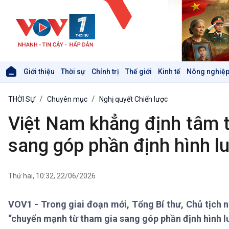
Giới thiệu
Thời sự
Chính trị
Thế giới
Kinh tế
Nông nghiệp
Giới thiệu
Thời sự
THỜI SỰ
Chuyên mục
Nghị quyết Chiến lược
Thời sự 6h
Thời sự 12h
Việt Nam khẳng định tâm 
Thời sự 18h
Thời sự 21h30
sang góp phần định hình lu
Bản tin
Chuyên mục
Theo dòng Thời sự
Thứ hai, 10:32, 22/06/2026
VOV1 - Trong giai đoạn mới, Tổng Bí thư, Chủ tịch 
Xã hội
Khoa học & Công nghệ
“chuyển mạnh từ tham gia sang góp phần định hình lu
Tin Đời sống & Xã hội
Tin Khoa học & Công nghệ