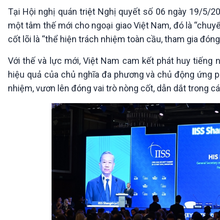
360 độ Sức khỏe
Kết nối công nghệ
Tại Hội nghị quán triệt Nghị quyết số 06 ngày 19/5/20
Chuyển đổi Xanh
Sống chung với biến đổi
một tâm thế mới cho ngoại giao Việt Nam, đó là “chuyể
Tài nguyên và Môi trường
khí hậu
cốt lõi là “thể hiện trách nhiệm toàn cầu, tham gia đó
Chuyên gia của bạn
Xã hội chuyển động
Với thế và lực mới, Việt Nam cam kết phát huy tiếng n
Bước chân đến trường
hiệu quả của chủ nghĩa đa phương và chủ động ứng ph
VOV1 đặc biệt
nhiệm, vươn lên đóng vai trò nòng cốt, dẫn dắt trong các
Thanh âm ký sự
Chân dung cuộc sống
Các chương trình đặc biệt