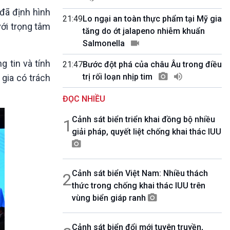
10 phút Sự kiện - Luận bàn
 đã định hình
Câu chuyện thời sự
21:49
Lo ngại an toàn thực phẩm tại Mỹ gia
với trọng tâm
Dòng chảy sự kiện
tăng do ớt jalapeno nhiễm khuẩn
Đối thoại
Salmonella
Diễn đàn chủ nhật
g tin và tính
21:47
Bước đột phá của châu Âu trong điều
Chuyện đêm
trị rối loạn nhịp tim
gia có trách
ĐỌC NHIỀU
Cảnh sát biển triển khai đồng bộ nhiều
1
giải pháp, quyết liệt chống khai thác IUU
Cảnh sát biển Việt Nam: Nhiều thách
2
thức trong chống khai thác IUU trên
vùng biển giáp ranh
Cảnh sát biển đổi mới tuyên truyền,