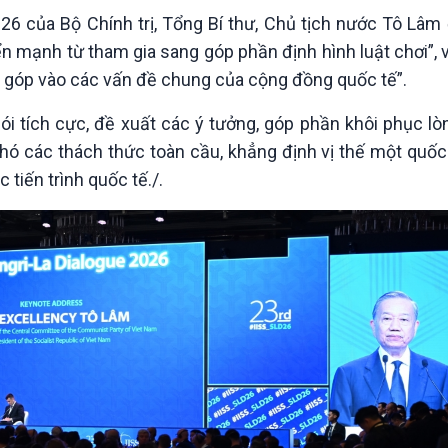
Chát với người nổi tiếng
Video
26 của Bộ Chính trị, Tổng Bí thư, Chủ tịch nước Tô Lâm
Câu chuyện Thể thao
Infographic
n mạnh từ tham gia sang góp phần định hình luật chơi”, 
E-Magazine
ng góp vào các vấn đề chung của cộng đồng quốc tế”.
ói tích cực, đề xuất các ý tưởng, góp phần khôi phục lòn
ó các thách thức toàn cầu, khẳng định vị thế một quốc 
 tiến trình quốc tế./.