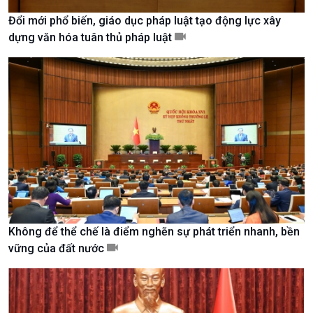
Đổi mới phổ biến, giáo dục pháp luật tạo động lực xây
dựng văn hóa tuân thủ pháp luật
Kinh tế
Nông nghiệp & Biển đảo
Tin Kinh tế
Tin Nông nghiệp & Biển
Trước giờ mở cửa
đảo
Không để thể chế là điểm nghẽn sự phát triển nhanh, bền
Dòng chảy Kinh tế
Mùa vàng
vững của đất nước
Sức sống hàng Việt
Biển đảo Việt Nam
Khởi nghiệp
Tâm tình biên giới và hải
Tuyên chiến với gian lận
đảo
thương mại
Tìm hiểu biển, đảo Việt