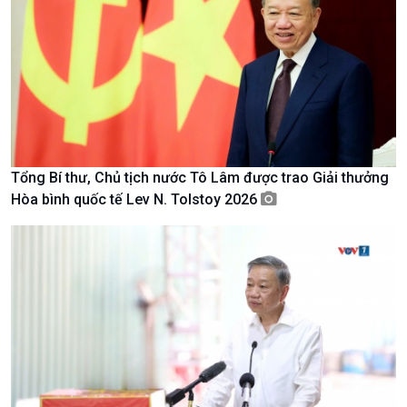
Văn hoá & Du lịch
Multimedia
Tin Văn hoá & Du lịch
Ảnh
Chát với người nổi tiếng
Video
Câu chuyện Thể thao
Infographic
E-Magazine
Tổng Bí thư, Chủ tịch nước Tô Lâm được trao Giải thưởng
Hòa bình quốc tế Lev N. Tolstoy 2026