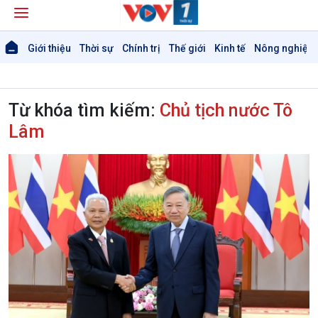
Giới thiệu
Thời sự
Chính trị
Thế giới
Kinh tế
Nông nghiệp 
Từ khóa tìm kiếm:
Chủ tịch nước Tô
Lâm