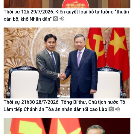
Chuyển đổi Xanh
Sống chung với biến đổi
Tài nguyên và Môi trường
khí hậu
Thời sự 12h 29/7/2026: Kiên quyết loại bỏ tư tưởng “thuận
Chuyên gia của bạn
cán bộ, khổ Nhân dân”
Xã hội chuyển động
Bước chân đến trường
Thời sự 21h30 28/7/2026: Tổng Bí thư, Chủ tịch nước Tô
Lâm tiếp Chánh án Tòa án nhân dân tối cao Lào