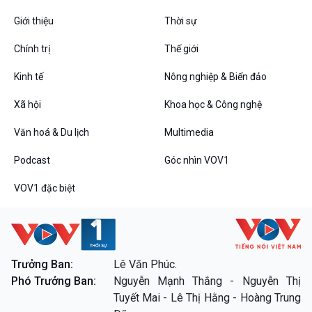
Giới thiệu
Thời sự
Chính trị
Thế giới
Kinh tế
Nông nghiệp & Biển đảo
VOV1 đặc biệt
Xã hội
Khoa học & Công nghệ
Thanh âm ký sự
Chân dung cuộc sống
Văn hoá & Du lịch
Multimedia
Các chương trình đặc biệt
Podcast
Góc nhìn VOV1
VOV1 đặc biệt
Trưởng Ban:
Lê Văn Phúc.
Phó Trưởng Ban:
Nguyễn Mạnh Thắng - Nguyễn Thị
Tuyết Mai - Lê Thị Hằng - Hoàng Trung