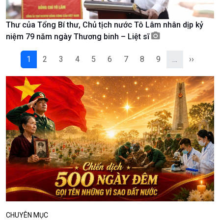
Podcast
Góc nhìn VOV1
Thư của Tổng Bí thư, Chủ tịch nước Tô Lâm nhân dịp kỷ
Bình luận
niệm 79 năm ngày Thương binh – Liệt sĩ
10 phút Sự kiện - Luận bàn
1
2
3
4
5
6
7
8
9
…
››
Câu chuyện thời sự
Dòng chảy sự kiện
Đối thoại
Diễn đàn chủ nhật
Chuyện đêm
CHUYÊN MỤC