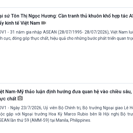
Chát với người nổi tiếng
Video
Câu chuyện Thể thao
Infographic
ại sứ Tôn Thị Ngọc Hương: Cần tranh thủ khuôn khổ hợp tác 
E-Magazine
ẩy kinh tế Việt Nam
V1 - 31 năm gia nhập ASEAN (28/07/1995- 28/07/2026), Việt Nam luô
ch cực, đóng góp thực chất, hiệu quả cho những bước phát triển quan t
iệt Nam-Mỹ thảo luận định hướng đưa quan hệ vào chiều sâu, 
hực chất
V1 - Ngày 23/7/2026, Uỷ viên Bộ Chính trị, Bộ trưởng Ngoại giao Lê H
ộc gặp với Ngoại trưởng Hoa Kỳ Marco Rubio bên lề Hội nghị Bộ tr
EAN lần thứ 59 (AMM-59) tại Manila, Philippines.