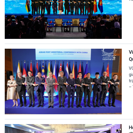
V
Q
VO
gi
tr
– 
H