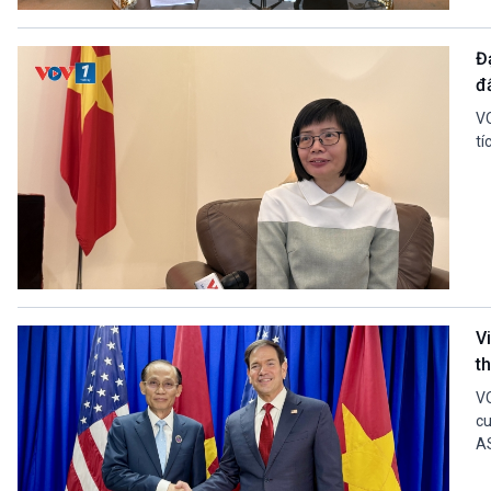
360 độ Sức khỏe
Kết nối công nghệ
Chuyển đổi Xanh
Sống chung với biến đổi
Đ
Tài nguyên và Môi trường
khí hậu
đ
Chuyên gia của bạn
Xã hội chuyển động
VO
Bước chân đến trường
tí
VOV1 đặc biệt
Thanh âm ký sự
Chân dung cuộc sống
Các chương trình đặc biệt
V
t
VO
cu
AS