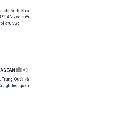
11h30-11h35
Bản tin Kinh tế
n chuẩn bị khai
11h35-11h50
 ASEAN vào cuối
Xây dựng Đảng (phát lại)
ới khu vực.
11h50-11h59
Quảng cáo
11h59-12h00
Báo giờ
12h00-12h57
Thời sự trưa (trực tiếp)
12h57-13h00
ị ASEAN
Quảng cáo
13h00-13h05
ỹ, Trung Quốc và
Bản tin Nông nghiệp
i nghị liên quan
13h05-13h20
Mùa vàng (phát lại)
13h20-13h25
Quảng cáo
13h25-13h40
Dòng chảy kinh tế (phát lại)
13h40-13h45
Quảng cáo