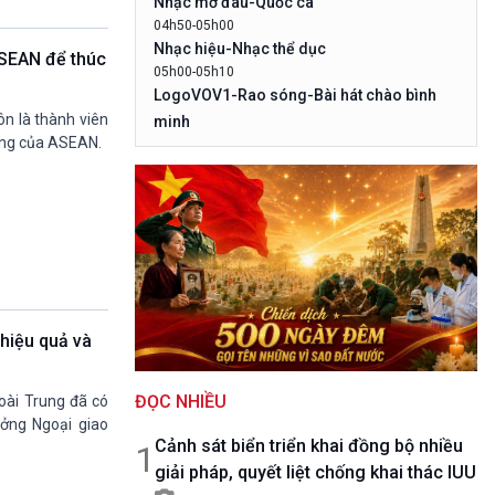
Nhạc mở đâu-Quốc ca
10 phút Sự kiện - Luận bàn
04h50-05h00
Câu chuyện thời sự
Nhạc hiệu-Nhạc thể dục
ASEAN để thúc
Dòng chảy sự kiện
05h00-05h10
Đối thoại
LogoVOV1-Rao sóng-Bài hát chào bình
Diễn đàn chủ nhật
n là thành viên
minh
Chuyện đêm
rọng của ASEAN.
05h10-05h20
Bản tin đầu ngày-Thời tiết
05h20-05h50
Mùa vàng
05h50-05h59
Quảng cáo
05h59-06h00
Nhạc top - Báo giờ
06h00-06h28
hiệu quả và
Thời sự sáng
06h28-06h30
ĐỌC NHIỀU
Quảng cáo
oài Trung đã có
ưởng Ngoại giao
06h30-07h00
Cảnh sát biển triển khai đồng bộ nhiều
Quân đội nhân dân
1
giải pháp, quyết liệt chống khai thác IUU
07h00-08h30
Theo dòng Thời sự