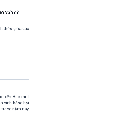
13h45-14h00
Biển đảo Việt nam (phát lại)
ho vấn đề
14h00-14h05
Bản tin Thời sự VH-XH quốc tế
nh thức giữa các
14h05-14h35
Ngôi nhà âm nhạc
14h35-14h50
Sống chung với biến đổi khí hậu (phát lại)
14h50-15h00
Thế giới và Việt Nam (phát lại)
15h00-15h15
Bản tin thời sự tổng hợp
15h15-15h20
Quảng cáo
15h20-15h50
o biển Hóc-mút
Chuyên gia của bạn
n ninh hàng hải
15h50-15h55
 trong năm nay
Chương trình đệm
15h55-16h00
Quảng cáo
16h00-17h00