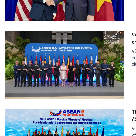
V
c
VO
hộ
gi
T
A
VO
vớ