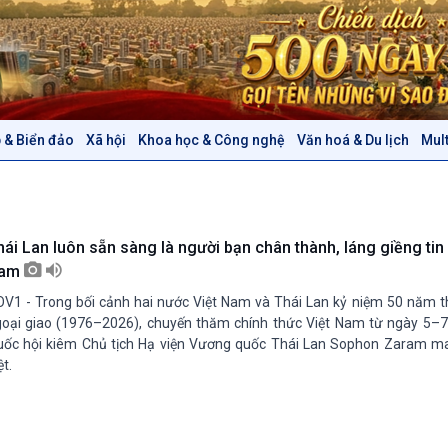
 & Biển đảo
Xã hội
Khoa học & Công nghệ
Văn hoá & Du lịch
Mul
Chính trị
Thế giới
Tin Chính trị
Tin thế giới
Chính phủ với người dân
Vấn đề quốc tế
Quốc hội với cử tri
Hồ sơ sự kiện quốc tế
hái Lan luôn sẵn sàng là người bạn chân thành, láng giềng tin
Xây dựng đảng
Thế giới & Việt Nam
am
Đảng trong cuộc sống
Biên cương - Một dải vững
V1 - Trong bối cảnh hai nước Việt Nam và Thái Lan kỷ niệm 50 năm th
Nhận diện sự thật
bền
oại giao (1976–2026), chuyến thăm chính thức Việt Nam từ ngày 5–7
Pháp luật và đời sống
ốc hội kiêm Chủ tịch Hạ viện Vương quốc Thái Lan Sophon Zaram ma
ệt.
Văn hoá & Du lịch
Multimedia
Tin Văn hoá & Du lịch
Ảnh