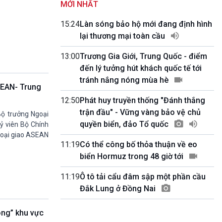
MỚI NHẤT
Quảng cáo
0h00-4h00
15:24
Làn sóng bảo hộ mới đang định hình
Nhập hệ VOV3
lại thương mại toàn cầu
10h00-10h05
Bản tin thời sự
13:00
Trương Gia Giới, Trung Quốc - điểm
10h05-10h10
đến lý tưởng hút khách quốc tế tới
Quảng cáo
tránh nắng nóng mùa hè
10h10-10h25
ASEAN- Trung
Dân tộc và phát triển
12:50
Phát huy truyền thống "Đánh thắng
10h25-10h30
Quảng cáo
trận đầu" - Vững vàng bảo vệ chủ
Bộ trưởng Ngoại
10h30-11h00
quyền biển, đảo Tổ quốc
Uỷ viên Bộ Chính
Vì an ninh Tổ quốc
Ngoại giao ASEAN
11h00-11h05
11:19
Có thể công bố thỏa thuận về eo
Bản tin thể thao
biển Hormuz trong 48 giờ tới
11h05-11h10
Quảng cáo
11:19
Ô tô tải cẩu đâm sập một phần cầu
11h10-11h25
Đắk Lung ở Đồng Nai
Xã hội chuyển động
11h25-11h30
óng” khu vực
Chương trình đệm