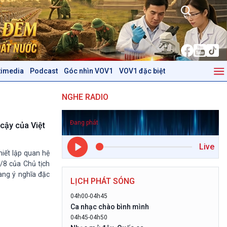
timedia
Podcast
Góc nhìn VOV1
VOV1 đặc biệt
Kinh tế
Nông nghiệp & Biển đảo
NGHE RADIO
Tin Kinh tế
Tin Nông nghiệp & Biển
Trước giờ mở cửa
đảo
Đang phát
Dòng chảy Kinh tế
Mùa vàng
 cậy của Việt
Sức sống hàng Việt
Biển đảo Việt Nam
Live
Khởi nghiệp
Tâm tình biên giới và hải
iết lập quan hệ
Tuyên chiến với gian lận
đảo
/8 của Chủ tịch
thương mại
Tìm hiểu biển, đảo Việt
ng ý nghĩa đặc
LỊCH PHÁT SÓNG
Nam
04h00-04h45
Podcast
Góc nhìn VOV1
Ca nhạc chào bình mình
04h45-04h50
Bình luận