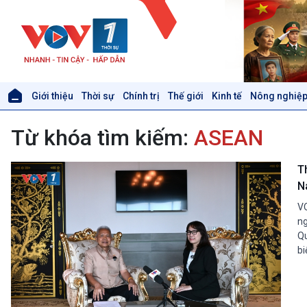
Giới thiệu
Thời sự
Chính trị
Thế giới
Kinh tế
Nông nghiệp
Giới thiệu
Thời sự
Từ khóa tìm kiếm:
ASEAN
Thời sự 6h
Thời sự 12h
Thời sự 18h
T
Thời sự 21h30
N
Bản tin
VO
Chuyên mục
ng
Theo dòng Thời sự
Qu
bi
Xã hội
Khoa học & Công nghệ
Tin Đời sống & Xã hội
Tin Khoa học & Công nghệ