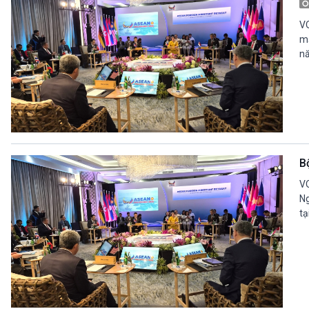
VO
mạ
nă
B
VO
Ng
tạ