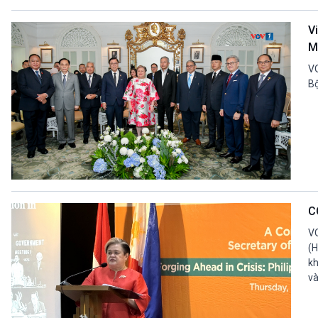
V
M
VO
Bộ
C
VO
(H
kh
và