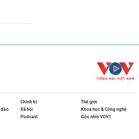
Theo dòng thời sự
17h00-17h50
Cuộc sống 365
17h50-17h59
Quảng cáo
17h59-18h00
Báo giờ
18h00-18h57
Thời sự chiều (trực tiếp)
18h57-19h00
Quảng cáo
19h00-19h05
Bản tin thời sự
19h05-19h10
Quảng cáo
Chính trị
Thế giới
19h10-19h25
Chính phủ với người dân (Phát lại)
 đảo
Xã hội
Khoa học & Công nghệ
19h25-19h40
Podcast
Góc nhìn VOV1
Xã hội chuyển động (phát lại)
19h40-19h55
Dân tộc và phát triển (phát lại)