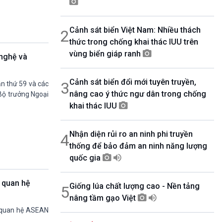
08h30-06h35
Bản tin văn hóa xã hội
Cảnh sát biển Việt Nam: Nhiều thách
2
08h35-08h40
Quảng cáo
thức trong chống khai thác IUU trên
08h40-08h50
vùng biển giáp ranh
nghệ và
10 phút sự kiện luận bàn
08h50-08h55
Cảnh sát biển đổi mới tuyên truyền,
Quảng cáo
3
n thứ 59 và các
nâng cao ý thức ngư dân trong chống
08h55-09h00
, Bộ trưởng Ngoại
Chương trình đệm
khai thác IUU
09h00-09h15
Bản tin Thời sự
Nhận diện rủi ro an ninh phi truyền
4
09h15-09h30
Dòng chảy kinh tế
thống để bảo đảm an ninh năng lượng
09h30-09h35
quốc gia
Bản tin pháp luật
09h35-09h40
 quan hệ
Giống lúa chất lượng cao - Nền tảng
Quảng cáo
5
nâng tầm gạo Việt
09h40-09h55
Chính phủ với người dân
y quan hệ ASEAN
09h55-10h00