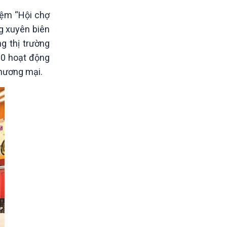
niệm “Hội chợ
g xuyên biên
g thị trường
00 hoạt động
thương mại.