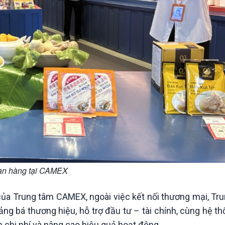
an hàng tại CAMEX
của Trung tâm CAMEX, ngoài việc kết nối thương mại, Tr
ảng bá thương hiệu, hỗ trợ đầu tư – tài chính, cùng hệ th
m chi phí và nâng cao hiệu quả hoạt động.