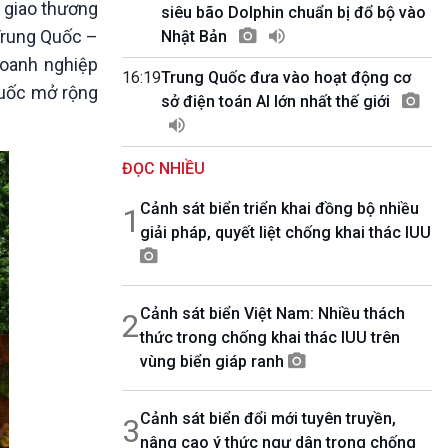
y giao thương
10 phút Sự kiện - Luận bàn
siêu bão Dolphin chuẩn bị đổ bộ vào
Câu chuyện thời sự
 Trung Quốc –
Nhật Bản
Dòng chảy sự kiện
doanh nghiệp
16:19
Trung Quốc đưa vào hoạt động cơ
Đối thoại
Quốc mở rộng
sở điện toán AI lớn nhất thế giới
Diễn đàn chủ nhật
Chuyện đêm
ĐỌC NHIỀU
Cảnh sát biển triển khai đồng bộ nhiều
1
giải pháp, quyết liệt chống khai thác IUU
Cảnh sát biển Việt Nam: Nhiều thách
2
thức trong chống khai thác IUU trên
vùng biển giáp ranh
Cảnh sát biển đổi mới tuyên truyền,
3
nâng cao ý thức ngư dân trong chống