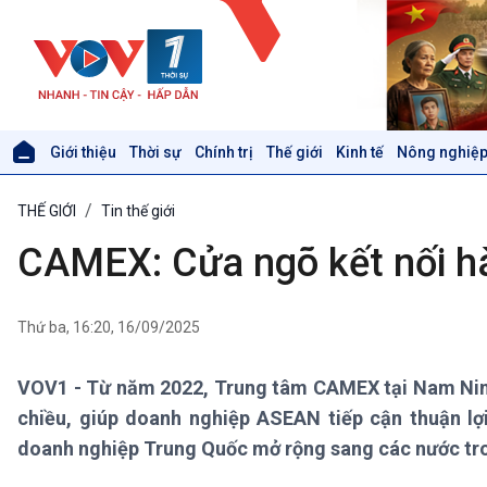
Giới thiệu
Thời sự
Chính trị
Thế giới
Kinh tế
Nông nghiệp
Giới thiệu
Thời sự
THẾ GIỚI
Tin thế giới
Thời sự 6h
Thời sự 12h
CAMEX: Cửa ngõ kết nối 
Thời sự 18h
Thời sự 21h30
Bản tin
Thứ ba, 16:20, 16/09/2025
Chuyên mục
Theo dòng Thời sự
VOV1 - Từ năm 2022, Trung tâm CAMEX tại Nam Ninh,
chiều, giúp doanh nghiệp ASEAN tiếp cận thuận lợ
Xã hội
Khoa học & Công nghệ
doanh nghiệp Trung Quốc mở rộng sang các nước tr
Tin Đời sống & Xã hội
Tin Khoa học & Công nghệ