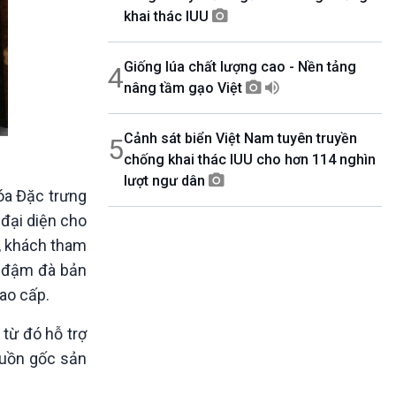
khai thác IUU
Giống lúa chất lượng cao - Nền tảng
4
nâng tầm gạo Việt
Cảnh sát biển Việt Nam tuyên truyền
5
chống khai thác IUU cho hơn 114 nghìn
lượt ngư dân
óa Đặc trưng
đại diện cho
, khách tham
, đậm đà bản
ao cấp.
từ đó hỗ trợ
guồn gốc sản