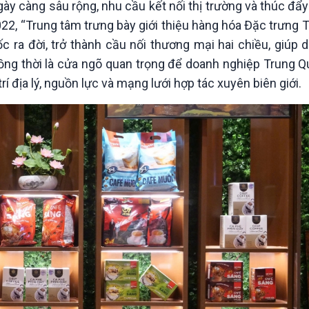
y càng sâu rộng, nhu cầu kết nối thị trường và thúc đẩ
Chát với người nổi tiếng
Video
Câu chuyện Thể thao
Infographic
2022, “Trung tâm trưng bày giới thiệu hàng hóa Đặc trưng
E-Magazine
ra đời, trở thành cầu nối thương mại hai chiều, giúp 
đồng thời là cửa ngõ quan trọng để doanh nghiệp Trung 
trí địa lý, nguồn lực và mạng lưới hợp tác xuyên biên giới.