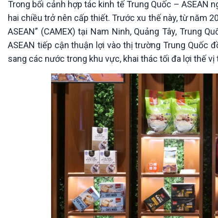
Trong bối cảnh hợp tác kinh tế Trung Quốc – ASEAN ngà
360 độ Sức khỏe
Kết nối công nghệ
Chuyển đổi Xanh
Sống chung với biến đổi
hai chiều trở nên cấp thiết. Trước xu thế này, từ năm 
Tài nguyên và Môi trường
khí hậu
ASEAN” (CAMEX) tại Nam Ninh, Quảng Tây, Trung Quốc 
Chuyên gia của bạn
ASEAN tiếp cận thuận lợi vào thị trường Trung Quốc 
Xã hội chuyển động
sang các nước trong khu vực, khai thác tối đa lợi thế vị 
Bước chân đến trường
VOV1 đặc biệt
Thanh âm ký sự
Chân dung cuộc sống
Các chương trình đặc biệt