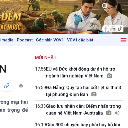
timedia
Podcast
Góc nhìn VOV1
VOV1 đặc biệt
Kinh tế
Nông nghiệp & Biển đảo
Tin Kinh tế
Tin Nông nghiệp & Biển
MỚI NHẤT
Trước giờ mở cửa
đảo
AN
17:56
EU và Đức khởi động dự án hỗ trợ
Dòng chảy Kinh tế
Mùa vàng
ngành lâm nghiệp Việt Nam
Sức sống hàng Việt
Biển đảo Việt Nam
Khởi nghiệp
Tâm tình biên giới và hải
16:59
Đà Nẵng: Quy tập hài cốt liệt sĩ thứ 3
Tuyên chiến với gian lận
đảo
tại phường Điện Bàn
thương mại
Tìm hiểu biển, đảo Việt
ương mại hai
Nam
16:33
Giao lưu nhân dân: Điểm nhấn trong
uan trọng để
quan hệ Việt Nam-Australia
Podcast
Góc nhìn VOV1
Bình luận
16:19
Gần 900 chuyến bay phải hủy bỏ khi