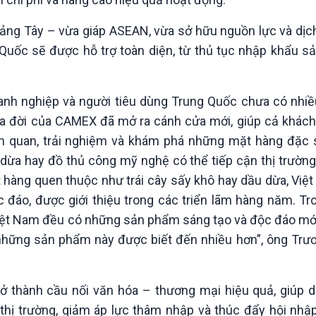
Quảng Tây – vừa giáp ASEAN, vừa sở hữu nguồn lực và dịch
Quốc sẽ được hỗ trợ toàn diện, từ thủ tục nhập khẩu 
anh nghiệp và người tiêu dùng Trung Quốc chưa có nhiều
ra đời của CAMEX đã mở ra cánh cửa mới, giúp cả khác
am quan, trải nghiệm và khám phá những mặt hàng đặc 
 dừa hay đồ thủ công mỹ nghệ có thể tiếp cận thị trườn
 hàng quen thuộc như trái cây sấy khô hay dầu dừa, Việ
áo, được giới thiệu trong các triển lãm hàng năm. Tro
iệt Nam đều có những sản phẩm sáng tạo và độc đáo mớ
 những sản phẩm này được biết đến nhiều hơn”, ông Trư
trở thành cầu nối văn hóa – thương mại hiệu quả, giúp 
hị trường, giảm áp lực thâm nhập và thúc đẩy hội nhập