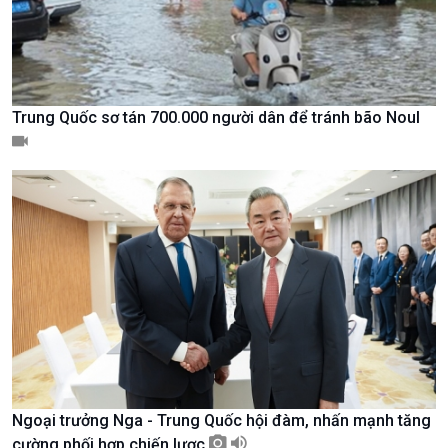
Tin Văn hoá & Du lịch
Ảnh
Chát với người nổi tiếng
Video
Câu chuyện Thể thao
Infographic
E-Magazine
Trung Quốc sơ tán 700.000 người dân để tránh bão Noul
Ngoại trưởng Nga - Trung Quốc hội đàm, nhấn mạnh tăng
Podcast
Góc nhìn VOV1
cường phối hợp chiến lược