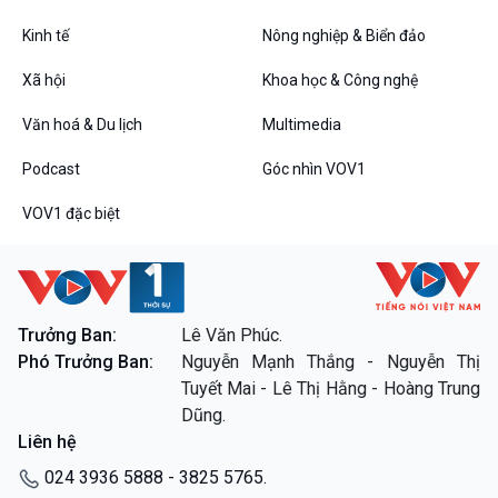
Kinh tế
Nông nghiệp & Biển đảo
VOV1 đặc biệt
Xã hội
Khoa học & Công nghệ
Thanh âm ký sự
Văn hoá & Du lịch
Multimedia
Chân dung cuộc sống
Các chương trình đặc biệt
Podcast
Góc nhìn VOV1
VOV1 đặc biệt
Trưởng Ban:
Lê Văn Phúc.
Phó Trưởng Ban:
Nguyễn Mạnh Thắng - Nguyễn Thị
Tuyết Mai - Lê Thị Hằng - Hoàng Trung
Dũng.
Liên hệ
024 3936 5888 - 3825 5765.