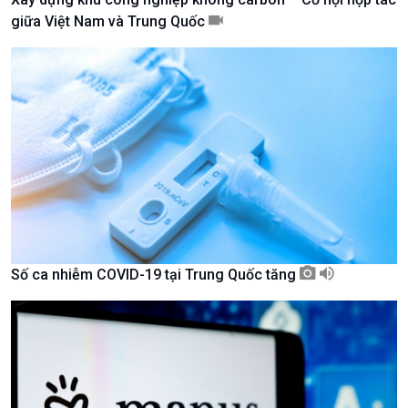
giữa Việt Nam và Trung Quốc
Kinh tế
Nông nghiệp & Biển đảo
Tin Kinh tế
Tin Nông nghiệp & Biển
Trước giờ mở cửa
đảo
Số ca nhiễm COVID-19 tại Trung Quốc tăng
Dòng chảy Kinh tế
Mùa vàng
Sức sống hàng Việt
Biển đảo Việt Nam
Khởi nghiệp
Tâm tình biên giới và hải
Tuyên chiến với gian lận
đảo
thương mại
Tìm hiểu biển, đảo Việt
Nam