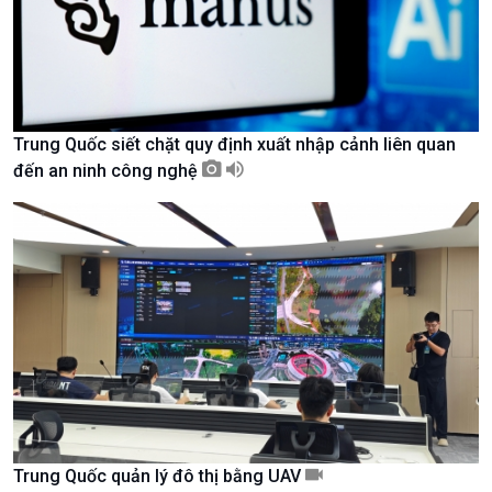
Trung Quốc siết chặt quy định xuất nhập cảnh liên quan
đến an ninh công nghệ
Xã hội
Khoa học & Công nghệ
Tin Đời sống & Xã hội
Tin Khoa học & Công nghệ
360 độ Sức khỏe
Kết nối công nghệ
Chuyển đổi Xanh
Sống chung với biến đổi
Trung Quốc quản lý đô thị bằng UAV
Tài nguyên và Môi trường
khí hậu