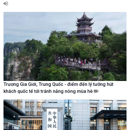
Giới thiệu
Thời sự
Thời sự 6h
Thời sự 12h
Thời sự 18h
Thời sự 21h30
Bản tin
Chuyên mục
Theo dòng Thời sự
Trương Gia Giới, Trung Quốc - điểm đến lý tưởng hút
khách quốc tế tới tránh nắng nóng mùa hè