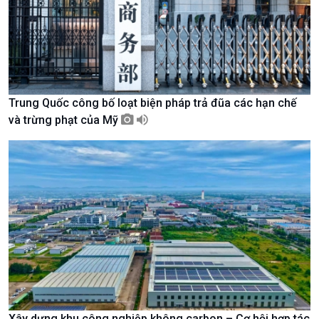
Trung Quốc công bố loạt biện pháp trả đũa các hạn chế
Chính trị
Thế giới
và trừng phạt của Mỹ
Tin Chính trị
Tin thế giới
Chính phủ với người dân
Vấn đề quốc tế
Quốc hội với cử tri
Hồ sơ sự kiện quốc tế
Xây dựng đảng
Thế giới & Việt Nam
Đảng trong cuộc sống
Biên cương - Một dải vững
Nhận diện sự thật
bền
Pháp luật và đời sống
Xây dựng khu công nghiệp không carbon – Cơ hội hợp tác