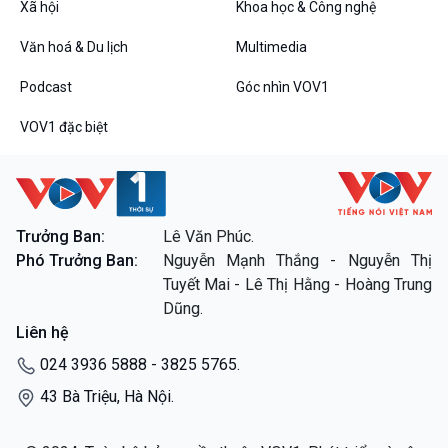
Xã hội
Khoa học & Công nghệ
Câu chuyện thời sự
Dòng chảy sự kiện
Văn hoá & Du lịch
Multimedia
Đối thoại
Diễn đàn chủ nhật
Podcast
Góc nhìn VOV1
Chuyện đêm
VOV1 đặc biệt
VOV1 đặc biệt
Trưởng Ban:
Lê Văn Phúc.
Phó Trưởng Ban:
Nguyễn Mạnh Thắng - Nguyễn Thị
Thanh âm ký sự
Tuyết Mai - Lê Thị Hằng - Hoàng Trung
Chân dung cuộc sống
Dũng.
Các chương trình đặc biệt
Liên hệ
024 3936 5888 - 3825 5765.
43 Bà Triệu, Hà Nội.