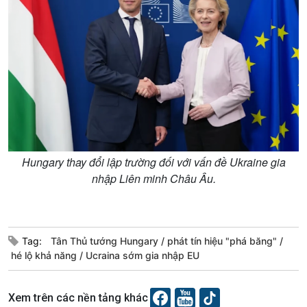
Tin Kinh tế
Tin Nông nghiệp & Biển
Trước giờ mở cửa
đảo
Dòng chảy Kinh tế
Mùa vàng
Sức sống hàng Việt
Biển đảo Việt Nam
Khởi nghiệp
Tâm tình biên giới và hải
Tuyên chiến với gian lận
đảo
thương mại
Tìm hiểu biển, đảo Việt
Nam
Hungary thay đổi lập trường đối với vấn đề Ukraine gia
nhập Liên minh Châu Âu.
Xã hội
Khoa học & Công nghệ
Tin Đời sống & Xã hội
Tin Khoa học & Công nghệ
Tag:
Tân Thủ tướng Hungary
phát tín hiệu "phá băng"
360 độ Sức khỏe
Kết nối công nghệ
hé lộ khả năng
Ucraina sớm gia nhập EU
Chuyển đổi Xanh
Sống chung với biến đổi
Tài nguyên và Môi trường
khí hậu
Xem trên các nền tảng khác
Chuyên gia của bạn