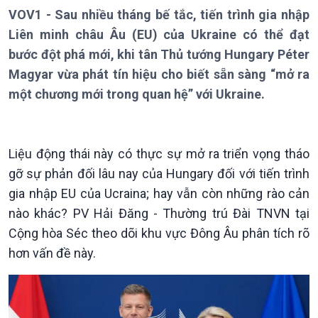
VOV1 - Sau nhiều tháng bế tắc, tiến trình gia nhập
Theo dòng Thời sự
Liên minh châu Âu (EU) của Ukraine có thể đạt
bước đột phá mới, khi tân Thủ tướng Hungary Péter
Magyar vừa phát tín hiệu cho biết sẵn sàng “mở ra
một chương mới trong quan hệ” với Ukraine.
Chính trị
Thế giới
Tin Chính trị
Tin thế giới
Chính phủ với người dân
Vấn đề quốc tế
Liệu động thái này có thực sự mở ra triển vọng tháo
Quốc hội với cử tri
Hồ sơ sự kiện quốc tế
gỡ sự phản đối lâu nay của Hungary đối với tiến trình
Xây dựng đảng
Thế giới & Việt Nam
Đảng trong cuộc sống
Biên cương - Một dải vững
gia nhập EU của Ucraina; hay vẫn còn những rào cản
Nhận diện sự thật
bền
nào khác? PV Hải Đăng - Thường trú Đài TNVN tại
Pháp luật và đời sống
Cộng hòa Séc theo dõi khu vực Đông Âu phân tích rõ
hơn vấn đề này.
Kinh tế
Nông nghiệp & Biển đảo