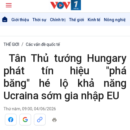
Giới thiệu
Thời sự
Chính trị
Thế giới
Kinh tế
Nông nghiệp 
THẾ GIỚI
Các vấn đề quốc tế
Tân Thủ tướng Hungary
phát tín hiệu "phá
băng" hé lộ khả năng
Giới thiệu
Thời sự
Ucraina sớm gia nhập EU
Thời sự 6h
Thời sự 12h
Thời sự 18h
Thứ năm, 09:00, 04/06/2026
Thời sự 21h30
Bản tin
Chuyên mục