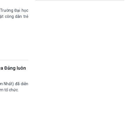
11h30-11h35
Bản tin kinh tế
 Trường Đại học
11h35-11h50
ặt công dân trẻ
Pháp luật và đời sống
11h50-11h59
Quảng cáo
11h59-12h00
Nhạc top-Báo giờ
12h00-12h57
Thời sự trưa (trực tiếp)
12h57-13h00
ca Đảng luôn
Quảng cáo
13h00-13h05
Bản tin nông nghiệp
n Nhất) đã diễn
13h05-13h20
m tổ chức.
Mùa vàng (phát lại)
13h20-13h25
Quảng cáo
13h25-13h40
Dàng chảy kinh tế (phát lại)
13h40-13h45
Quảng cáo