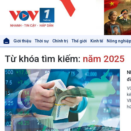
Giới thiệu
Thời sự
Chính trị
Thế giới
Kinh tế
Nông nghiệp
Giới thiệu
Thời sự
Từ khóa tìm kiếm:
năm 2025
Thời sự 6h
Thời sự 12h
Thời sự 18h
N
Thời sự 21h30
đ
Bản tin
VO
Chuyên mục
kế
Theo dòng Thời sự
VI
hữ
Xã hội
Khoa học & Công nghệ
Tin Đời sống & Xã hội
Tin Khoa học & Công nghệ