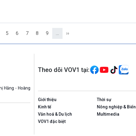
5
6
7
8
9
…
››
Theo dõi VOV1 tại:
hị Hằng - Hoàng
Giới thiệu
Thời sự
Kinh tế
Nông nghiệp & Biển
Văn hoá & Du lịch
Multimedia
VOV1 đặc biệt