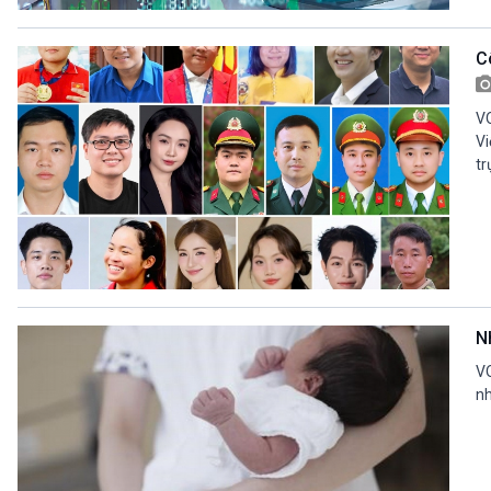
360 độ Sức khỏe
Kết nối công nghệ
Chuyển đổi Xanh
Sống chung với biến đổi
C
Tài nguyên và Môi trường
khí hậu
Chuyên gia của bạn
Xã hội chuyển động
VO
Bước chân đến trường
Vi
tr
VOV1 đặc biệt
Thanh âm ký sự
Chân dung cuộc sống
Các chương trình đặc biệt
N
VO
nh