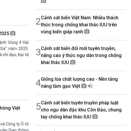
07h00-08h30
Theo dòng thời sự
Cảnh sát biển Việt Nam: Nhiều thách
2
08h30-08h35
Bản tin VH-XH
thức trong chống khai thác IUU trên
08h35-08h40
vùng biển giáp ranh
 2025
Quảng cáo
ệnh Vùng 4 Hải
08h40-08h50
Cảnh sát biển đổi mới tuyên truyền,
10 phút Sự kiện luận bàn
 Sa” năm 2025.
3
chỉ đạo; Đại tá
nâng cao ý thức ngư dân trong chống
08h50-08h55
Quảng cáo
khai thác IUU
08h55-09h00
Chương trình đệm
Giống lúa chất lượng cao - Nền tảng
4
09h00-09h15
Bản tin thời sự
nâng tầm gạo Việt
09h15-09h30
Dòng chảy kinh tế
Cảnh sát biển tuyên truyền pháp luật
5
09h30-09h35
thông Việt
cho ngư dân đặc khu Côn Đảo, chung
Bản tin Pháp luật
tay chống khai thác IUU
09h35-09h40
Quảng cáo
 và Công ty Ô tô
09h40-09h55
 toàn Giao thông