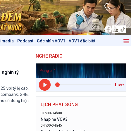
timedia
Podcast
Góc nhìn VOV1
VOV1 đặc biệt
Kinh tế
Nông nghiệp & Biển đảo
NGHE RADIO
Tin Kinh tế
Tin Nông nghiệp & Biển
Trước giờ mở cửa
đảo
Đang phát
Dòng chảy Kinh tế
Mùa vàng
 nghìn tỷ
Sức sống hàng Việt
Biển đảo Việt Nam
Live
Khởi nghiệp
Tâm tình biên giới và hải
5 với tỷ lệ cao,
Tuyên chiến với gian lận
đảo
chcombank, SHB,
thương mại
Tìm hiểu biển, đảo Việt
cho cổ đông hiện
LỊCH PHÁT SÓNG
Nam
01h00-04h00
Podcast
Góc nhìn VOV1
Nhập hệ VOV3
04h00-04h45
Bình luận