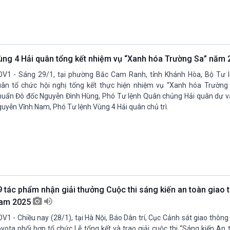
ùng 4 Hải quân tổng kết nhiệm vụ “Xanh hóa Trường Sa” năm
V1 - Sáng 29/1, tại phường Bắc Cam Ranh, tỉnh Khánh Hòa, Bộ Tư l
ân tổ chức hội nghị tổng kết thực hiện nhiệm vụ “Xanh hóa Trường
uẩn Đô đốc Nguyễn Đình Hùng, Phó Tư lệnh Quân chủng Hải quân dự và 
uyễn Vĩnh Nam, Phó Tư lệnh Vùng 4 Hải quân chủ trì.
9 tác phẩm nhận giải thưởng Cuộc thi sáng kiến an toàn giao 
am 2025
V1 - Chiều nay (28/1), tại Hà Nội, Báo Dân trí, Cục Cảnh sát giao thông
yota phối hợp tổ chức Lễ tổng kết và trao giải cuộc thi “Sáng kiến An