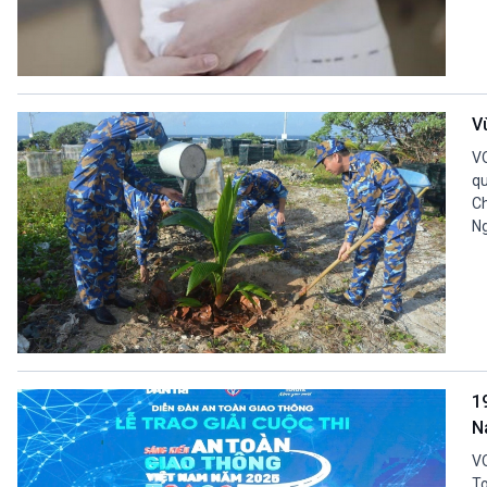
V
VO
qu
Ch
Ng
1
N
VO
To