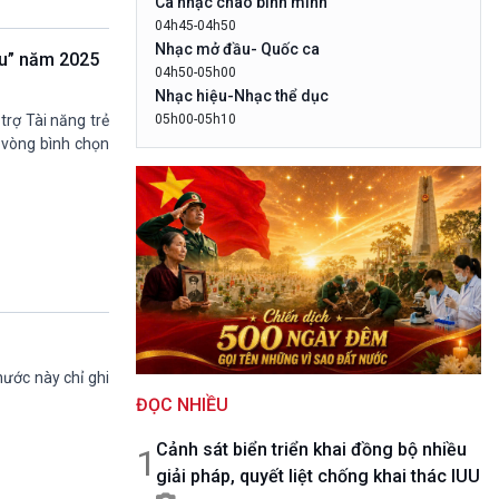
Ca nhạc chào bình minh
10 phút Sự kiện - Luận bàn
04h45-04h50
Câu chuyện thời sự
Nhạc mở đầu- Quốc ca
ểu” năm 2025
Dòng chảy sự kiện
04h50-05h00
Đối thoại
Nhạc hiệu-Nhạc thể dục
Diễn đàn chủ nhật
05h00-05h10
trợ Tài năng trẻ
LogoVOV1- Rao sóng-Bài hát chào bình
Chuyện đêm
 vòng bình chọn
minh
05h10-05h20
Bản tin đầu ngày-Thời tiết
05h20-05h50
Mùa vàng
05h50-05h59
Quảng cáo
05h59-06h00
Báo giờ
nước này chỉ ghi
06h00-06h28
ĐỌC NHIỀU
Thời sự sáng (trực tiếp)
06h28-06h30
Cảnh sát biển triển khai đồng bộ nhiều
Quảng cáo
1
giải pháp, quyết liệt chống khai thác IUU
06h30-07h00
Quân đội nhân dân