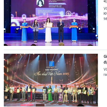
VO
Kh
ti
G
đ
VO
ra