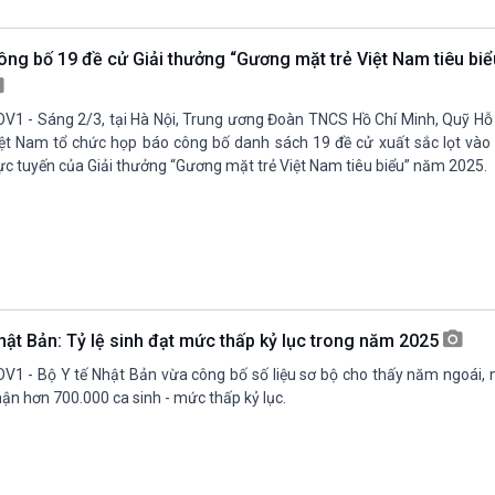
Chát với người nổi tiếng
Video
Câu chuyện Thể thao
Infographic
ông bố 19 đề cử Giải thưởng “Gương mặt trẻ Việt Nam tiêu bi
E-Magazine
V1 - Sáng 2/3, tại Hà Nội, Trung ương Đoàn TNCS Hồ Chí Minh, Quỹ Hỗ 
ệt Nam tổ chức họp báo công bố danh sách 19 đề cử xuất sắc lọt vào
ực tuyến của Giải thưởng “Gương mặt trẻ Việt Nam tiêu biểu” năm 2025.
hật Bản: Tỷ lệ sinh đạt mức thấp kỷ lục trong năm 2025
V1 - Bộ Y tế Nhật Bản vừa công bố số liệu sơ bộ cho thấy năm ngoái, 
ận hơn 700.000 ca sinh - mức thấp kỷ lục.