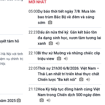
MỚI NHẤT
Quốc hội với cử tri
09h55-10h00
05:00
Dự báo thời tiết ngày 7/8: Mưa lớn
Quảng cáo
bao trùm Bắc Bộ về đêm và sáng
10h00-10h05
sớm
Bản tin thời sự
10h05-10h10
22:23
Dấu ấn nửa thế kỷ: Gắn kết bảo tồn
Quảng cáo
đa dạng sinh học, vươn tầm tương lai
10h10-10h25
uyết tâm hỗ
Dân tộc và phát triển
xanh
10h25-10h30
Quảng cáo
22:10
Bí thư xứ Mường và những chiếc clip
Hà Nội với tinh
10h30-11h00
triệu view
iệm vụ chính trị
Vì an ninh Tổ quốc
 Hội.
11h00-11h05
22:05
Thời sự 21h30 6/8/2026: Việt Nam –
Bản tin thể thao
Thái Lan nhất trí triển khai thực chất
11h05-11h10
Chiến lược "Ba kết nối"
Quảng cáo
11h10-11h25
21:12
Hoa Kỳ tiếp tục đồng hành cùng Việt
Xã hội chuyển động
Nam trong Chiến dịch 500 ngày đêm
11h25-11h30
 năm 2025
Chương trình đệm