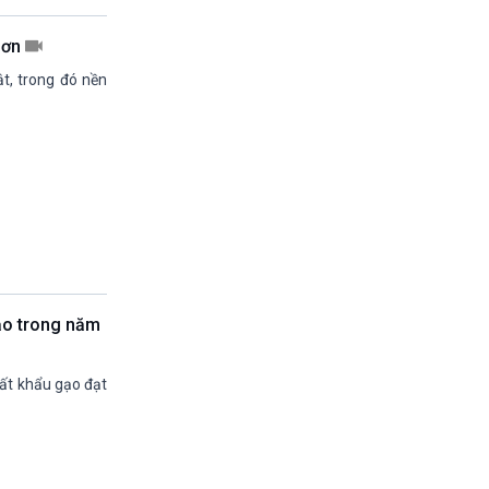
13h45-14h00
Sống chung với biến đổi khí hậu (phát lại)
hơn
14h00-14h05
t, trong đó nền
Bản tin thời sự (VH-XH quốc tế)
14h05-14h35
Chân dung cuộc sống
14h35-14h50
Pháp Luật và Đời sống (Phát lại)
14h50-15h00
Hồ sơ sự kiện quốc tế (phát lại)
15h00-15h15
Bản tin Thời sự
15h15-15h20
Quảng cáo
gạo trong năm
15h20-15h50
Chuyên gia của bạn
ất khẩu gạo đạt
15h50-15h55
Chương trình đệm
15h55-16h00
Quảng cáo
16h00-17h00