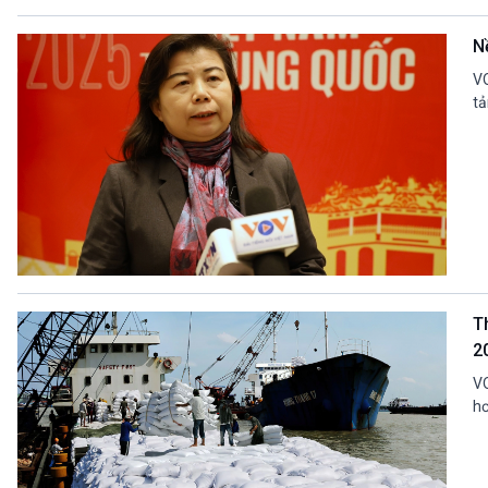
N
VO
tả
T
2
VO
hơ