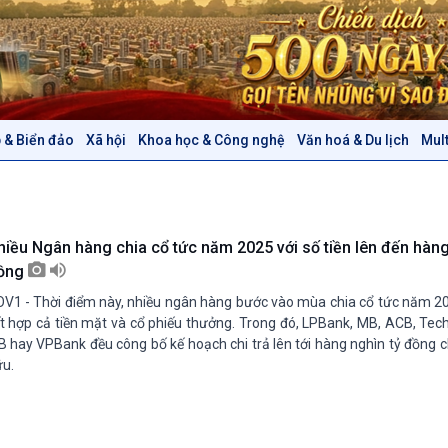
 & Biển đảo
Xã hội
Khoa học & Công nghệ
Văn hoá & Du lịch
Mul
Chính trị
Thế giới
Tin Chính trị
Tin thế giới
Chính phủ với người dân
Vấn đề quốc tế
Quốc hội với cử tri
Hồ sơ sự kiện quốc tế
hiều Ngân hàng chia cổ tức năm 2025 với số tiền lên đến hàng
Xây dựng đảng
Thế giới & Việt Nam
ồng
Đảng trong cuộc sống
Biên cương - Một dải vững
V1 - Thời điểm này, nhiều ngân hàng bước vào mùa chia cổ tức năm 202
Nhận diện sự thật
bền
t hợp cả tiền mặt và cổ phiếu thưởng. Trong đó, LPBank, MB, ACB, Te
Pháp luật và đời sống
B hay VPBank đều công bố kế hoạch chi trả lên tới hàng nghìn tỷ đồng 
u.
Văn hoá & Du lịch
Multimedia
Tin Văn hoá & Du lịch
Ảnh