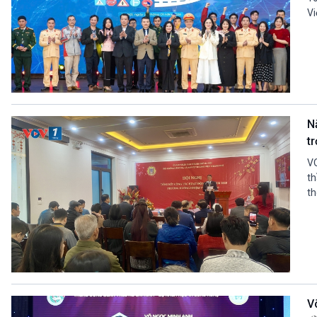
Vi
N
t
VO
th
th
V