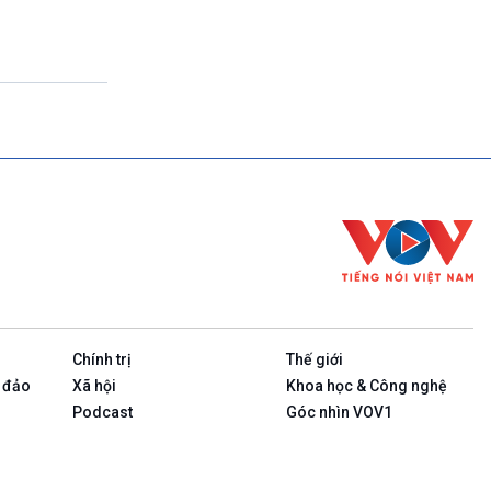
Theo dòng thời sự
17h00-17h50
Cuộc sống 365
17h50-17h59
Quảng cáo
17h59-18h00
Báo giờ
18h00-18h57
Thời sự chiều (trực tiếp)
18h57-19h00
Quảng cáo
19h00-19h05
Bản tin thời sự
19h05-19h10
Quảng cáo
Chính trị
Thế giới
19h10-19h25
Quốc hội với cử tri (phát lại)
 đảo
Xã hội
Khoa học & Công nghệ
19h25-19h40
Podcast
Góc nhìn VOV1
Xã hội chuyển động (phát lại)
19h40-19h55
Dân tộc và phát triển (phát lại)