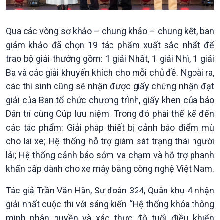
Qua các vòng sơ khảo – chung khảo – chung kết, ban
giám khảo đã chọn 19 tác phẩm xuất sắc nhất để
trao bộ giải thưởng gồm: 1 giải Nhất, 1 giải Nhì, 1 giải
Ba và các giải khuyến khích cho mỗi chủ đề. Ngoài ra,
các thí sinh cũng sẽ nhận được giấy chứng nhận đạt
giải của Ban tổ chức chương trình, giấy khen của báo
Dân trí cùng Cúp lưu niệm. Trong đó phải thể kể đến
các tác phẩm: Giải pháp thiết bị cảnh báo điểm mù
cho lái xe; Hệ thống hỗ trợ giám sát trạng thái người
lái; Hệ thống cảnh báo sớm va chạm và hỗ trợ phanh
khẩn cấp dành cho xe máy bằng công nghệ Việt Nam.
Xã hội
Khoa học & Công nghệ
Tác giả Trần Văn Hân, Sư đoàn 324, Quân khu 4 nhận
Tin Đời sống & Xã hội
Tin Khoa học & Công nghệ
giải nhất cuộc thi với sáng kiến “Hệ thống khóa thông
360 độ Sức khỏe
Kết nối công nghệ
minh phân quyền và xác thực độ tuổi điều khiển