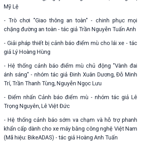
Mỹ Lệ
- Trò chơi "Giao thông an toàn" - chinh phục mọi
chặng đường an toàn - tác giả Trần Nguyễn Tuấn Anh
- Giải pháp thiết bị cảnh báo điểm mù cho lái xe - tác
giả Lý Hoàng Hùng
- Hệ thống cảnh báo điểm mù chủ động "Vành đai
ánh sáng" - nhóm tác giả Đinh Xuân Dương, Đỗ Minh
Trí, Trần Thanh Tùng, Nguyễn Ngọc Lưu
Podcast
Góc nhìn VOV1
Bình luận
- Điểm nhấn Cảnh báo điểm mù - nhóm tác giả Lê
10 phút Sự kiện - Luận bàn
Trọng Nguyên, Lê Việt Đức
Câu chuyện thời sự
Dòng chảy sự kiện
- Hệ thống cảnh báo sớm va chạm và hỗ trợ phanh
Đối thoại
khẩn cấp dành cho xe máy bằng công nghệ Việt Nam
Diễn đàn chủ nhật
(Mã hiệu: BikeADAS) - tác giả Hoàng Anh Tuấn
Chuyện đêm