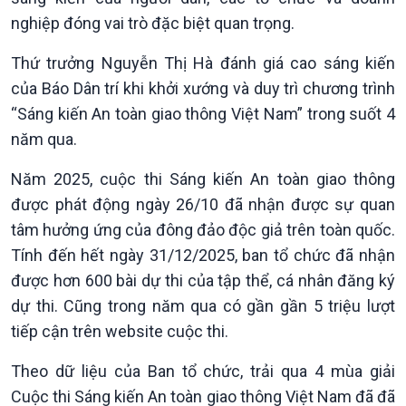
Chính phủ với người dân
Vấn đề quốc tế
nghiệp đóng vai trò đặc biệt quan trọng.
Quốc hội với cử tri
Hồ sơ sự kiện quốc tế
Xây dựng đảng
Thế giới & Việt Nam
Thứ trưởng Nguyễn Thị Hà đánh giá cao sáng kiến
Đảng trong cuộc sống
Biên cương - Một dải vững
của Báo Dân trí khi khởi xướng và duy trì chương trình
Nhận diện sự thật
bền
“Sáng kiến An toàn giao thông Việt Nam” trong suốt 4
Pháp luật và đời sống
năm qua.
Năm 2025, cuộc thi Sáng kiến An toàn giao thông
được phát động ngày 26/10 đã nhận được sự quan
tâm hưởng ứng của đông đảo độc giả trên toàn quốc.
Tính đến hết ngày 31/12/2025, ban tổ chức đã nhận
được hơn 600 bài dự thi của tập thể, cá nhân đăng ký
dự thi. Cũng trong năm qua có gần gần 5 triệu lượt
tiếp cận trên website cuộc thi.
Theo dữ liệu của Ban tổ chức, trải qua 4 mùa giải
Cuộc thi Sáng kiến An toàn giao thông Việt Nam đã đã