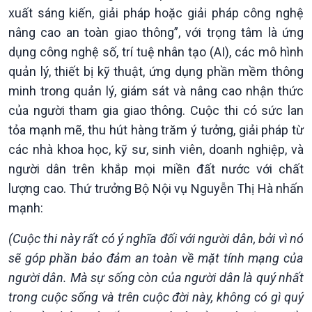
xuất sáng kiến, giải pháp hoặc giải pháp công nghệ
nâng cao an toàn giao thông”, với trọng tâm là ứng
dụng công nghệ số, trí tuệ nhân tạo (AI), các mô hình
quản lý, thiết bị kỹ thuật, ứng dụng phần mềm thông
minh trong quản lý, giám sát và nâng cao nhận thức
Kinh tế
Nông nghiệp & Biển đảo
của người tham gia giao thông. Cuộc thi có sức lan
Tin Kinh tế
Tin Nông nghiệp & Biển
tỏa mạnh mẽ, thu hút hàng trăm ý tưởng, giải pháp từ
Trước giờ mở cửa
đảo
các nhà khoa học, kỹ sư, sinh viên, doanh nghiệp, và
Dòng chảy Kinh tế
Mùa vàng
người dân trên khắp mọi miền đất nước với chất
Sức sống hàng Việt
Biển đảo Việt Nam
lượng cao. Thứ trưởng Bộ Nội vụ Nguyễn Thị Hà nhấn
Khởi nghiệp
Tâm tình biên giới và hải
mạnh:
Tuyên chiến với gian lận
đảo
thương mại
Tìm hiểu biển, đảo Việt
(Cuộc thi này rất có ý nghĩa đối với người dân, bởi vì nó
Nam
sẽ góp phần bảo đảm an toàn về mặt tính mạng của
người dân. Mà sự sống còn của người dân là quý nhất
trong cuộc sống và trên cuộc đời này, không có gì quý