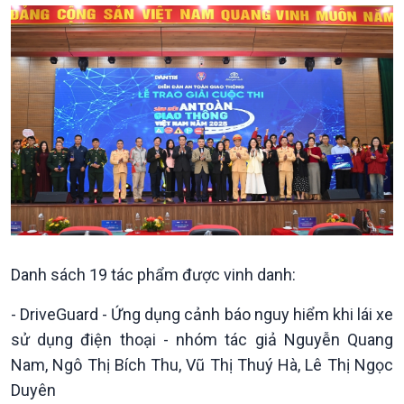
Văn hoá & Du lịch
Multimedia
Tin Văn hoá & Du lịch
Ảnh
Chát với người nổi tiếng
Video
Câu chuyện Thể thao
Infographic
E-Magazine
Danh sách 19 tác phẩm được vinh danh:
- DriveGuard - Ứng dụng cảnh báo nguy hiểm khi lái xe
sử dụng điện thoại - nhóm tác giả Nguyễn Quang
Nam, Ngô Thị Bích Thu, Vũ Thị Thuý Hà, Lê Thị Ngọc
Duyên