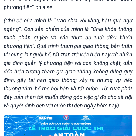
Chuyển đổi Xanh
Sống chung với biến đổi
phương tiện” chia sẻ:
Tài nguyên và Môi trường
khí hậu
Chuyên gia của bạn
(Chủ đề của mình là “Trao chìa vội vàng, hậu quả ngỡ
Xã hội chuyển động
ngàng”. Còn sản phẩm của mình là “Chìa khóa thông
Bước chân đến trường
minh phân quyền và xác thực độ tuổi điều khiển
phương tiện”. Quá trình tham gia giao thông, bản thân
tôi cũng là người bố, rất trăn trở việc hiện nay rất nhiều
gia đình quản lý phương tiện với con không chặt, dẫn
đến hiện tượng tham gia giao thông không đúng quy
định, gây tai nạn giao thông; xảy ra nhưng vụ việc
thương tâm, bố mẹ hối hận và rất buồn. Từ xuất phát
đấy, bản thân tôi muốn đóng góp việc gì đó cho xã hội
và quyết định đến với cuộc thi đến ngày hôm nay).