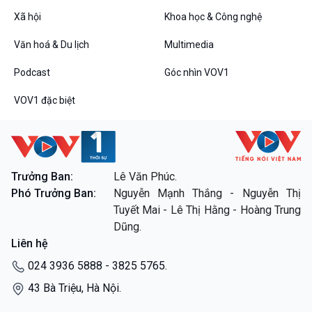
VOV1 đặc biệt
Xã hội
Khoa học & Công nghệ
Thanh âm ký sự
Văn hoá & Du lịch
Multimedia
Chân dung cuộc sống
Các chương trình đặc biệt
Podcast
Góc nhìn VOV1
VOV1 đặc biệt
Trưởng Ban:
Lê Văn Phúc.
Phó Trưởng Ban:
Nguyễn Mạnh Thắng - Nguyễn Thị
Tuyết Mai - Lê Thị Hằng - Hoàng Trung
Dũng.
Liên hệ
024 3936 5888 - 3825 5765.
43 Bà Triệu, Hà Nội.