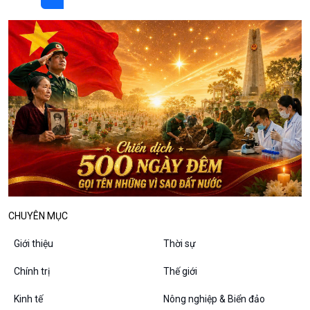
10 phút Sự kiện - Luận bàn
Câu chuyện thời sự
Dòng chảy sự kiện
Đối thoại
Diễn đàn chủ nhật
Chuyện đêm
CHUYÊN MỤC
Giới thiệu
Thời sự
Chính trị
Thế giới
Kinh tế
Nông nghiệp & Biển đảo