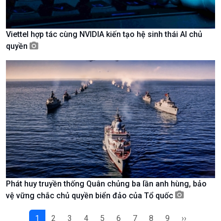
Chát với người nổi tiếng
Video
Câu chuyện Thể thao
Infographic
E-Magazine
Viettel hợp tác cùng NVIDIA kiến tạo hệ sinh thái AI chủ
quyền
Phát huy truyền thống Quân chủng ba lần anh hùng, bảo
vệ vững chắc chủ quyền biển đảo của Tổ quốc
Podcast
Góc nhìn VOV1
Bình luận
1
2
3
4
5
6
7
8
9
››