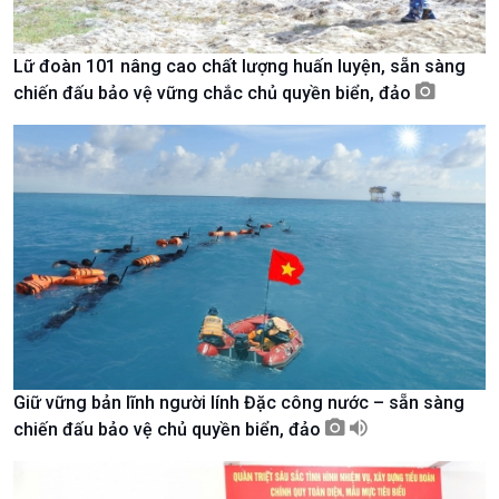
Lữ đoàn 101 nâng cao chất lượng huấn luyện, sẵn sàng
chiến đấu bảo vệ vững chắc chủ quyền biển, đảo
Xã hội
Khoa học & Công nghệ
Tin Đời sống & Xã hội
Tin Khoa học & Công nghệ
Giữ vững bản lĩnh người lính Đặc công nước – sẵn sàng
360 độ Sức khỏe
Kết nối công nghệ
chiến đấu bảo vệ chủ quyền biển, đảo
Chuyển đổi Xanh
Sống chung với biến đổi
Tài nguyên và Môi trường
khí hậu
Chuyên gia của bạn