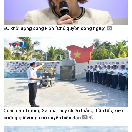
EU khởi động sáng kiến “Chủ quyền công nghệ”
Chính trị
Thế giới
Tin Chính trị
Tin thế giới
Chính phủ với người dân
Vấn đề quốc tế
Quốc hội với cử tri
Hồ sơ sự kiện quốc tế
Xây dựng đảng
Thế giới & Việt Nam
Đảng trong cuộc sống
Biên cương - Một dải vững
Nhận diện sự thật
bền
Pháp luật và đời sống
Quân dân Trường Sa phát huy chiến thắng thần tốc, kiên
cường giữ vững chủ quyền biển đảo