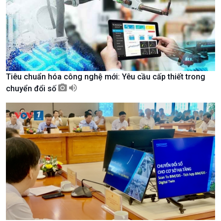
Tiêu chuẩn hóa công nghệ mới: Yêu cầu cấp thiết trong
chuyển đổi số
Xã hội
Khoa học & Công nghệ
Tin Đời sống & Xã hội
Tin Khoa học & Công nghệ
360 độ Sức khỏe
Kết nối công nghệ
Chuyển đổi Xanh
Sống chung với biến đổi