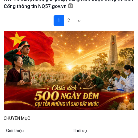
Podcast
Góc nhìn VOV1
Cổng thông tin NQ57.gov.vn
Bình luận
10 phút Sự kiện - Luận bàn
1
2
››
Câu chuyện thời sự
Dòng chảy sự kiện
Đối thoại
Diễn đàn chủ nhật
Chuyện đêm
CHUYÊN MỤC
Giới thiệu
Thời sự