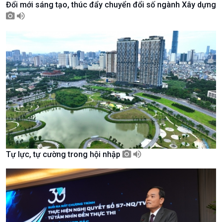
Đổi mới sáng tạo, thúc đẩy chuyển đổi số ngành Xây dựng
Tài nguyên và Môi trường
khí hậu
Chuyên gia của bạn
Xã hội chuyển động
Bước chân đến trường
Tự lực, tự cường trong hội nhập
Văn hoá & Du lịch
Multimedia