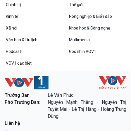
Chính trị
Thế giới
Kinh tế
Nông nghiệp & Biển đảo
VOV1 đặc biệt
Xã hội
Khoa học & Công nghệ
Thanh âm ký sự
Văn hoá & Du lịch
Multimedia
Chân dung cuộc sống
Các chương trình đặc biệt
Podcast
Góc nhìn VOV1
VOV1 đặc biệt
Trưởng Ban:
Lê Văn Phúc.
Phó Trưởng Ban:
Nguyễn Mạnh Thắng - Nguyễn Thị
Tuyết Mai - Lê Thị Hằng - Hoàng Trung
Dũng.
Liên hệ