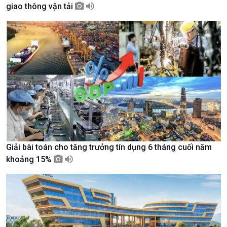
giao thông vận tải
Giới thiệu
Thời sự
Thời sự 6h
Thời sự 12h
Thời sự 18h
Thời sự 21h30
Bản tin
Chuyên mục
Theo dòng Thời sự
Giải bài toán cho tăng trưởng tín dụng 6 tháng cuối năm
khoảng 15%