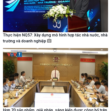
Tin Văn hoá & Du lịch
Ảnh
Chát với người nổi tiếng
Video
Câu chuyện Thể thao
Infographic
E-Magazine
Thực hiện NQ57: Xây dựng mô hình hợp tác nhà nước, nhà
trường và doanh nghiệp
Hơn 70 sản phẩm, giải pháp, sáng kiến được công bố trên