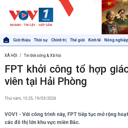
Giới thiệu
Thời sự
Chính trị
Thế giới
Kinh tế
Nông nghiệp
Giới thiệu
Thời sự
XÃ HỘI
Tin Đời sống & Xã hội
Thời sự 6h
Thời sự 12h
FPT khởi công tổ hợp giá
Thời sự 18h
Thời sự 21h30
viên tại Hải Phòng
Bản tin
Chuyên mục
Theo dòng Thời sự
Thứ năm, 15:25, 19/03/2026
VOV1 - Với công trình này, FPT tiếp tục mở rộng hoạt
Xã hội
Khoa học & Công nghệ
các đô thị lớn khu vực miền Bắc.
Tin Đời sống & Xã hội
Tin Khoa học & Công nghệ