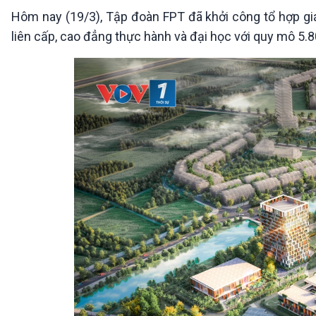
360 độ Sức khỏe
Kết nối công nghệ
Hôm nay (19/3), Tập đoàn FPT đã khởi công tổ hợp gi
Chuyển đổi Xanh
Sống chung với biến đổi
liên cấp, cao đẳng thực hành và đại học với quy mô 5.8
Tài nguyên và Môi trường
khí hậu
Chuyên gia của bạn
Xã hội chuyển động
Bước chân đến trường
VOV1 đặc biệt
Thanh âm ký sự
Chân dung cuộc sống
Các chương trình đặc biệt