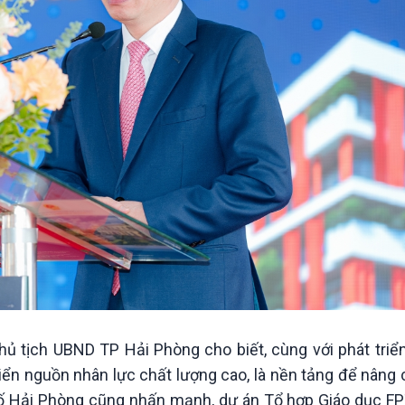
ủ tịch UBND TP Hải Phòng cho biết, cùng với phát triển
triển nguồn nhân lực chất lượng cao, là nền tảng để nâng
phố Hải Phòng cũng nhấn mạnh, dự án Tổ hợp Giáo dục F