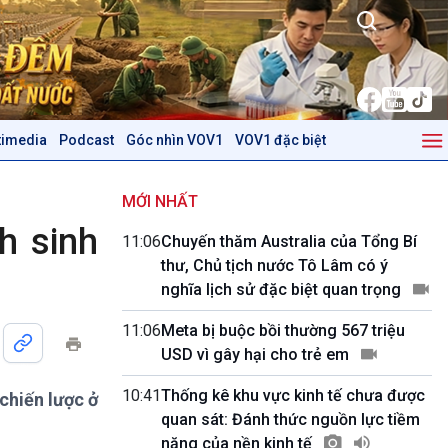
timedia
Podcast
Góc nhìn VOV1
VOV1 đặc biệt
Kinh tế
Nông nghiệp & Biển đảo
Tin Kinh tế
Tin Nông nghiệp & Biển
MỚI NHẤT
Trước giờ mở cửa
đảo
h sinh
11:06
Chuyến thăm Australia của Tổng Bí
Dòng chảy Kinh tế
Mùa vàng
thư, Chủ tịch nước Tô Lâm có ý
Sức sống hàng Việt
Biển đảo Việt Nam
nghĩa lịch sử đặc biệt quan trọng
Khởi nghiệp
Tâm tình biên giới và hải
Tuyên chiến với gian lận
đảo
11:06
Meta bị buộc bồi thường 567 triệu
thương mại
Tìm hiểu biển, đảo Việt
USD vì gây hại cho trẻ em
Nam
10:41
Thống kê khu vực kinh tế chưa được
chiến lược ở
Podcast
Góc nhìn VOV1
quan sát: Đánh thức nguồn lực tiềm
Bình luận
năng của nền kinh tế