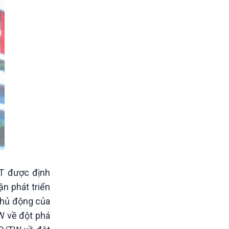
T được định
ận phát triển
 chủ động của
W về đột phá