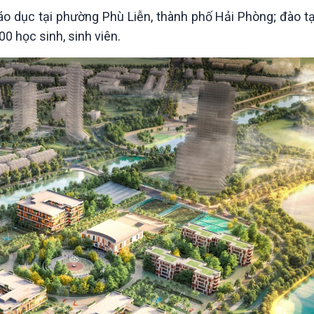
Chát với người nổi tiếng
Video
áo dục tại phường Phù Liễn, thành phố Hải Phòng; đào t
Câu chuyện Thể thao
Infographic
00 học sinh, sinh viên.
E-Magazine