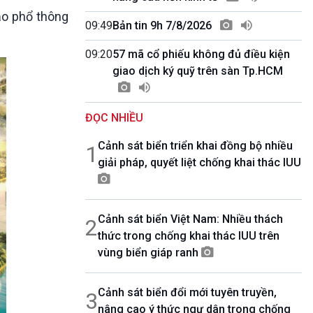
10 phút Sự kiện - Luận bàn
ạo phổ thông
Câu chuyện thời sự
09:49
Bản tin 9h 7/8/2026
Dòng chảy sự kiện
09:20
57 mã cổ phiếu không đủ điều kiện
Đối thoại
giao dịch ký quỹ trên sàn Tp.HCM
Diễn đàn chủ nhật
Chuyện đêm
ĐỌC NHIỀU
Cảnh sát biển triển khai đồng bộ nhiều
1
giải pháp, quyết liệt chống khai thác IUU
Cảnh sát biển Việt Nam: Nhiều thách
2
thức trong chống khai thác IUU trên
vùng biển giáp ranh
Cảnh sát biển đổi mới tuyên truyền,
3
nâng cao ý thức ngư dân trong chống