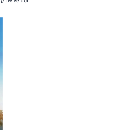
NQ/TW về đột