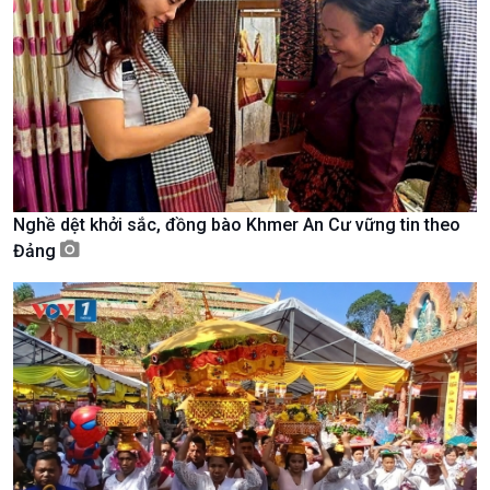
Nghề dệt khởi sắc, đồng bào Khmer An Cư vững tin theo
Kinh tế
Nông nghiệp & Biển đảo
Đảng
Tin Kinh tế
Tin Nông nghiệp & Biển
Trước giờ mở cửa
đảo
Dòng chảy Kinh tế
Mùa vàng
Sức sống hàng Việt
Biển đảo Việt Nam
Khởi nghiệp
Tâm tình biên giới và hải
Tuyên chiến với gian lận
đảo
thương mại
Tìm hiểu biển, đảo Việt
Nam