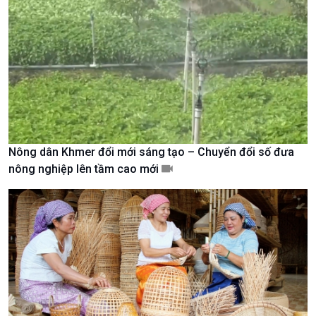
Xã hội chuyển động
Bước chân đến trường
Nông dân Khmer đổi mới sáng tạo – Chuyển đổi số đưa
nông nghiệp lên tầm cao mới
Văn hoá & Du lịch
Multimedia
Tin Văn hoá & Du lịch
Ảnh
Chát với người nổi tiếng
Video