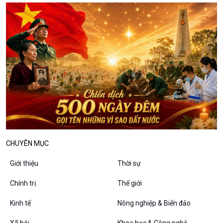
Câu chuyện thời sự
Dòng chảy sự kiện
Đối thoại
Diễn đàn chủ nhật
Chuyện đêm
CHUYÊN MỤC
Giới thiệu
Thời sự
Chính trị
Thế giới
Kinh tế
Nông nghiệp & Biển đảo
Xã hội
Khoa học & Công nghệ