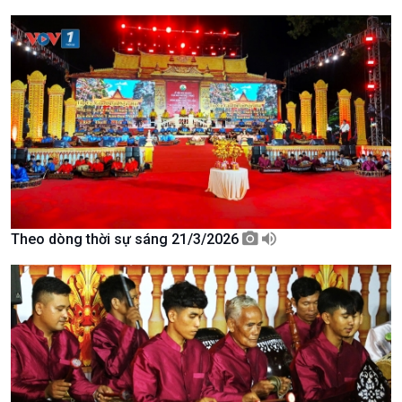
Giới thiệu
Thời sự
Thời sự 6h
Thời sự 12h
Thời sự 18h
Thời sự 21h30
Bản tin
Chuyên mục
Theo dòng Thời sự
Theo dòng thời sự sáng 21/3/2026