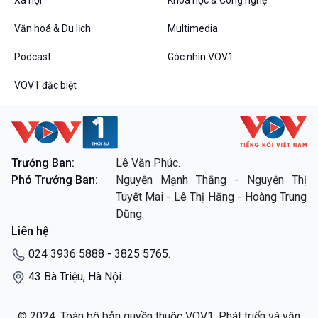
VOV1 đặc biệt
Thanh âm ký sự
Văn hoá & Du lịch
Multimedia
Chân dung cuộc sống
Các chương trình đặc biệt
Podcast
Góc nhìn VOV1
VOV1 đặc biệt
Trưởng Ban:
Lê Văn Phúc.
Phó Trưởng Ban:
Nguyễn Mạnh Thắng - Nguyễn Thị
Tuyết Mai - Lê Thị Hằng - Hoàng Trung
Dũng.
Liên hệ
024 3936 5888 - 3825 5765.
43 Bà Triệu, Hà Nội.
© 2024. Toàn bộ bản quyền thuộc VOV1. Phát triển và vận