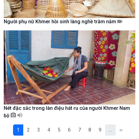
Câu chuyện Thể thao
Infographic
E-Magazine
Người phụ nữ Khmer hồi sinh làng nghề trăm năm
Nét đặc sắc trong làn điệu hát ru của người Khmer Nam
bộ
Podcast
Góc nhìn VOV1
Bình luận
1
2
3
4
5
6
7
8
9
…
››
10 phút Sự kiện - Luận bàn