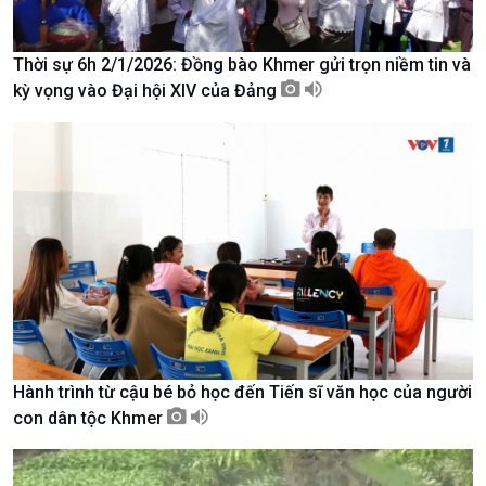
Thời sự 6h 2/1/2026: Đồng bào Khmer gửi trọn niềm tin và
kỳ vọng vào Đại hội XIV của Đảng
Xã hội
Khoa học & Công nghệ
Tin Đời sống & Xã hội
Tin Khoa học & Công nghệ
Hành trình từ cậu bé bỏ học đến Tiến sĩ văn học của người
360 độ Sức khỏe
Kết nối công nghệ
con dân tộc Khmer
Chuyển đổi Xanh
Sống chung với biến đổi
Tài nguyên và Môi trường
khí hậu
Chuyên gia của bạn