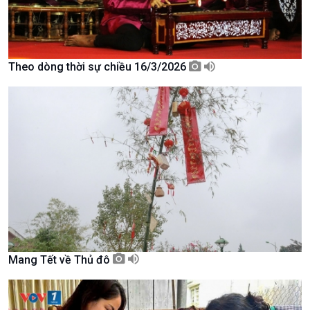
Theo dòng thời sự chiều 16/3/2026
Chính trị
Thế giới
Tin Chính trị
Tin thế giới
Chính phủ với người dân
Vấn đề quốc tế
Quốc hội với cử tri
Hồ sơ sự kiện quốc tế
Xây dựng đảng
Thế giới & Việt Nam
Đảng trong cuộc sống
Biên cương - Một dải vững
Nhận diện sự thật
bền
Pháp luật và đời sống
Mang Tết về Thủ đô