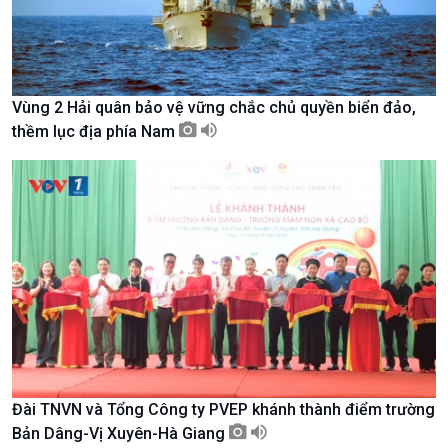
Vùng 2 Hải quân bảo vệ vững chắc chủ quyền biển đảo,
thềm lục địa phía Nam
Xã hội
Khoa học & Công nghệ
Tin Đời sống & Xã hội
Tin Khoa học & Công nghệ
360 độ Sức khỏe
Kết nối công nghệ
Đài TNVN và Tổng Công ty PVEP khánh thành điểm trường
Chuyển đổi Xanh
Sống chung với biến đổi
Bản Dâng-Vị Xuyên-Hà Giang
Tài nguyên và Môi trường
khí hậu