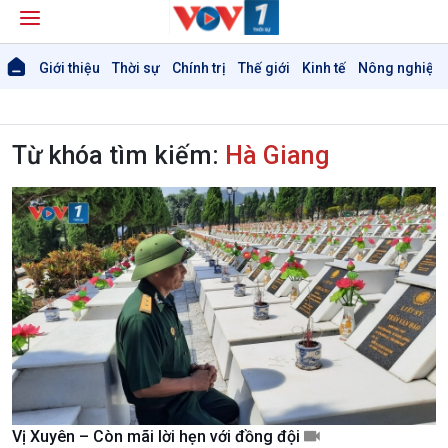
Giới thiệu
Thời sự
Chính trị
Thế giới
Kinh tế
Nông nghiệp 
Từ khóa tìm kiếm:
Hà Giang
Vị Xuyên – Còn mãi lời hẹn với đồng đội