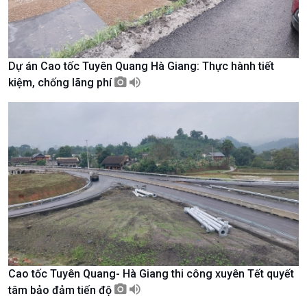
Dự án Cao tốc Tuyên Quang Hà Giang: Thực hành tiết
kiệm, chống lãng phí
Chính trị
Thế giới
Tin Chính trị
Tin thế giới
Chính phủ với người dân
Vấn đề quốc tế
Quốc hội với cử tri
Hồ sơ sự kiện quốc tế
Xây dựng đảng
Thế giới & Việt Nam
Đảng trong cuộc sống
Biên cương - Một dải vững
Nhận diện sự thật
bền
Pháp luật và đời sống
Cao tốc Tuyên Quang- Hà Giang thi công xuyên Tết quyết
tâm bảo đảm tiến độ