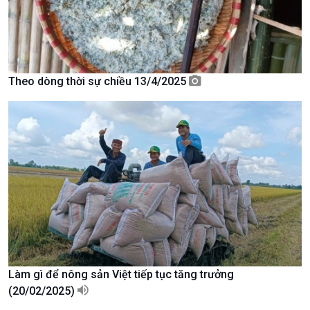
Chát với người nổi tiếng
Video
Câu chuyện Thể thao
Infographic
E-Magazine
Theo dòng thời sự chiều 13/4/2025
Làm gì để nông sản Việt tiếp tục tăng trưởng
Podcast
Góc nhìn VOV1
(20/02/2025)
Bình luận