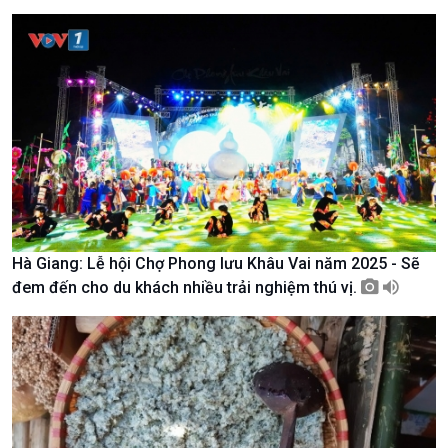
Chuyên gia của bạn
Xã hội chuyển động
Bước chân đến trường
Hà Giang: Lễ hội Chợ Phong lưu Khâu Vai năm 2025 - Sẽ
đem đến cho du khách nhiều trải nghiệm thú vị.
Văn hoá & Du lịch
Multimedia
Tin Văn hoá & Du lịch
Ảnh