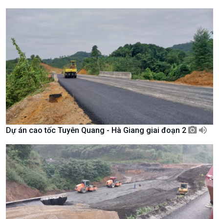
Giới thiệu
Thời sự
Thời sự 6h
Thời sự 12h
Thời sự 18h
Thời sự 21h30
Bản tin
Chuyên mục
Theo dòng Thời sự
Dự án cao tốc Tuyên Quang - Hà Giang giai đoạn 2