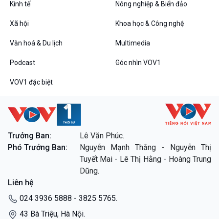
Kinh tế
Nông nghiệp & Biển đảo
VOV1 đặc biệt
Xã hội
Khoa học & Công nghệ
Thanh âm ký sự
Văn hoá & Du lịch
Multimedia
Chân dung cuộc sống
Các chương trình đặc biệt
Podcast
Góc nhìn VOV1
VOV1 đặc biệt
Trưởng Ban:
Lê Văn Phúc.
Phó Trưởng Ban:
Nguyễn Mạnh Thắng - Nguyễn Thị
Tuyết Mai - Lê Thị Hằng - Hoàng Trung
Dũng.
Liên hệ
024 3936 5888 - 3825 5765.
43 Bà Triệu, Hà Nội.