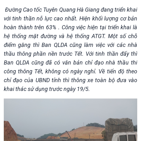
Văn hoá & Du lịch
Multimedia
Đường Cao tốc Tuyên Quang Hà Giang đang triển khai
Tin Văn hoá & Du lịch
Ảnh
với tinh thần nỗ lực cao nhất. Hiện khối lượng cơ bản
Chát với người nổi tiếng
Video
Câu chuyện Thể thao
Infographic
hoàn thành trên 63% . Công việc hiện tại triển khai là
E-Magazine
hệ thống mặt đường và hệ thống ATGT. Một số chỗ
điểm găng thì Ban QLDA cũng làm việc với các nhà
thầu thông phần nền trước Tết. Với tinh thần đấy thì
Ban QLDA cũng đã có văn bản chỉ đạo nhà thầu thi
công thông Tết, không có ngày nghỉ. Về tiến độ theo
chỉ đạo của UBND tỉnh thì thông xe toàn bộ đưa vào
khai thác sử dụng trước ngày 19/5.