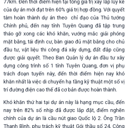
77km. Đến thời điểm hiện tại tổng giá trị xây lắp lũy kế
của dự án mới đạt trên 60% giá trị hợp đồng. Với quyết
tâm hoàn thành dự án theo chỉ đạo của Thủ tướng
Kinh tế
Nông nghiệp & Biển đảo
Chính phủ, đến nay tỉnh Tuyên Quang đã tập trung
Tin Kinh tế
Tin Nông nghiệp & Biển
tháo gỡ xong các khó khăn, vướng mắc giải phóng
Trước giờ mở cửa
đảo
mặt bằng, tái định cư, bàn giao đủ mặt bằng cho chủ
Dòng chảy Kinh tế
Mùa vàng
đầu tư, vật liệu thi công đá xây dựng, đất đắp cũng
Sức sống hàng Việt
Biển đảo Việt Nam
được giải quyết. Theo Ban Quản lý dự án đầu tư xây
Khởi nghiệp
Tâm tình biên giới và hải
dựng công trình số 1 tỉnh Tuyên Quang, đơn vị phụ
Tuyên chiến với gian lận
đảo
thương mại
Tìm hiểu biển, đảo Việt
trách đoạn tuyến này, đến thời điểm hiện nay khó
Nam
khăn nhất là việc di chuyển hạ tầng kỹ thuật một số vị
trí đường điện cao thế đã cơ bản được hoàn thành.
Khó khăn thứ hai tại dự án này là hạng mục cầu, đến
nay trên 82% số nhịp đã được lắp đặt, điểm nghẽn
chính của dự án là cầu nút giao Quốc lộ 2. Ông Trần
Thanh Bình, phụ trách kỹ thuật Gói thầu số 24, Công