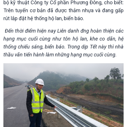
bộ kỹ thuật Công ty Cổ phần Phương Đông, cho biết:
Trên tuyến cơ bản đã được thảm nhựa và đang gấp
rút lắp đặt hệ thống hộ lan, biển báo.
Đến thời điểm hiện nay Liên danh đng hoàn thiện các
hạng mục cuối cùng như tôn hộ lan, khe co dãn, hệ
thống chiếu sáng, biển báo. Trong dịp Tết này thì nhà
thầu vãn tiến hành làm những hạng mục cuối cùng.
Chính trị
Thế giới
Tin Chính trị
Tin thế giới
Chính phủ với người dân
Vấn đề quốc tế
Quốc hội với cử tri
Hồ sơ sự kiện quốc tế