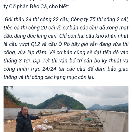
ty Cổ phần Đèo Cả, cho biết:
Gói thầu 24 thi công 22 cầu, Công ty 75 thi công 2 cái,
Đèo cả thi công 20 cái về cơ bản các cầu đã xong mặt
cầu, đang đúc lang can. Chỉ còn hai cầu khó khăn nhất
là cầu vượt QL2 và cầu Ô Rô bây giờ vẫn đang vừa thi
công, vừa lắp dầm. Về cơ bản cũng sẽ đạt tiến độ vào
tháng 3 tới. Dịp Tết thì vẫn bố trí cán bộ kỹ thuật và
công nhân trực 24/24 tại các cầu để đảm bảo giao
thông và thi công các hạng mục còn lại.
Xã hội
Khoa học & Công nghệ
Tin Đời sống & Xã hội
Tin Khoa học & Công nghệ
360 độ Sức khỏe
Kết nối công nghệ
Chuyển đổi Xanh
Sống chung với biến đổi
Tài nguyên và Môi trường
khí hậu
Chuyên gia của bạn
Xã hội chuyển động