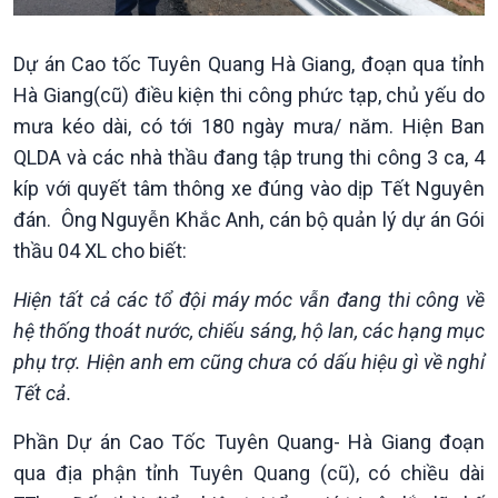
Xây dựng đảng
Thế giới & Việt Nam
Đảng trong cuộc sống
Biên cương - Một dải vững
Nhận diện sự thật
bền
Dự án Cao tốc Tuyên Quang Hà Giang, đoạn qua tỉnh
Pháp luật và đời sống
Hà Giang(cũ) điều kiện thi công phức tạp, chủ yếu do
mưa kéo dài, có tới 180 ngày mưa/ năm. Hiện Ban
QLDA và các nhà thầu đang tập trung thi công 3 ca, 4
kíp với quyết tâm thông xe đúng vào dịp Tết Nguyên
đán. Ông Nguyễn Khắc Anh, cán bộ quản lý dự án Gói
thầu 04 XL cho biết:
Hiện tất cả các tổ đội máy móc vẫn đang thi công về
hệ thống thoát nước, chiếu sáng, hộ lan, các hạng mục
phụ trợ. Hiện anh em cũng chưa có dấu hiệu gì về nghỉ
Tết cả.
Phần Dự án Cao Tốc Tuyên Quang- Hà Giang đoạn
qua địa phận tỉnh Tuyên Quang (cũ), có chiều dài