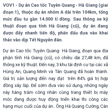
VOV1 - Dự án Cao tốc Tuyên Quang - Hà Giang (giai
đoạn 1), thuộc dự án nhóm A dài trên 104km, tổng
mức đầu tư gần 14.000 tỉ đồng. Sau thông xe kỹ
thuật đoạn qua tỉnh Hà Giang (cũ), dự án đang
được đẩy nhanh tiến độ, phấn đấu đưa vào khai
thác vào dịp Tết Nguyên đán.
Giới thiệu
Thời sự
Dự án Cao tốc Tuyên Quang- Hà Giang, đoạn qua địa
Thời sự 6h
Thời sự 12h
phận tỉnh Hà Giang (cũ), có chiều dài 27,48 km, đã
Thời sự 18h
thông xe kỹ thuật. Đến nay, 3 khu tái định cư tại các xã
Thời sự 21h30
Hùng An, Quang Minh và Tân Quang đã hoàn thành.
Bản tin
Giá trị sản lượng đến nay đạt trên 84% giá trị hợp
Chuyên mục
đồng xây lắp. Để sớm đưa vào sử dụng, những ngày
Theo dòng Thời sự
này hàng trăm công nhân cùng trang thiết bị máy
móc đang được huy động triển khai thi công các
hạng mục cuối của dự án.. Ông Hà Quang Cường, Cán