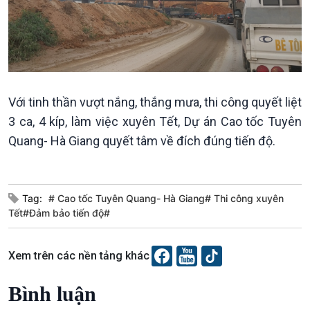
Podcast
Góc nhìn VOV1
Bình luận
Với tinh thần vượt nắng, thắng mưa, thi công quyết liệt
10 phút Sự kiện - Luận bàn
3 ca, 4 kíp, làm việc xuyên Tết, Dự án Cao tốc Tuyên
Câu chuyện thời sự
Quang- Hà Giang quyết tâm về đích đúng tiến độ.
Dòng chảy sự kiện
Đối thoại
Diễn đàn chủ nhật
Chuyện đêm
Tag:
# Cao tốc Tuyên Quang- Hà Giang# Thi công xuyên
Tết#Đảm bảo tiến độ#
Xem trên các nền tảng khác
Bình luận