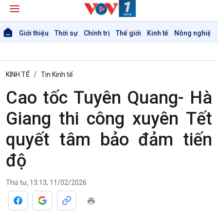
Giới thiệu
Thời sự
Chính trị
Thế giới
Kinh tế
Nông nghiệp 
KINH TẾ
Tin Kinh tế
Cao tốc Tuyên Quang- Hà
Giang thi công xuyên Tết
quyết tâm bảo đảm tiến
độ
Thứ tư, 13:13, 11/02/2026