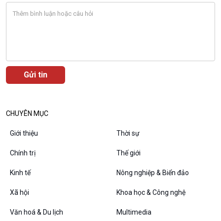
CHUYÊN MỤC
Giới thiệu
Thời sự
VOV1 đặc biệt
Chính trị
Thế giới
Thanh âm ký sự
Chân dung cuộc sống
Kinh tế
Nông nghiệp & Biển đảo
Các chương trình đặc biệt
Xã hội
Khoa học & Công nghệ
Văn hoá & Du lịch
Multimedia