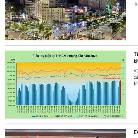
lễ
T
k
VO
cá
tă
E