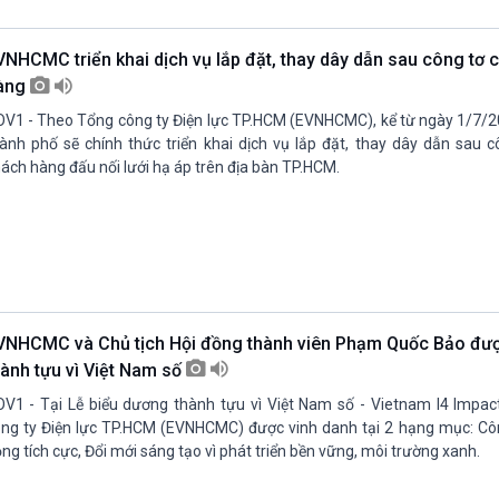
Chát với người nổi tiếng
Video
Câu chuyện Thể thao
Infographic
VNHCMC triển khai dịch vụ lắp đặt, thay dây dẫn sau công tơ 
E-Magazine
àng
V1 - Theo Tổng công ty Điện lực TP.HCM (EVNHCMC), kể từ ngày 1/7/2
ành phố sẽ chính thức triển khai dịch vụ lắp đặt, thay dây dẫn sau c
ách hàng đấu nối lưới hạ áp trên địa bàn TP.HCM.
VNHCMC và Chủ tịch Hội đồng thành viên Phạm Quốc Bảo đượ
hành tựu vì Việt Nam số
V1 - Tại Lễ biểu dương thành tựu vì Việt Nam số - Vietnam I4 Impa
ng ty Điện lực TP.HCM (EVNHCMC) được vinh danh tại 2 hạng mục: Cô
ng tích cực, Đổi mới sáng tạo vì phát triển bền vững, môi trường xanh.