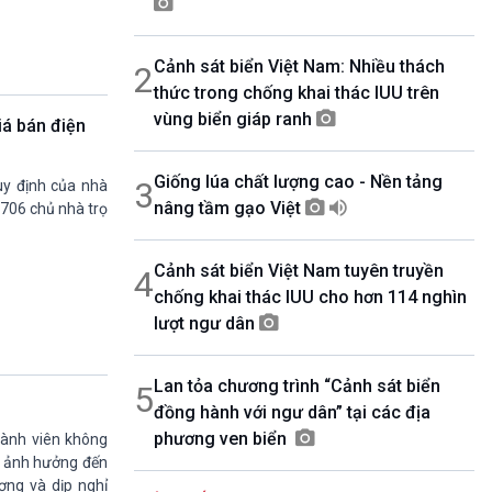
08h00-08h30
Ca nhạc theo yêu cầu
Cảnh sát biển Việt Nam: Nhiều thách
2
08h30-09h00
Thể thao 7 ngày (v2)
thức trong chống khai thác IUU trên
09h00-09h15
vùng biển giáp ranh
á bán điện
Bản tin thời sự
09h15-10h00
Giống lúa chất lượng cao - Nền tảng
Diễn đàn chủ nhật
3
uy định của nhà
nâng tầm gạo Việt
10h00-10h30
.706 chủ nhà trọ
Các tuần đầu tháng - Âm nhạc với cuộc
sống ( Tuần cuối tháng - Thanh âm ký sự)
Cảnh sát biển Việt Nam tuyên truyền
4
10h30-10h55
chống khai thác IUU cho hơn 114 nghìn
360 độ sức khỏe
lượt ngư dân
10h55-11h00
Quảng cáo
11h00-11h05
Lan tỏa chương trình “Cảnh sát biển
5
Bản tin thể thao
đồng hành với ngư dân” tại các địa
11h05-11h50
phương ven biển
hành viên không
Khởi nghiệp
àm ảnh hưởng đến
11h50-11h59
ơng và dịp nghỉ
Quảng cáo