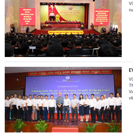
V
cu
E
VO
TN
Vi
về