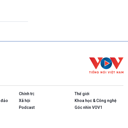
Khởi nghiệp (phát lại)
23h00-23h10
Bản tin cuối cùng trong ngày
23h10-23h15
Rao sóng - Giới thiệu chương trình đặc
sắc
23h15-24h00
Tạp chí VH-NT Quân đội (Tuần 1-3)- Bác
Hồ với chiến sỹ (Tuần 2-4)
Chính trị
Thế giới
 đảo
Xã hội
Khoa học & Công nghệ
Podcast
Góc nhìn VOV1