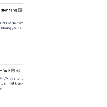
19h30-19h55
360 độ sức khỏe (phát lại)
n điện tăng
19h55-20h00
Quảng cáo
20h00-20h30
ực TP.HCM đã đảm
Vì an ninh Tổ quốc
ới những yêu cầu
20h30-20h59
Chuyên gia của bạn (phát lại)
20h59-21h00
Nhạc top- Báo giờ
21h00-21h30
Quân đội nhân dân
21h30-21h58
Thời sự đêm (trực tiếp)
 mùa 2
21h58-22h00
Quảng cáo
P.HCM vừa tổng
22h00-22h10
toàn- tiết kiệm-
Câu chuyện quốc tế (phát lại)
i
22h10-22h15
Chương trình đệm
22h15-23h00