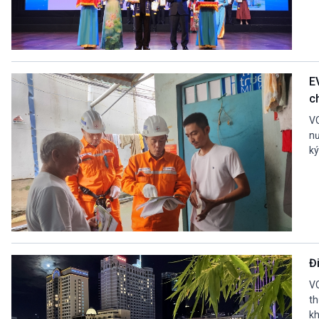
E
c
VO
nư
ký
Đ
VO
th
kh