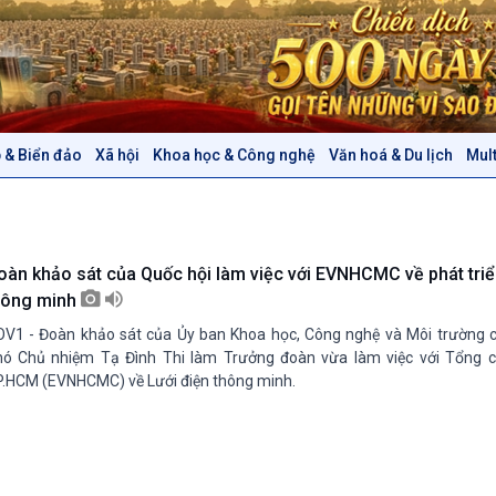
 & Biển đảo
Xã hội
Khoa học & Công nghệ
Văn hoá & Du lịch
Mul
Chính trị
Thế giới
Tin Chính trị
Tin thế giới
Chính phủ với người dân
Vấn đề quốc tế
Quốc hội với cử tri
Hồ sơ sự kiện quốc tế
oàn khảo sát của Quốc hội làm việc với EVNHCMC về phát triển
Xây dựng đảng
Thế giới & Việt Nam
hông minh
Đảng trong cuộc sống
Biên cương - Một dải vững
V1 - Đoàn khảo sát của Ủy ban Khoa học, Công nghệ và Môi trường 
Nhận diện sự thật
bền
ó Chủ nhiệm Tạ Đình Thi làm Trưởng đoàn vừa làm việc với Tổng cô
Pháp luật và đời sống
.HCM (EVNHCMC) về Lưới điện thông minh.
Văn hoá & Du lịch
Multimedia
Tin Văn hoá & Du lịch
Ảnh