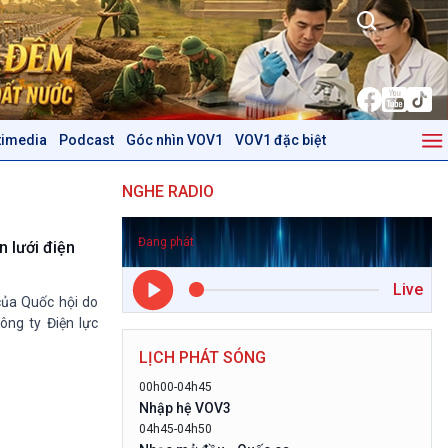
timedia
Podcast
Góc nhìn VOV1
VOV1 đặc biệt
Kinh tế
Nông nghiệp & Biển đảo
NGHE RADIO
Tin Kinh tế
Tin Nông nghiệp & Biển
Trước giờ mở cửa
đảo
Đang phát
Dòng chảy Kinh tế
Mùa vàng
 lưới điện
Sức sống hàng Việt
Biển đảo Việt Nam
Live
Khởi nghiệp
Tâm tình biên giới và hải
của Quốc hội do
Tuyên chiến với gian lận
đảo
ng ty Điện lực
thương mại
Tìm hiểu biển, đảo Việt
LỊCH PHÁT SÓNG
Nam
00h00-04h45
Podcast
Góc nhìn VOV1
Nhập hệ VOV3
04h45-04h50
Bình luận