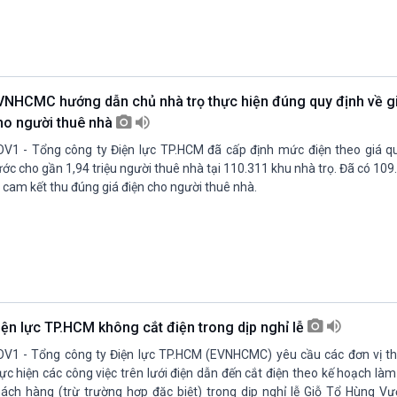
VNHCMC hướng dẫn chủ nhà trọ thực hiện đúng quy định về gi
ho người thuê nhà
V1 - Tổng công ty Điện lực TP.HCM đã cấp định mức điện theo giá q
ớc cho gần 1,94 triệu người thuê nhà tại 110.311 khu nhà trọ. Đã có 109
 cam kết thu đúng giá điện cho người thuê nhà.
iện lực TP.HCM không cắt điện trong dịp nghỉ lễ
V1 - Tổng công ty Điện lực TP.HCM (EVNHCMC) yêu cầu các đơn vị t
ực hiện các công việc trên lưới điện dẫn đến cắt điện theo kế hoạch l
ách hàng (trừ trường hợp đặc biệt) trong dịp nghỉ lễ Giỗ Tổ Hùng Vư