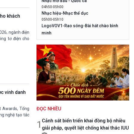
Nhạc mở đầu - Quốc ca
10 phút Sự kiện - Luận bàn
04h50-05h00
Câu chuyện thời sự
Nhạc hiệu-Nhạc thể dục
cho khách
Dòng chảy sự kiện
05h00-05h10
Đối thoại
LogoVOV1-Rao sóng-Bài hát chào bình
Diễn đàn chủ nhật
026, ngành điện
minh
Chuyện đêm
ông tơ điện cho
05h10-05h20
Bản tin đầu ngày-Thời tiết
05h20-05h50
Mùa vàng (Chuyên đề cuối tuần)
05h50-05h59
Quảng cáo-Nhạc top
05h59-06h00
Báo giờ
06h00-06h28
c vinh danh
Thời sự sáng (trực tiếp)
06h28-06h30
ĐỌC NHIỀU
Quảng cáo
ct Awards, Tổng
ng nghệ tạo tác
06h30-07h00
Cảnh sát biển triển khai đồng bộ nhiều
Quân đội nhân dân
1
giải pháp, quyết liệt chống khai thác IUU
07h00-08h00
Theo dòng thời sự