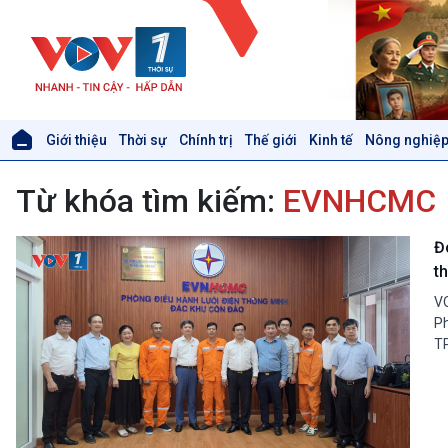
Giới thiệu
Thời sự
Chính trị
Thế giới
Kinh tế
Nông nghiệp
Giới thiệu
Thời sự
Từ khóa tìm kiếm:
EVNHCMC
Thời sự 6h
Thời sự 12h
Thời sự 18h
Đ
Thời sự 21h30
t
Bản tin
VO
Chuyên mục
Ph
Theo dòng Thời sự
TP
Xã hội
Khoa học & Công nghệ
Tin Đời sống & Xã hội
Tin Khoa học & Công nghệ