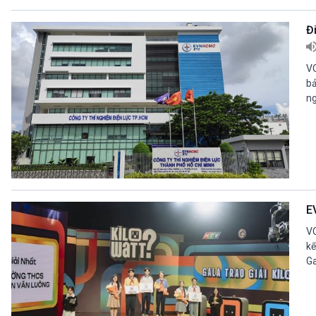
Đ
VO
bả
ng
E
VO
kế
Ga