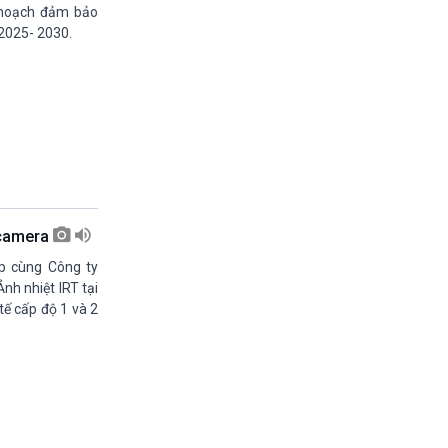
15h15-15h20
 hoạch đảm bảo
Quảng cáo
 2025- 2030.
15h20-15h50
Chuyên gia của bạn
15h50-16h00
A lô VOV1 (phát lại thứ 7)
16h00-17h00
Theo dòng thời sự (tin cập nhật chiều)
17h00-17h50
Cuộc sống 365
17h50-17h59
 camera
Chương trình đệm-Quảng bá
17h59-18h00
p cùng Công ty
Nhạc top-Báo giờ
nh nhiệt IRT tại
18h00-18h57
tế cấp độ 1 và 2
Thời sự chiều (trực tiếp)
18h57-19h00
Quảng cáo
19h00-19h30
Tâm tình nơi biên giới và hải đảo (phát lại
thứ 7)