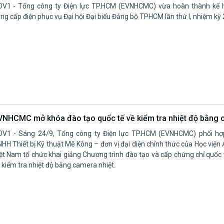
OV1 - Tổng công ty Điện lực TP.HCM (EVNHCMC) vừa hoàn thành kế
ng cấp điện phục vụ Đại hội Đại biểu Đảng bộ TPHCM lần thứ I, nhiệm kỳ
VNHCMC mở khóa đào tạo quốc tế về kiểm tra nhiệt độ bằng
V1 - Sáng 24/9, Tổng công ty Điện lực TP.HCM (EVNHCMC) phối hợ
HH Thiết bị Kỹ thuật Mê Kông – đơn vị đại diện chính thức của Học viện Ả
ệt Nam tổ chức khai giảng Chương trình đào tạo và cấp chứng chỉ quốc 
 kiểm tra nhiệt độ bằng camera nhiệt.