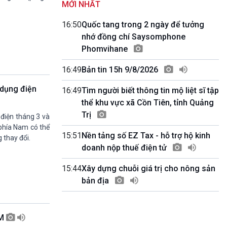
MỚI NHẤT
11h59-12h00
Báo giờ
16:50
Quốc tang trong 2 ngày để tưởng
12h00-12h57
nhớ đồng chí Saysomphone
Thời sự trưa (trực tiếp)
Phomvihane
12h57-13h00
Quảng cáo
16:49
Bản tin 15h 9/8/2026
13h00-13h15
Kết nối công nghệ (phát lại Thứ Bẩy)
 dụng điện
16:49
Tìm người biết thông tin mộ liệt sĩ tập
13h15-13h45
thể khu vực xã Cồn Tiên, tỉnh Quảng
Chân dung cuộc sống (phát lại Thứ Sáu)
Trị
13h45-14h00
điện tháng 3 và
Người Việt ở nước ngoài với quê hương
 phía Nam có thể
15:51
Nền tảng số EZ Tax - hỗ trợ hộ kinh
(phát lại Thứ Bẩy)
 thay đổi.
doanh nộp thuế điện tử
14h00-14h05
Bản tin thời sự (VH-XH quốc tế)
15:44
Xây dựng chuỗi giá trị cho nông sản
14h05-14h50
Diễn đàn Chủ nhật (phát lại)
bản địa
14h50-15h00
Câu chuyện quốc tế
15h00-15h15
CM
Bản tin thời sự tổng hợp