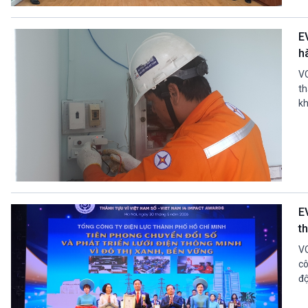
360 độ Sức khỏe
Kết nối công nghệ
Chuyển đổi Xanh
Sống chung với biến đổi
E
Tài nguyên và Môi trường
khí hậu
h
Chuyên gia của bạn
Xã hội chuyển động
VO
Bước chân đến trường
th
kh
VOV1 đặc biệt
Thanh âm ký sự
Chân dung cuộc sống
Các chương trình đặc biệt
E
t
VO
cô
độ