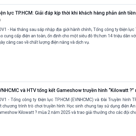
iện lực TP.HCM: Giải đáp kịp thời khi khách hàng phản ánh tiề
V1 - Hai tháng sau sáp nhập địa giới hành chính, Tổng công ty Điện l
o cung cấp điện an toàn, ổn định cho một siêu đô thị hơn 14 triệu dân v
ày càng cao về chất lượng điện năng và dịch vụ.
VNHCMC và HTV tổng kết Gameshow truyền hình “Kilowatt ?”
V1 - Tổng công ty Điện lực TP.HCM (EVNHCMC) và Đài Truyền hình T
t chương trình trò chơi truyền hình: Học sinh chung tay sử dụng điện An 
meshow Kilowatt ? mùa 2 năm 2025 và trao giải thưởng cho các đội chơ