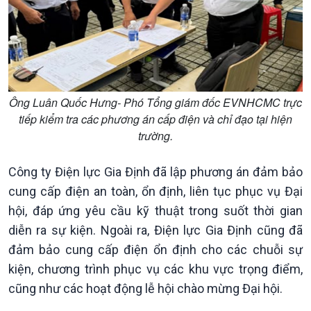
Xã hội
Khoa học & Công nghệ
Tin Đời sống & Xã hội
Tin Khoa học & Công nghệ
360 độ Sức khỏe
Kết nối công nghệ
Chuyển đổi Xanh
Sống chung với biến đổi
Ông Luân Quốc Hưng- Phó Tổng giám đốc EVNHCMC trực
Tài nguyên và Môi trường
khí hậu
tiếp kiểm tra các phương án cấp điện và chỉ đạo tại hiện
Chuyên gia của bạn
trường.
Xã hội chuyển động
Bước chân đến trường
Công ty Điện lực Gia Định đã lập phương án đảm bảo
cung cấp điện an toàn, ổn định, liên tục phục vụ Đại
hội, đáp ứng yêu cầu kỹ thuật trong suốt thời gian
diễn ra sự kiện. Ngoài ra, Điện lực Gia Định cũng đã
đảm bảo cung cấp điện ổn định cho các chuỗi sự
kiện, chương trình phục vụ các khu vực trọng điểm,
cũng như các hoạt động lễ hội chào mừng Đại hội.