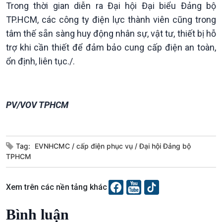
Trong thời gian diễn ra Đại hội Đại biểu Đảng bộ
TP.HCM, các công ty điện lực thành viên cũng trong
tâm thế sẵn sàng huy động nhân sự, vật tư, thiết bị hỗ
Văn hoá & Du lịch
Multimedia
trợ khi cần thiết để đảm bảo cung cấp điện an toàn,
Tin Văn hoá & Du lịch
Ảnh
Chát với người nổi tiếng
Video
ổn định, liên tục./.
Câu chuyện Thể thao
Infographic
E-Magazine
PV/VOV TPHCM
Tag:
EVNHCMC
cấp điện phục vụ
Đại hội Đảng bộ
TPHCM
Xem trên các nền tảng khác
Bình luận