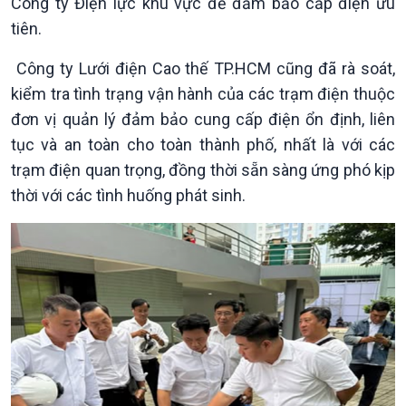
Công ty Điện lực khu vực để đảm bảo cấp điện ưu
Kinh tế
Nông nghiệp & Biển đảo
tiên.
Tin Kinh tế
Tin Nông nghiệp & Biển
Công ty Lưới điện Cao thế TP.HCM cũng đã rà soát,
Trước giờ mở cửa
đảo
kiểm tra tình trạng vận hành của các trạm điện thuộc
Dòng chảy Kinh tế
Mùa vàng
Sức sống hàng Việt
Biển đảo Việt Nam
đơn vị quản lý đảm bảo cung cấp điện ổn định, liên
Khởi nghiệp
Tâm tình biên giới và hải
tục và an toàn cho toàn thành phố, nhất là với các
Tuyên chiến với gian lận
đảo
trạm điện quan trọng, đồng thời sẵn sàng ứng phó kịp
thương mại
Tìm hiểu biển, đảo Việt
thời với các tình huống phát sinh.
Nam