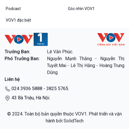
VOV1 đặc biệt
Podcast
Góc nhìn VOV1
Thanh âm ký sự
Chân dung cuộc sống
VOV1 đặc biệt
Các chương trình đặc biệt
Trưởng Ban:
Lê Văn Phúc.
Phó Trưởng Ban:
Nguyễn Mạnh Thắng - Nguyễn Thị
Tuyết Mai - Lê Thị Hằng - Hoàng Trung
Dũng.
Liên hệ
024 3936 5888 - 3825 5765.
43 Bà Triệu, Hà Nội.
© 2024. Toàn bộ bản quyền thuộc VOV1. Phát triển và vận
hành bởi SolidTech