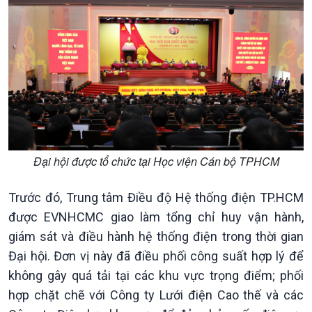
Chính trị
Thế giới
Tin Chính trị
Tin thế giới
Chính phủ với người dân
Vấn đề quốc tế
Quốc hội với cử tri
Hồ sơ sự kiện quốc tế
Xây dựng đảng
Thế giới & Việt Nam
Đảng trong cuộc sống
Biên cương - Một dải vững
Nhận diện sự thật
bền
Pháp luật và đời sống
Đại hội được tổ chức tại Học viện Cán bộ TPHCM
Trước đó, Trung tâm Điều độ Hệ thống điện TP.HCM
được EVNHCMC giao làm tổng chỉ huy vận hành,
giám sát và điều hành hệ thống điện trong thời gian
Đại hội. Đơn vị này đã điều phối công suất hợp lý để
không gây quá tải tại các khu vực trọng điểm; phối
hợp chặt chẽ với Công ty Lưới điện Cao thế và các