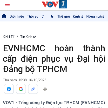
Giới thiệu
Thời sự
Chính trị
Thế giới
Kinh tế
Nông nghiệp 
KINH TẾ
Tin Kinh tế
EVNHCMC hoàn thành
cấp điện phục vụ Đại hội
Đảng bộ TPHCM
Thứ năm, 15:38, 16/10/2025
VOV1 - Tổng công ty Điện lực TP.HCM (EVNHCMC)