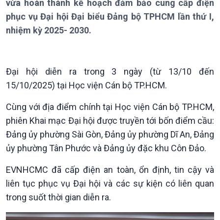
vừa hoàn thành kế hoạch đảm bảo cung cấp điện
Giới thiệu
Thời sự
phục vụ Đại hội Đại biểu Đảng bộ TPHCM lần thứ I,
Thời sự 6h
nhiệm kỳ 2025- 2030.
Thời sự 12h
Thời sự 18h
Thời sự 21h30
Bản tin
Đại hội diễn ra trong 3 ngày (từ 13/10 đến
Chuyên mục
15/10/2025) tại Học viện Cán bộ TP.HCM.
Theo dòng Thời sự
Cùng với địa điểm chính tại Học viện Cán bộ TP.HCM,
phiên Khai mạc Đại hội được truyền tới bốn điểm cầu:
Đảng ủy phường Sài Gòn, Đảng ủy phường Dĩ An, Đảng
ủy phường Tân Phước và Đảng ủy đặc khu Côn Đảo.
EVNHCMC đã cấp điện an toàn, ổn định, tin cậy và
liên tục phục vụ Đại hội và các sự kiện có liên quan
trong suốt thời gian diễn ra.