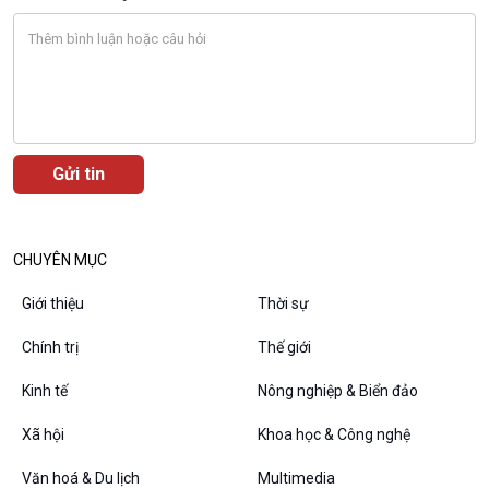
Podcast
Góc nhìn VOV1
Bình luận
10 phút Sự kiện - Luận bàn
Câu chuyện thời sự
Dòng chảy sự kiện
Đối thoại
Diễn đàn chủ nhật
Chuyện đêm
CHUYÊN MỤC
Giới thiệu
Thời sự
Chính trị
Thế giới
Kinh tế
Nông nghiệp & Biển đảo
Xã hội
Khoa học & Công nghệ
Văn hoá & Du lịch
Multimedia