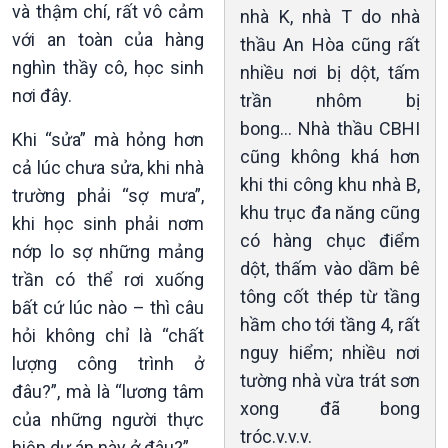
và thậm chí, rất vô cảm
nhà K, nhà T do nhà
với an toàn của hàng
thầu An Hòa cũng rất
nghìn thầy cô, học sinh
nhiều nơi bị dột, tấm
nơi đây.
trần nhôm bị
bong… Nhà thầu CBHI
Khi “sửa” mà hỏng hơn
cũng không khá hơn
cả lúc chưa sửa, khi nhà
khi thi công khu nhà B,
trường phải “sợ mưa”,
khu trục đa năng cũng
khi học sinh phải nơm
có hàng chục điểm
nớp lo sợ những mảng
dột, thấm vào dầm bê
trần có thể rơi xuống
tông cốt thép từ tầng
bất cứ lúc nào – thì câu
hầm cho tới tầng 4, rất
hỏi không chỉ là “chất
nguy hiểm; nhiều nơi
lượng công trình ở
tường nhà vừa trát sơn
VOV1 đặc biệt
đâu?”, mà là “lương tâm
xong đã bong
Thanh âm ký sự
của những người thực
tróc.v.v.v.
Chân dung cuộc sống
hiện dự án này ở đâu?”.