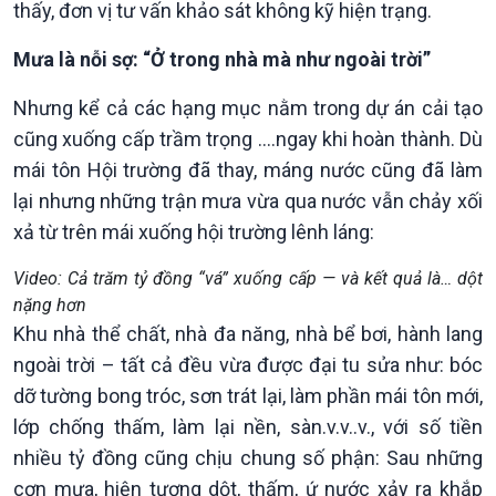
thấy, đơn vị tư vấn khảo sát không kỹ hiện trạng.
Mưa là nỗi sợ: “Ở trong nhà mà như ngoài trời”
Nhưng kể cả các hạng mục nằm trong dự án cải tạo
cũng xuống cấp trầm trọng ….ngay khi hoàn thành. Dù
mái tôn Hội trường đã thay, máng nước cũng đã làm
lại nhưng những trận mưa vừa qua nước vẫn chảy xối
xả từ trên mái xuống hội trường lênh láng:
Video: Cả trăm tỷ đồng “vá” xuống cấp — và kết quả là… dột
nặng hơn
Khu nhà thể chất, nhà đa năng, nhà bể bơi, hành lang
ngoài trời – tất cả đều vừa được đại tu sửa như: bóc
dỡ tường bong tróc, sơn trát lại, làm phần mái tôn mới,
lớp chống thấm, làm lại nền, sàn.v.v..v., với số tiền
nhiều tỷ đồng cũng chịu chung số phận: Sau những
cơn mưa, hiện tượng dột, thấm, ứ nước xảy ra khắp