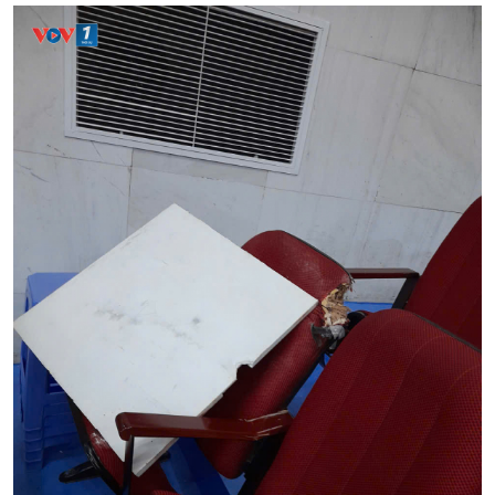
Chính trị
Thế giới
Tin Chính trị
Tin thế giới
Chính phủ với người dân
Vấn đề quốc tế
Quốc hội với cử tri
Hồ sơ sự kiện quốc tế
Xây dựng đảng
Thế giới & Việt Nam
Đảng trong cuộc sống
Biên cương - Một dải vững
Nhận diện sự thật
bền
Pháp luật và đời sống