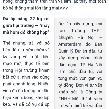
nóng, chống thấm trên trần và làm lại; thay mới toàn
bộ hệ thống mái tôn tầng mái.v.v.v.
Đá ốp nặng 22 kg rơi
Dự án xây dựng, cải
giữa hội trường — “may
tạo Trường THPT
Giới thiệu
Thời sự
mà hôm đó không họp”
chuyên Hà Nội –
Thời sự 6h
Thế nhưng, trái với số
Thời sự 12h
Amsterdam do Ban
Thời sự 18h
tiền đầu tư sửa chữa và
Quản lý Dự án đầu tư
Thời sự 21h30
kỳ vọng về một diện
xây dựng công trình
Bản tin
mạo mới, thực tế bên
dân dụng TP Hà Nội
Chuyên mục
trong Hội trường khiến
làm chủ đầu tư, với
Theo dòng Thời sự
bất cứ ai nhìn vào cũng
tổng mức vốn gần 95
phải chạnh lòng. Nhiều
tỷ đồng. Đơn vị tư vấn
viên đá ốp tường có dấu
khảo sát là Công ty
hiệu kênh, bong, khô lớp
TNHH Một thành viên
keo. Và đã có vụ đá ốp
Tư vấn thiết kế và đầu