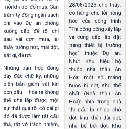
28/08/2025 cho thấy:
mỗi khi trời đổ mưa. Gần
có hàng chụ lỗi hỏng
trăm tỷ đồng ngân sách
hóc của công trình
chi vào Dự án chống
“Thi công công xây lắp
xuống cấp, để rồi chỉ
và cung cấp lắp đặt
sau vài cơn mưa, lại
trang thiết bị trường
thấy tường nứt, mái dột,
học” thuộc Dự án.
sắt gỉ, đá rơi.
Như: Khu hiệu bộ
Những bản hợp đồng
thuộc nhà thầu An
dày đặc chữ ký, những
Hòa: một số máng
biên bản giám sát kín
nước bị dột, Khu thể
con dấu – hóa ra không
chất (Nhà thầu An
thể che lấp được một
Hòa): phía trong nhà
sự thật quá rõ: có cái gì
thi đấu bị nhiều chỗ
đó đã được làm rất cẩu
dột, khu khán đài dột,
thả, rất vô trách nhiệm,
nhà bể bơi dột. Khu