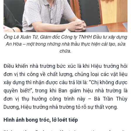
Ông Lê Xuân Tứ, Giám đốc Công ty TNHH Đầu tư xây dựng
An Hòa – một trong những nhà thầu thực hiện cải tạo, sửa
chữa.
Văn hoá & Du lịch
Multimedia
Điều khiến nhà trường bức xúc là khi Hiệu trưởng hỏi
Tin Văn hoá & Du lịch
Ảnh
đơn vị thi công về chất lượng, chủng loại các vật liệu
Chát với người nổi tiếng
Video
xây dựng thì nhận được câu trả lời là: “Chị không được
Câu chuyện Thể thao
Infographic
E-Magazine
quyền biết!”, trong khi Ban giám hiệu nhà trường là
đơn vị thụ hưởng công trình này – Bà Trần Thùy
Dương, Hiệu trưởng nhà trường tỏ rõ sự thất vọng.
Hình ảnh bong tróc, lở loét tiếp