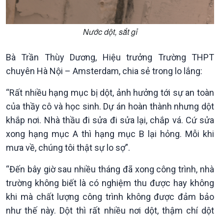
Nước dột, sắt gỉ
Xã hội
Khoa học & Công nghệ
Tin Đời sống & Xã hội
Tin Khoa học & Công nghệ
Bà Trần Thùy Dương, Hiệu trưởng Trường THPT
360 độ Sức khỏe
Kết nối công nghệ
chuyên Hà Nội – Amsterdam, chia sẻ trong lo lắng:
Chuyển đổi Xanh
Sống chung với biến đổi
Tài nguyên và Môi trường
khí hậu
“Rất nhiều hạng mục bị dột, ảnh hưởng tới sự an toàn
Chuyên gia của bạn
của thầy cô và học sinh. Dự án hoàn thành nhưng dột
Xã hội chuyển động
khắp nơi. Nhà thầu đi sửa đi sửa lại, chắp vá. Cứ sửa
Bước chân đến trường
xong hạng mục A thì hạng mục B lại hỏng. Mỗi khi
mưa về, chúng tôi thật sự lo sợ”.
“Đến bây giờ sau nhiều tháng đã xong công trình, nhà
trường không biết là có nghiệm thu được hay không
khi mà chất lượng công trình không được đảm bảo
như thế này. Dột thì rất nhiều nơi dột, thậm chí dột