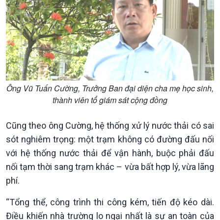
Ông Vũ Tuấn Cường, Trưởng Ban đại diện cha mẹ học sinh,
thành viên tổ giám sát cộng đồng
Cũng theo ông Cường, hệ thống xử lý nước thải có sai
Podcast
Góc nhìn VOV1
sót nghiêm trọng: một trạm không có đường đấu nối
Bình luận
với hệ thống nước thải để vận hành, buộc phải đấu
10 phút Sự kiện - Luận bàn
Câu chuyện thời sự
nối tạm thời sang trạm khác – vừa bất hợp lý, vừa lãng
Dòng chảy sự kiện
phí.
Đối thoại
Diễn đàn chủ nhật
“Tổng thể, công trình thi công kém, tiến độ kéo dài.
Chuyện đêm
Điều khiến nhà trường lo ngại nhất là sự an toàn của