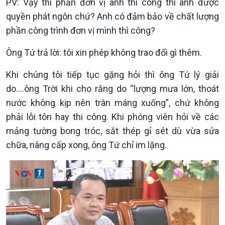
PV: Vậy thì phần đơn vị anh thi công thì anh được
quyền phát ngôn chứ? Anh có đảm bảo về chất lượng
phần công trình đơn vị mình thì công?
Ông Tứ trả lời: tôi xin phép không trao đổi gì thêm.
Khi chúng tôi tiếp tục gặng hỏi thì ông Tứ lý giải
do….ông Trời khi cho rằng do “lượng mưa lớn, thoát
nước không kịp nên tràn máng xuống”, chứ không
phải lỗi tôn hay thi công. Khi phóng viên hỏi về các
mảng tường bong tróc, sắt thép gỉ sét dù vừa sửa
chữa, nâng cấp xong, ông Tứ chỉ im lặng.