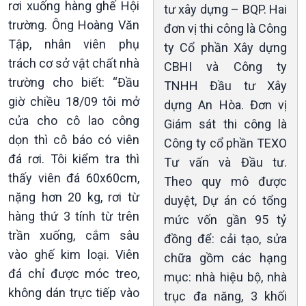
rơi xuống hàng ghế Hội
tư xây dựng – BQP. Hai
trường. Ông Hoàng Văn
đơn vị thi công là Công
Tập, nhân viên phụ
ty Cổ phần Xây dựng
trách cơ sở vật chất nhà
CBHI và Công ty
trường cho biết: “Đầu
TNHH Đầu tư Xây
giờ chiều 18/09 tôi mở
dựng An Hòa. Đơn vị
cửa cho cô lao công
Giám sát thi công là
dọn thì cô báo có viên
Công ty cổ phần TEXO
đá rơi. Tôi kiểm tra thì
Tư vấn và Đầu tư.
thấy viên đá 60x60cm,
Theo quy mô được
nặng hơn 20 kg, rơi từ
duyệt, Dự án có tổng
hàng thứ 3 tính từ trên
mức vốn gần 95 tỷ
trần xuống, cắm sâu
đồng để: cải tạo, sửa
vào ghế kim loại. Viên
chữa gồm các hạng
đá chỉ được móc treo,
mục: nhà hiệu bộ, nhà
không dán trực tiếp vào
trục đa năng, 3 khối