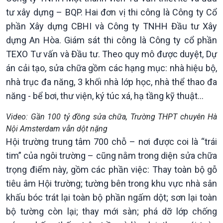
tư xây dựng – BQP. Hai đơn vị thi công là Công ty Cổ
phần Xây dựng CBHI và Công ty TNHH Đầu tư Xây
dựng An Hòa. Giám sát thi công là Công ty cổ phần
TEXO Tư vấn và Đầu tư. Theo quy mô được duyệt, Dự
án cải tạo, sửa chữa gồm các hạng mục: nhà hiệu bộ,
nhà trục đa năng, 3 khối nhà lớp học, nhà thể thao đa
năng - bể bơi, thư viện, ký túc xá, hạ tầng kỹ thuật...
Video: Gần 100 tỷ đồng sửa chữa, Trường THPT chuyên Hà
Nội Amsterdam vẫn dột nặng
Hội trường trung tâm 700 chỗ – nơi được coi là “trái
tim” của ngôi trường – cũng nằm trong diện sửa chữa
trọng điểm này, gồm các phần việc: Thay toàn bộ gỗ
tiêu âm Hội trường; tường bên trong khu vực nhà sân
khấu bóc trát lại toàn bộ phần ngấm dột; sơn lại toàn
bộ tường còn lại; thay mới sàn; phá dỡ lớp chống