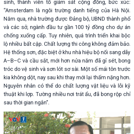
sinh, thành viên tổ giám sát cộng đồng, bức xúc:
“Amsterdam là ngôi trường danh tiếng của Hà Nội.
Năm qua, nhà trường được Đảng bộ, UBND thành phố
và các sở, ngành đầu tư gần 100 tỷ đồng cho dự án
chống xuống cấp. Tuy nhiên, quá trình triển khai bộc
lộ nhiều bất cập. Chất lượng thi công không đảm bảo.
Hệ thống sơn, đặc biệt ở khu nhà hiệu bộ nối sang dãy
A–B–C và cầu sắt, mới hơn nửa năm đã gỉ sét, bong
tróc do vệ sinh và sơn lót sơ sài. Một số mái tôn trước
kia không dột, nay sau khi thay mới lại thấm nặng hơn.
Nguyên nhân có thể do chất lượng vật liệu và lỗi kỹ
thuật khi lợp. Tường nhiều nơi trát ẩu, đã bong rộp chỉ
sau thời gian ngắn”.