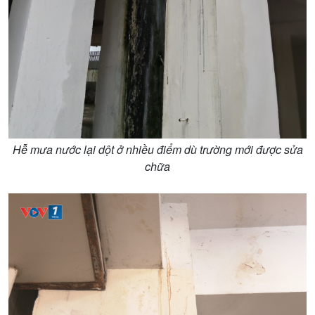
Dòng chảy Kinh tế
Mùa vàng
Sức sống hàng Việt
Biển đảo Việt Nam
Khởi nghiệp
Tâm tình biên giới và hải
Tuyên chiến với gian lận
đảo
thương mại
Tìm hiểu biển, đảo Việt
Nam
Hễ mưa nước lại dột ở nhiều điểm dù trường mới được sửa
chữa