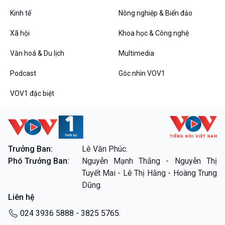
Tin Đời sống & Xã hội
Tin Khoa học & Công nghệ
360 độ Sức khỏe
Kết nối công nghệ
Kinh tế
Nông nghiệp & Biển đảo
Chuyển đổi Xanh
Sống chung với biến đổi
Xã hội
Khoa học & Công nghệ
Tài nguyên và Môi trường
khí hậu
Chuyên gia của bạn
Văn hoá & Du lịch
Multimedia
Xã hội chuyển động
Bước chân đến trường
Podcast
Góc nhìn VOV1
Văn hoá & Du lịch
Multimedia
VOV1 đặc biệt
Tin Văn hoá & Du lịch
Ảnh
Chát với người nổi tiếng
Video
Câu chuyện Thể thao
Infographic
E-Magazine
Trưởng Ban:
Lê Văn Phúc.
Phó Trưởng Ban:
Nguyễn Mạnh Thắng - Nguyễn Thị
Podcast
Góc nhìn VOV1
Tuyết Mai - Lê Thị Hằng - Hoàng Trung
Bình luận
Dũng.
10 phút Sự kiện - Luận bàn
Liên hệ
Câu chuyện thời sự
Dòng chảy sự kiện
024 3936 5888 - 3825 5765.
Đối thoại