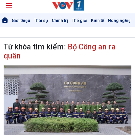
Giới thiệu
Thời sự
Chính trị
Thế giới
Kinh tế
Nông nghiệp 
Từ khóa tìm kiếm:
Bộ Công an ra
quân
Giới thiệu
Thời sự
Thời sự 6h
Thời sự 12h
Thời sự 18h
Thời sự 21h30
Bản tin
Chuyên mục
Theo dòng Thời sự
Chính trị
Thế giới