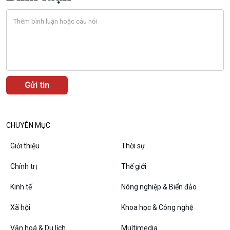
Bước chân đến trường
Văn hoá & Du lịch
Multimedia
Tin Văn hoá & Du lịch
Ảnh
Chát với người nổi tiếng
Video
Câu chuyện Thể thao
Infographic
E-Magazine
CHUYÊN MỤC
Giới thiệu
Thời sự
Chính trị
Thế giới
Podcast
Góc nhìn VOV1
Kinh tế
Nông nghiệp & Biển đảo
Bình luận
10 phút Sự kiện - Luận bàn
Xã hội
Khoa học & Công nghệ
Câu chuyện thời sự
Văn hoá & Du lịch
Multimedia
Dòng chảy sự kiện