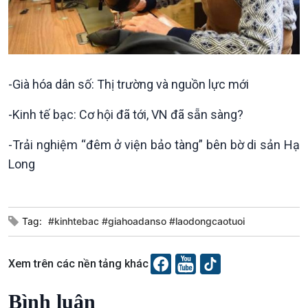
Tin Kinh tế
Tin Nông nghiệp & Biển
Trước giờ mở cửa
đảo
Dòng chảy Kinh tế
Mùa vàng
Sức sống hàng Việt
Biển đảo Việt Nam
Khởi nghiệp
Tâm tình biên giới và hải
-Già hóa dân số: Thị trường và nguồn lực mới
Tuyên chiến với gian lận
đảo
thương mại
Tìm hiểu biển, đảo Việt
-Kinh tế bạc: Cơ hội đã tới, VN đã sẵn sàng?
Nam
-Trải nghiệm “đêm ở viện bảo tàng” bên bờ di sản Hạ
Long
Xã hội
Khoa học & Công nghệ
Tin Đời sống & Xã hội
Tin Khoa học & Công nghệ
Tag:
#kinhtebac #giahoadanso #laodongcaotuoi
360 độ Sức khỏe
Kết nối công nghệ
Chuyển đổi Xanh
Sống chung với biến đổi
Xem trên các nền tảng khác
Tài nguyên và Môi trường
khí hậu
Chuyên gia của bạn
Bình luận
Xã hội chuyển động