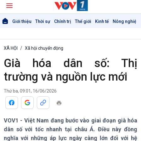
Giới thiệu
Thời sự
Chính trị
Thế giới
Kinh tế
Nông nghiệp 
XÃ HỘI
Xã hội chuyển động
Già hóa dân số: Thị
trường và nguồn lực mới
Giới thiệu
Thời sự
Thứ ba, 09:01, 16/06/2026
Thời sự 6h
Thời sự 12h
Thời sự 18h
VOV1 - Việt Nam đang bước vào giai đoạn già hóa
Thời sự 21h30
dân số với tốc nhanh tại châu Á. Điều này đồng
Bản tin
nghĩa với những áp lực ngày càng lớn đối với hệ
Chuyên mục