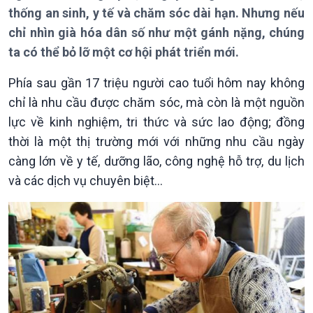
Theo dòng Thời sự
thống an sinh, y tế và chăm sóc dài hạn. Nhưng nếu
chỉ nhìn già hóa dân số như một gánh nặng, chúng
ta có thể bỏ lỡ một cơ hội phát triển mới.
Phía sau gần 17 triệu người cao tuổi hôm nay không
Chính trị
Thế giới
chỉ là nhu cầu được chăm sóc, mà còn là một nguồn
Tin Chính trị
Tin thế giới
lực về kinh nghiệm, tri thức và sức lao động; đồng
Chính phủ với người dân
Vấn đề quốc tế
thời là một thị trường mới với những nhu cầu ngày
Quốc hội với cử tri
Hồ sơ sự kiện quốc tế
càng lớn về y tế, dưỡng lão, công nghệ hỗ trợ, du lịch
Xây dựng đảng
Thế giới & Việt Nam
Đảng trong cuộc sống
Biên cương - Một dải vững
và các dịch vụ chuyên biệt…
Nhận diện sự thật
bền
Pháp luật và đời sống
Kinh tế
Nông nghiệp & Biển đảo