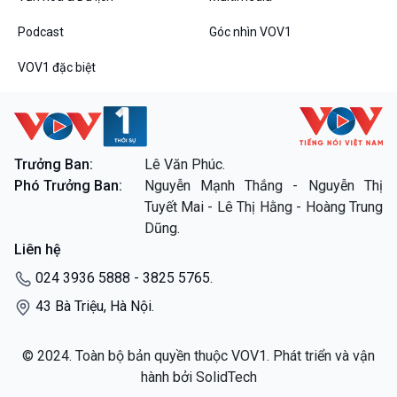
Đối thoại
Podcast
Góc nhìn VOV1
Diễn đàn chủ nhật
Chuyện đêm
VOV1 đặc biệt
Trưởng Ban:
Lê Văn Phúc.
VOV1 đặc biệt
Phó Trưởng Ban:
Nguyễn Mạnh Thắng - Nguyễn Thị
Thanh âm ký sự
Tuyết Mai - Lê Thị Hằng - Hoàng Trung
Chân dung cuộc sống
Dũng.
Các chương trình đặc biệt
Liên hệ
024 3936 5888 - 3825 5765.
43 Bà Triệu, Hà Nội.
© 2024. Toàn bộ bản quyền thuộc VOV1. Phát triển và vận
hành bởi SolidTech