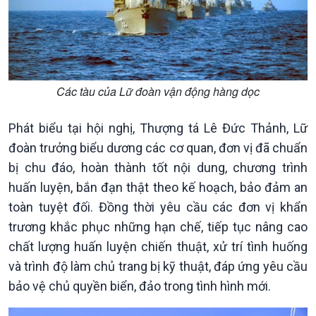
Chính phủ với người dân
Vấn đề quốc tế
Quốc hội với cử tri
Hồ sơ sự kiện quốc tế
Xây dựng đảng
Thế giới & Việt Nam
Đảng trong cuộc sống
Biên cương - Một dải vững
Nhận diện sự thật
bền
Các tàu của Lữ đoàn vận động hàng dọc
Pháp luật và đời sống
Phát biểu tại hội nghị, Thượng tá Lê Đức Thảnh, Lữ
đoàn trưởng biểu dương các cơ quan, đơn vị đã chuẩn
bị chu đáo, hoàn thành tốt nội dung, chương trình
huấn luyện, bắn đạn thật theo kế hoạch, bảo đảm an
toàn tuyệt đối. Đồng thời yêu cầu các đơn vị khẩn
trương khắc phục những hạn chế, tiếp tục nâng cao
chất lượng huấn luyện chiến thuật, xử trí tình huống
và trình độ làm chủ trang bị kỹ thuật, đáp ứng yêu cầu
Kinh tế
Nông nghiệp & Biển đảo
bảo vệ chủ quyền biển, đảo trong tình hình mới.
Tin Kinh tế
Tin Nông nghiệp & Biển