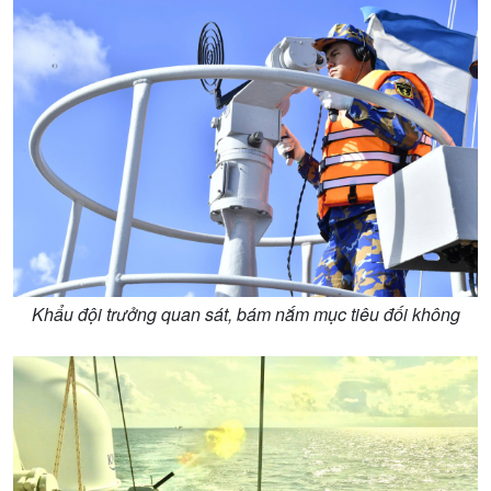
Trước giờ mở cửa
đảo
Dòng chảy Kinh tế
Mùa vàng
Sức sống hàng Việt
Biển đảo Việt Nam
Khởi nghiệp
Tâm tình biên giới và hải
Tuyên chiến với gian lận
đảo
thương mại
Tìm hiểu biển, đảo Việt
Nam
Khẩu đội trưởng quan sát, bám nắm mục tiêu đối không
Xã hội
Khoa học & Công nghệ
Tin Đời sống & Xã hội
Tin Khoa học & Công nghệ