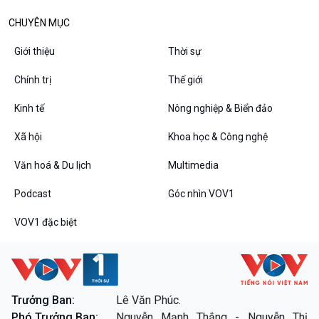
Diễn đàn chủ nhật
Chuyện đêm
CHUYÊN MỤC
Giới thiệu
Thời sự
Chính trị
Thế giới
Kinh tế
Nông nghiệp & Biển đảo
Xã hội
Khoa học & Công nghệ
Văn hoá & Du lịch
Multimedia
Podcast
Góc nhìn VOV1
VOV1 đặc biệt
Thanh âm ký sự
VOV1 đặc biệt
Chân dung cuộc sống
Các chương trình đặc biệt
Trưởng Ban:
Lê Văn Phúc.
Phó Trưởng Ban:
Nguyễn Mạnh Thắng - Nguyễn Thị