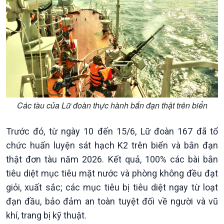
360 độ Sức khỏe
Kết nối công nghệ
Chuyển đổi Xanh
Sống chung với biến đổi
Tài nguyên và Môi trường
khí hậu
Chuyên gia của bạn
Xã hội chuyển động
Bước chân đến trường
Các tàu của Lữ đoàn thực hành bắn đạn thật trên biển
Trước đó, từ ngày 10 đến 15/6, Lữ đoàn 167 đã tổ
chức huấn luyện sát hạch K2 trên biển và bắn đạn
thật đơn tàu năm 2026. Kết quả, 100% các bài bắn
tiêu diệt mục tiêu mặt nước và phòng không đều đạt
giỏi, xuất sắc; các mục tiêu bị tiêu diệt ngay từ loạt
Văn hoá & Du lịch
Multimedia
đạn đầu, bảo đảm an toàn tuyệt đối về người và vũ
Tin Văn hoá & Du lịch
Ảnh
khí, trang bị kỹ thuật.
Chát với người nổi tiếng
Video