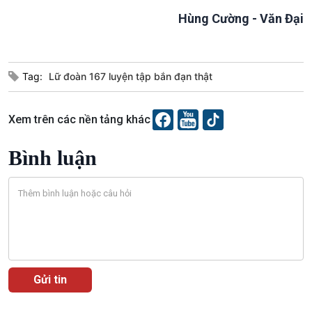
Câu chuyện Thể thao
Infographic
Hùng Cường - Văn Đại
E-Magazine
Tag:
Lữ đoàn 167 luyện tập bắn đạn thật
Xem trên các nền tảng khác
Bình luận
Podcast
Góc nhìn VOV1
Bình luận
10 phút Sự kiện - Luận bàn
Câu chuyện thời sự
Dòng chảy sự kiện
Đối thoại