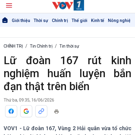
Giới thiệu
Thời sự
Chính trị
Thế giới
Kinh tế
Nông nghiệp 
CHÍNH TRỊ
Tin Chính trị
Tin thời sự
Lữ đoàn 167 rút kinh
nghiệm huấn luyện bắn
đạn thật trên biển
Thứ ba, 09:35, 16/06/2026
VOV1 - Lữ đoàn 167, Vùng 2 Hải quân vừa tổ chức
Giới thiệu
Thời sự