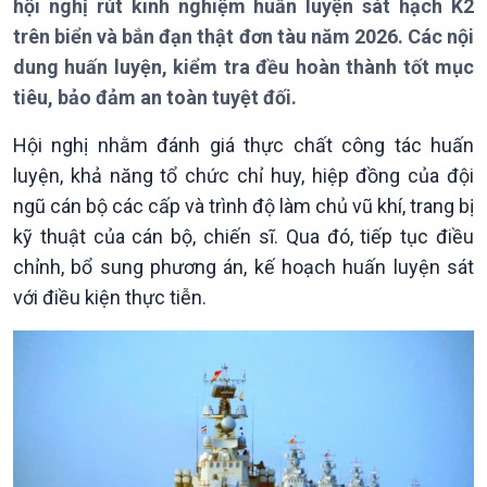
hội nghị rút kinh nghiệm huấn luyện sát hạch K2
Thời sự 6h
trên biển và bắn đạn thật đơn tàu năm 2026. Các nội
Thời sự 12h
Thời sự 18h
dung huấn luyện, kiểm tra đều hoàn thành tốt mục
Thời sự 21h30
tiêu, bảo đảm an toàn tuyệt đối.
Bản tin
Chuyên mục
Hội nghị nhằm đánh giá thực chất công tác huấn
Theo dòng Thời sự
luyện, khả năng tổ chức chỉ huy, hiệp đồng của đội
ngũ cán bộ các cấp và trình độ làm chủ vũ khí, trang bị
kỹ thuật của cán bộ, chiến sĩ. Qua đó, tiếp tục điều
chỉnh, bổ sung phương án, kế hoạch huấn luyện sát
với điều kiện thực tiễn.
Chính trị
Thế giới
Tin Chính trị
Tin thế giới