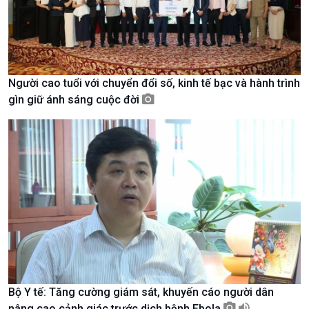
Người cao tuổi với chuyển đổi số, kinh tế bạc và hành trình
gìn giữ ánh sáng cuộc đời
Chính trị
Thế giới
Tin Chính trị
Tin thế giới
Chính phủ với người dân
Vấn đề quốc tế
Quốc hội với cử tri
Hồ sơ sự kiện quốc tế
Xây dựng đảng
Thế giới & Việt Nam
Đảng trong cuộc sống
Biên cương - Một dải vững
Nhận diện sự thật
bền
Pháp luật và đời sống
Bộ Y tế: Tăng cường giám sát, khuyến cáo người dân
nâng cao cảnh giác trước dịch bệnh Ebola