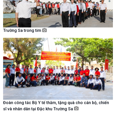
Chát với người nổi tiếng
Video
Câu chuyện Thể thao
Infographic
E-Magazine
Trường Sa trong tim
Đoàn công tác Bộ Y tế thăm, tặng quà cho cán bộ, chiến
Podcast
Góc nhìn VOV1
sĩ và nhân dân tại Đặc khu Trường Sa
Bình luận