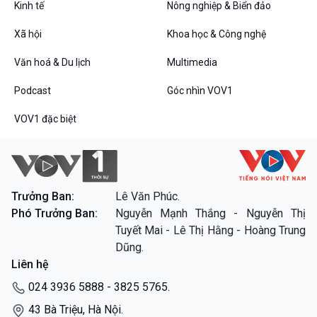
Kinh tế
Nông nghiệp & Biển đảo
VOV1 đặc biệt
Xã hội
Khoa học & Công nghệ
Thanh âm ký sự
Văn hoá & Du lịch
Multimedia
Chân dung cuộc sống
Các chương trình đặc biệt
Podcast
Góc nhìn VOV1
VOV1 đặc biệt
Trưởng Ban:
Lê Văn Phúc.
Phó Trưởng Ban:
Nguyễn Mạnh Thắng - Nguyễn Thị
Tuyết Mai - Lê Thị Hằng - Hoàng Trung
Dũng.
Liên hệ
024 3936 5888 - 3825 5765.
43 Bà Triệu, Hà Nội.