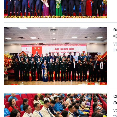
Đạ
VO
th
C
đ
VO
th