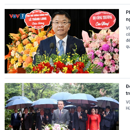
P
n
VO
c
đế
qu
Đ
tr
VO
Hù