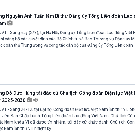
Chát với người nổi tiếng
Video
Câu chuyện Thể thao
Infographic
ng Nguyễn Anh Tuấn làm Bí thư Đảng ủy Tổng Liên đoàn Lao 
E-Magazine
am
V1 - Sáng nay (2/3), tại Hà Nội, Đảng ủy Tổng Liên đoàn Lao động Việt
hị công bố các quyết định của Bộ Chính trị và Ban Thường vụ Đảng ủy M
c đoàn thể Trung ương về công tác cán bộ của Đảng ủy Tổng Liên đoàn.
ng Đỗ Đức Hùng tái đắc cử Chủ tịch Công đoàn Điện lực Việ
ỳ 2025-2030
V1 - Sáng 24/12, tại Đại hội Công đoàn Điện lực Việt Nam lần thứ VII, ô
 viên Ban Chấp hành Tổng Liên đoàn Lao động Việt Nam, Chủ tịch Côn
ệt Nam khóa VI đã được tín nhiệm, tái đắc cử chức danh Chủ tịch Côn
ệt Nam lần thứ VII, nhiệm kỳ