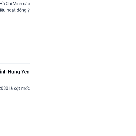
11h30-11h35
 Hồ Chí Minh các
Bản tin kinh tế
hiều hoạt động ý
11h35-11h50
Pháp luật và đời sống
11h50-11h59
Quảng cáo
11h59-12h00
Nhạc top-Báo giờ
12h00-12h57
Thời sự trưa (trực tiếp)
12h57-13h00
tỉnh Hưng Yên
Quảng cáo
13h00-13h05
Bản tin nông nghiệp
-2030 là cột mốc
13h05-13h20
Mùa vàng (phát lại)
13h20-13h25
Quảng cáo
13h25-13h40
Dàng chảy kinh tế (phát lại)
13h40-13h45
Quảng cáo