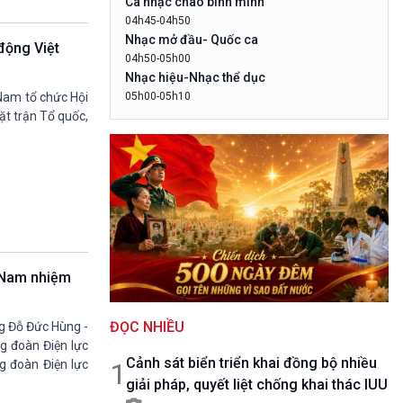
Ca nhạc chào bình minh
10 phút Sự kiện - Luận bàn
04h45-04h50
Câu chuyện thời sự
Nhạc mở đầu- Quốc ca
động Việt
Dòng chảy sự kiện
04h50-05h00
Đối thoại
Nhạc hiệu-Nhạc thể dục
Diễn đàn chủ nhật
05h00-05h10
 Nam tổ chức Hội
LogoVOV1- Rao sóng-Bài hát chào bình
Chuyện đêm
ặt trận Tổ quốc,
minh
05h10-05h20
Bản tin đầu ngày-Thời tiết
05h20-05h50
Mùa vàng
05h50-05h59
Quảng cáo
05h59-06h00
t Nam nhiệm
Báo giờ
06h00-06h28
ĐỌC NHIỀU
Thời sự sáng (trực tiếp)
ng Đỗ Đức Hùng -
g đoàn Điện lực
06h28-06h30
Cảnh sát biển triển khai đồng bộ nhiều
Quảng cáo
1
g đoàn Điện lực
giải pháp, quyết liệt chống khai thác IUU
06h30-07h00
Quân đội nhân dân