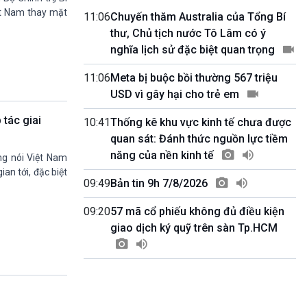
Quốc hội với cử tri
ệt Nam thay mặt
11:06
Chuyến thăm Australia của Tổng Bí
09h55-10h00
thư, Chủ tịch nước Tô Lâm có ý
Quảng cáo
nghĩa lịch sử đặc biệt quan trọng
10h00-10h05
Bản tin thời sự
11:06
Meta bị buộc bồi thường 567 triệu
10h05-10h10
USD vì gây hại cho trẻ em
Quảng cáo
10h10-10h25
 tác giai
10:41
Thống kê khu vực kinh tế chưa được
Dân tộc và phát triển
quan sát: Đánh thức nguồn lực tiềm
10h25-10h30
Quảng cáo
năng của nền kinh tế
ng nói Việt Nam
10h30-11h00
an tới, đặc biệt
Vì an ninh Tổ quốc
09:49
Bản tin 9h 7/8/2026
11h00-11h05
Bản tin thể thao
09:20
57 mã cổ phiếu không đủ điều kiện
11h05-11h10
giao dịch ký quỹ trên sàn Tp.HCM
Quảng cáo
11h10-11h25
Xã hội chuyển động
11h25-11h30
Chương trình đệm