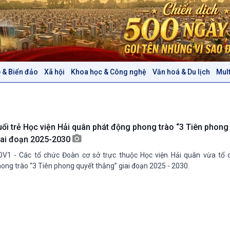
 & Biển đảo
Xã hội
Khoa học & Công nghệ
Văn hoá & Du lịch
Mul
Chính trị
Thế giới
Tin Chính trị
Tin thế giới
Chính phủ với người dân
Vấn đề quốc tế
Quốc hội với cử tri
Hồ sơ sự kiện quốc tế
uổi trẻ Học viện Hải quân phát động phong trào “3 Tiên phong
Xây dựng đảng
Thế giới & Việt Nam
iai đoạn 2025-2030
Đảng trong cuộc sống
Biên cương - Một dải vững
V1 - Các tổ chức Đoàn cơ sở trực thuộc Học viện Hải quân vừa tổ 
Nhận diện sự thật
bền
ong trào “3 Tiên phong quyết thắng” giai đoạn 2025 - 2030.
Pháp luật và đời sống
Văn hoá & Du lịch
Multimedia
Tin Văn hoá & Du lịch
Ảnh