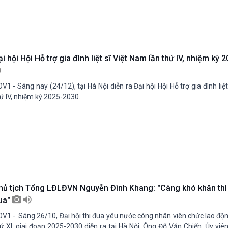
i hội Hội Hỗ trợ gia đình liệt sĩ Việt Nam lần thứ IV, nhiệm kỳ
V1 - Sáng nay (24/12), tại Hà Nội diễn ra Đại hội Hội Hỗ trợ gia đình liệ
ứ IV, nhiệm kỳ 2025-2030.
hủ tịch Tổng LĐLĐVN Nguyễn Đình Khang: "Càng khó khăn thì 
ua"
V1 - Sáng 26/10, Đại hội thi đua yêu nước công nhân viên chức lao độ
ứ XI, giai đoạn 2025-2030 diễn ra tại Hà Nội. Ông Đỗ Văn Chiến, Ủy viên 