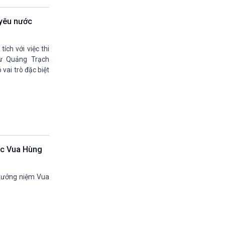
13h45-14h00
Sống chung với biến đổi khí hậu (phát lại)
 yêu nước
14h00-14h05
Bản tin thời sự (VH-XH quốc tế)
ích với việc thi
14h05-14h35
ừ Quảng Trạch
Chân dung cuộc sống
vai trò đặc biệt
14h35-14h50
Pháp Luật và Đời sống (Phát lại)
14h50-15h00
Hồ sơ sự kiện quốc tế (phát lại)
15h00-15h15
Bản tin Thời sự
15h15-15h20
Quảng cáo
ác Vua Hùng
15h20-15h50
Chuyên gia của bạn
 tưởng niệm Vua
15h50-15h55
Chương trình đệm
15h55-16h00
Quảng cáo
16h00-17h00