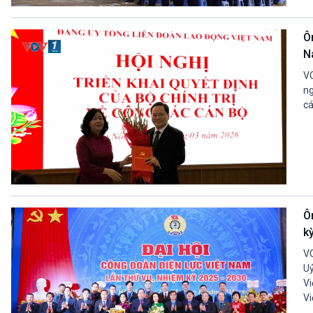
360 độ Sức khỏe
Kết nối công nghệ
Chuyển đổi Xanh
Sống chung với biến đổi
Ô
Tài nguyên và Môi trường
khí hậu
N
Chuyên gia của bạn
Xã hội chuyển động
VO
Bước chân đến trường
ng
cá
VOV1 đặc biệt
Thanh âm ký sự
Chân dung cuộc sống
Các chương trình đặc biệt
Ô
k
VO
Uỷ
Vi
Vi