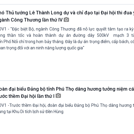
hó Thủ tướng Lê Thành Long dự và chỉ đạo tại Đại hội thi đua
gành Công Thương lần thứ IV
V1 - "Đặc biệt Bộ, ngành Công Thương đã nỗ lực quyết tâm tạo ra kỳ t
ông thần tốc và hoàn thành dự án đường dây 500kV mạch 3 t
n Phố Nối chỉ trong hơn bảy tháng. Đây là dự án trọng điểm, cấp bách, có 
an trọng đối với an ninh năng lượng quốc gia"
oàn đại biểu Đảng bộ tỉnh Phú Thọ dâng hương tưởng niệm c
ước thềm Đại hội lần thứ I
V1 -Trước thềm Đại hội, đoàn đại biểu Đảng bộ Phú Thọ dâng hương
ng tại Khu Di tích lịch sử Đền Hùng.