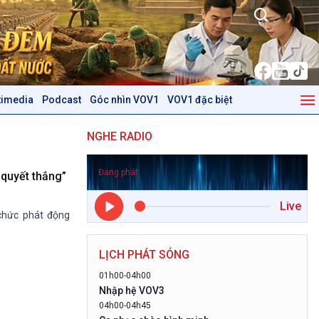
timedia
Podcast
Góc nhìn VOV1
VOV1 đặc biệt
Kinh tế
Nông nghiệp & Biển đảo
NGHE RADIO
Tin Kinh tế
Tin Nông nghiệp & Biển
Trước giờ mở cửa
đảo
Đang phát
Dòng chảy Kinh tế
Mùa vàng
 quyết thắng”
Sức sống hàng Việt
Biển đảo Việt Nam
Live
Khởi nghiệp
Tâm tình biên giới và hải
chức phát động
Tuyên chiến với gian lận
đảo
thương mại
Tìm hiểu biển, đảo Việt
LỊCH PHÁT SÓNG
Nam
01h00-04h00
Podcast
Góc nhìn VOV1
Nhập hệ VOV3
04h00-04h45
Bình luận