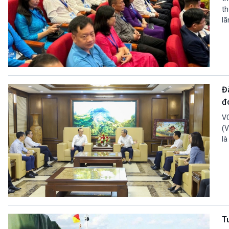
th
lã
Đà
đ
VO
(V
là
T