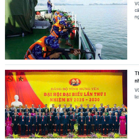
VO
cấ
ng
T
n
VO
lị