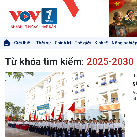
Giới thiệu
Thời sự
Chính trị
Thế giới
Kinh tế
Nông nghiệp
Giới thiệu
Thời sự
Từ khóa tìm kiếm:
2025-2030
Thời sự 6h
Thời sự 12h
Thời sự 18h
T
Thời sự 21h30
g
Bản tin
VO
Chuyên mục
ph
Theo dòng Thời sự
Xã hội
Khoa học & Công nghệ
Tin Đời sống & Xã hội
Tin Khoa học & Công nghệ