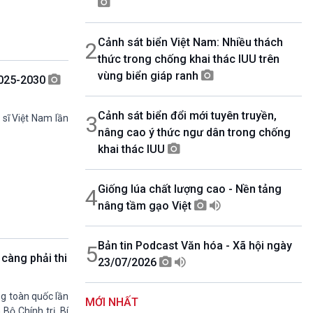
07h00-08h30
Theo dòng thời sự
Cảnh sát biển Việt Nam: Nhiều thách
2
08h30-08h35
Bản tin VH-XH
thức trong chống khai thác IUU trên
08h35-08h40
vùng biển giáp ranh
 2025-2030
Quảng cáo
08h40-08h50
Cảnh sát biển đổi mới tuyên truyền,
10 phút Sự kiện luận bàn
3
t sĩ Việt Nam lần
nâng cao ý thức ngư dân trong chống
08h50-08h55
Quảng cáo
khai thác IUU
08h55-09h00
Chương trình đệm
Giống lúa chất lượng cao - Nền tảng
4
09h00-09h15
Bản tin thời sự
nâng tầm gạo Việt
09h15-09h30
Dòng chảy kinh tế
Bản tin Podcast Văn hóa - Xã hội ngày
5
09h30-09h35
càng phải thi
23/07/2026
Bản tin Pháp luật
09h35-09h40
Quảng cáo
ng toàn quốc lần
MỚI NHẤT
09h40-09h55
Bộ Chính trị, Bí