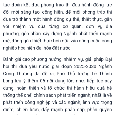
tục đoàn kết đưa phong trào thi đua hành động lực
đổi mới sáng tạo, cống hiến, để mỗi phong trào thi
đua trở thành một hành động cụ thể, thiết thực, gắn
với nhiệm vụ của từng cơ quan, đơn vị, địa
phương, góp phần xây dựng Ngành phát triển mạnh
mẽ, đóng góp thiết thực hơn nữa vào công cuộc công
nghiệp hóa hiện đại hóa đất nước.
Kinh tế
Nông nghiệp & Biển đảo
Đánh giá cao phương hướng, nhiệm vụ, giải pháp Đại
hội thi đua yêu nước giai đoạn 2025-2030 Ngành
Tin Kinh tế
Tin Nông nghiệp & Biển
Trước giờ mở cửa
đảo
Công Thương đã đề ra, Phó Thủ tướng Lê Thành
Dòng chảy Kinh tế
Mùa vàng
Long lưu ý thêm 06 nội dung lớn, như: tiếp tục xây
Sức sống hàng Việt
Biển đảo Việt Nam
dựng, hoàn thiện và tổ chức thi hành hiệu quả hệ
Khởi nghiệp
Tâm tình biên giới và hải
thống thể chế, chính sách phát triển ngành, nhất là về
Tuyên chiến với gian lận
đảo
phát triển công nghiệp và các ngành, lĩnh vực trọng
thương mại
Tìm hiểu biển, đảo Việt
điểm, chiến lược, đẩy mạnh phân cấp, phân quyền
Nam