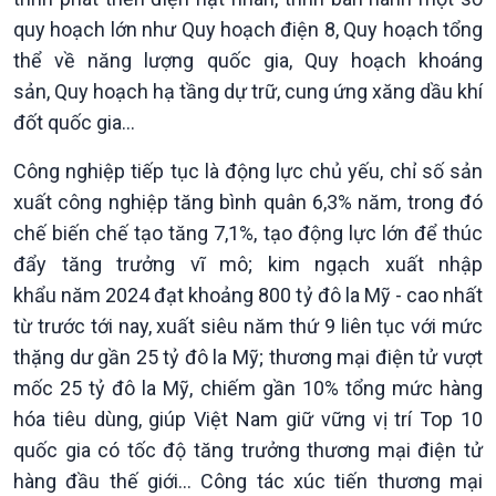
quy hoạch lớn như Quy hoạch điện 8, Quy hoạch tổng
thể về năng lượng quốc gia, Quy hoạch khoáng
sản, Quy hoạch hạ tầng dự trữ, cung ứng xăng dầu khí
đốt quốc gia…
Công nghiệp tiếp tục là động lực chủ yếu, chỉ số sản
xuất công nghiệp tăng bình quân 6,3% năm, trong đó
chế biến chế tạo tăng 7,1%, tạo động lực lớn để thúc
đẩy tăng trưởng vĩ mô; kim ngạch xuất nhập
khẩu năm 2024 đạt khoảng 800 tỷ đô la Mỹ - cao nhất
từ trước tới nay, xuất siêu năm thứ 9 liên tục với mức
Chính trị
Thế giới
thặng dư gần 25 tỷ đô la Mỹ; thương mại điện tử vượt
Tin Chính trị
Tin thế giới
mốc 25 tỷ đô la Mỹ, chiếm gần 10% tổng mức hàng
Chính phủ với người dân
Vấn đề quốc tế
hóa tiêu dùng, giúp Việt Nam giữ vững vị trí Top 10
Quốc hội với cử tri
Hồ sơ sự kiện quốc tế
Xây dựng đảng
Thế giới & Việt Nam
quốc gia có tốc độ tăng trưởng thương mại điện tử
Đảng trong cuộc sống
Biên cương - Một dải vững
hàng đầu thế giới… Công tác xúc tiến thương mại