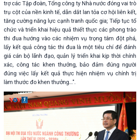
trợ các Tập đoàn, Tổng công ty Nhà nước đóng vai trò
trụ cột của nền kinh tế, dẫn dắt lan tỏa cơ hội liên kết,
tăng cường năng lực cạnh tranh quốc gia; Tiếp tục tổ
chức và triển khai hiệu quả thiết thực các phong trào
thi đua hướng vào các nhiệm vụ trọng tâm đột phá,
lấy kết quả công tác thi đua là một tiêu chí để đánh
giá cán bộ lãnh đạo, quản lý triển khai kịp thời chính
Xã hội
Khoa học & Công nghệ
xác, công tác khen thưởng, bảo đảm đúng người
Tin Đời sống & Xã hội
Tin Khoa học & Công nghệ
360 độ Sức khỏe
Kết nối công nghệ
đúng việc lấy kết quả thực hiện nhiệm vụ chính trị
Chuyển đổi Xanh
Sống chung với biến đổi
làm thước đo khen thưởng...".
Tài nguyên và Môi trường
khí hậu
Chuyên gia của bạn
Xã hội chuyển động
Bước chân đến trường