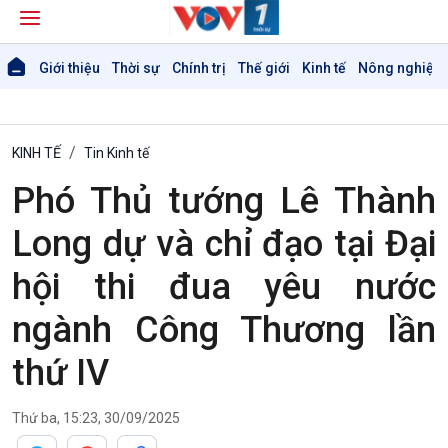
Giới thiệu
Thời sự
Chính trị
Thế giới
Kinh tế
Nông nghiệp 
KINH TẾ
Tin Kinh tế
Phó Thủ tướng Lê Thành
Long dự và chỉ đạo tại Đại
hội thi đua yêu nước
ngành Công Thương lần
thứ IV
Thứ ba, 15:23, 30/09/2025