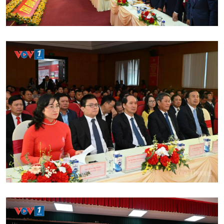
10 phút Sự kiện - Luận bàn
Câu chuyện thời sự
Dòng chảy sự kiện
Đối thoại
Diễn đàn chủ nhật
Chuyện đêm