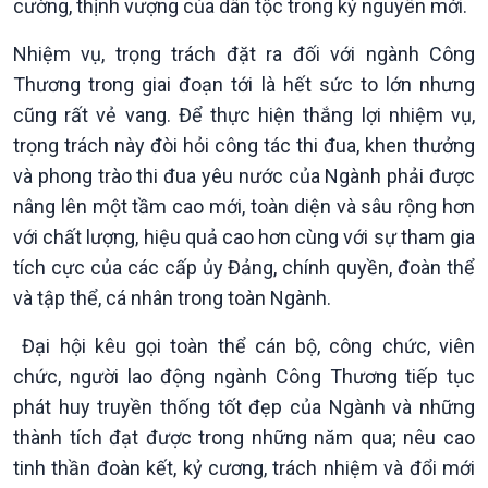
cường, thịnh vượng của dân tộc trong kỷ nguyên mới.
Nhiệm vụ, trọng trách đặt ra đối với ngành Công
Thương trong giai đoạn tới là hết sức to lớn nhưng
cũng rất vẻ vang. Để thực hiện thắng lợi nhiệm vụ,
Văn hoá & Du lịch
Multimedia
trọng trách này đòi hỏi công tác thi đua, khen thưởng
Tin Văn hoá & Du lịch
Ảnh
Chát với người nổi tiếng
Video
và phong trào thi đua yêu nước của Ngành phải được
Câu chuyện Thể thao
Infographic
nâng lên một tầm cao mới, toàn diện và sâu rộng hơn
E-Magazine
với chất lượng, hiệu quả cao hơn cùng với sự tham gia
tích cực của các cấp ủy Đảng, chính quyền, đoàn thể
và tập thể, cá nhân trong toàn Ngành.
Đại hội kêu gọi toàn thể cán bộ, công chức, viên
chức, người lao động ngành Công Thương tiếp tục
phát huy truyền thống tốt đẹp của Ngành và những
thành tích đạt được trong những năm qua; nêu cao
tinh thần đoàn kết, kỷ cương, trách nhiệm và đổi mới