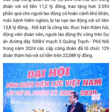
đoàn với số tiền 11,2 tỷ đồng, trao tặng hơn 3.593
phần quà cho người lao động có hoàn cảnh khó khăn,
mắc bệnh hiểm nghèo, bị tai nạn lao động với số tiền
13,8 tỷ đồng… Nổi bật là công tác thực hiện thăm hỏi,
Chính trị
Thế giới
động viên đoàn viên, người lao động thi công trên Dự
Tin Chính trị
Tin thế giới
án đường dây 500kV mạch 3 Quảng Trạch - Phố Nối
Chính phủ với người dân
Vấn đề quốc tế
trong năm 2024 các cấp công đoàn đã tổ chức 129
Quốc hội với cử tri
Hồ sơ sự kiện quốc tế
đoàn thăm hỏi với số tiền trên 22,088 tỷ đồng.
Xây dựng đảng
Thế giới & Việt Nam
Đảng trong cuộc sống
Biên cương - Một dải vững
Nhận diện sự thật
bền
Pháp luật và đời sống