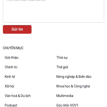
VOV1 đặc biệt
Thanh âm ký sự
CHUYÊN MỤC
Chân dung cuộc sống
Các chương trình đặc biệt
Giới thiệu
Thời sự
Chính trị
Thế giới
Kinh tế
Nông nghiệp & Biển đảo
Xã hội
Khoa học & Công nghệ
Văn hoá & Du lịch
Multimedia
Podcast
Góc nhìn VOV1