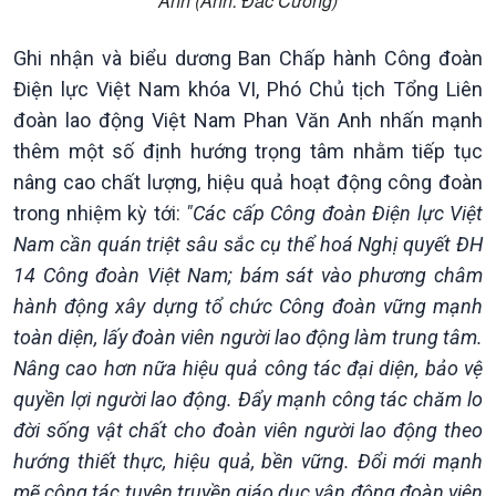
Anh (Ảnh: Đắc Cường)
Ghi nhận và biểu dương Ban Chấp hành Công đoàn
Điện lực Việt Nam khóa VI, Phó Chủ tịch Tổng Liên
đoàn lao động Việt Nam Phan Văn Anh nhấn mạnh
thêm một số định hướng trọng tâm nhằm tiếp tục
nâng cao chất lượng, hiệu quả hoạt động công đoàn
trong nhiệm kỳ tới:
"Các cấp Công đoàn Điện lực Việt
Nam cần quán triệt sâu sắc cụ thể hoá Nghị quyết ĐH
14 Công đoàn Việt Nam; bám sát vào phương châm
Xã hội
Khoa học & Công nghệ
hành động xây dựng tổ chức Công đoàn vững mạnh
Tin Đời sống & Xã hội
Tin Khoa học & Công nghệ
toàn diện, lấy đoàn viên người lao động làm trung tâm.
360 độ Sức khỏe
Kết nối công nghệ
Nâng cao hơn nữa hiệu quả công tác đại diện, bảo vệ
Chuyển đổi Xanh
Sống chung với biến đổi
quyền lợi người lao động. Đẩy mạnh công tác chăm lo
Tài nguyên và Môi trường
khí hậu
đời sống vật chất cho đoàn viên người lao động theo
Chuyên gia của bạn
Xã hội chuyển động
hướng thiết thực, hiệu quả, bền vững. Đổi mới mạnh
Bước chân đến trường
mẽ công tác tuyên truyền giáo dục vận động đoàn viên