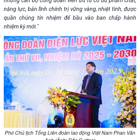
những cán bộ công đoàn viên ưu tú có đủ phẩm chất,
Trước giờ mở cửa
đảo
năng lực, bản lĩnh chính trị vững vàng, nhiệt tình, được
Dòng chảy Kinh tế
Mùa vàng
quần chúng tín nhiệm để bầu vào ban chấp hành
Sức sống hàng Việt
Biển đảo Việt Nam
Khởi nghiệp
Tâm tình biên giới và hải
nhiệm kỳ mới."
Tuyên chiến với gian lận
đảo
thương mại
Tìm hiểu biển, đảo Việt
Nam
Phó Chủ tịch Tổng Liên đoàn lao động Việt Nam Phan Văn