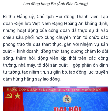
Lao động hạng Ba (Ảnh Đắc Cường)
Bí thư Đảng uỷ, Chủ tịch Hội đồng Thành viên Tập
đoàn Điện lực Việt Nam Đặng Hoàng An khẳng định,
Văn hoá & Du lịch
Multimedia
những hoạt động của công đoàn đã thực sự đi vào
Tin Văn hoá & Du lịch
Ảnh
chiều sâu, phối hợp cùng chuyên môn tổ chức các
Chát với người nổi tiếng
Video
phong trào thi đua thiết thực, gắn với nhiệm vụ sản
Câu chuyện Thể thao
Infographic
E-Magazine
xuất – kinh doanh; đồng thời tăng cường chăm lo đời
sống, thăm hỏi, động viên kịp thời trên các công
trường, nhà máy, tổ đội sản xuất…, góp phần ổn định
tư tưởng, tạo niềm tin, sự gắn bó, tạo động lực, truyền
cảm hứng hăng say lao động.