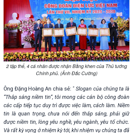
2 tập thể, 4 cá nhân được nhận Bằng khen của Thủ tướng
Chính phủ. (Ảnh Đắc Cường)
Ông Đặng Hoàng An chia sẻ:
" Slogan của chúng ta là
Podcast
Góc nhìn VOV1
“Thắp sáng niềm tin”, tôi mong các cán bộ công đoàn
Bình luận
các cấp tiếp tục duy trì được việc làm, cách làm. Niềm
10 phút Sự kiện - Luận bàn
tin là quan trọng, chưa nói đến thắp sáng, phải giữ
Câu chuyện thời sự
được niềm tin, lòng yêu nghề, yêu ngành, yêu tổ chức.
Dòng chảy sự kiện
Và rất kỳ vọng ở nhiệm kỳ tới, khi nhiệm vụ chúng ta đã
Đối thoại