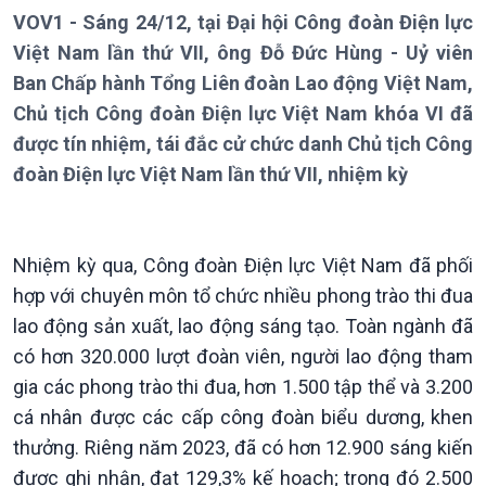
VOV1 - Sáng 24/12, tại Đại hội Công đoàn Điện lực
Việt Nam lần thứ VII, ông Đỗ Đức Hùng - Uỷ viên
Ban Chấp hành Tổng Liên đoàn Lao động Việt Nam,
Chủ tịch Công đoàn Điện lực Việt Nam khóa VI đã
được tín nhiệm, tái đắc cử chức danh Chủ tịch Công
đoàn Điện lực Việt Nam lần thứ VII, nhiệm kỳ
Nhiệm kỳ qua, Công đoàn Điện lực Việt Nam đã phối
hợp với chuyên môn tổ chức nhiều phong trào thi đua
Giới thiệu
Thời sự
lao động sản xuất, lao động sáng tạo. Toàn ngành đã
Thời sự 6h
có hơn 320.000 lượt đoàn viên, người lao động tham
Thời sự 12h
gia các phong trào thi đua, hơn 1.500 tập thể và 3.200
Thời sự 18h
cá nhân được các cấp công đoàn biểu dương, khen
Thời sự 21h30
Bản tin
thưởng. Riêng năm 2023, đã có hơn 12.900 sáng kiến
Chuyên mục
được ghi nhận, đạt 129,3% kế hoạch; trong đó 2.500