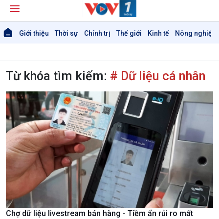
Giới thiệu
Thời sự
Chính trị
Thế giới
Kinh tế
Nông nghiệp 
Từ khóa tìm kiếm:
# Dữ liệu cá nhân
Chợ dữ liệu livestream bán hàng - Tiềm ẩn rủi ro mất