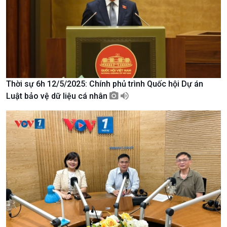
Văn hoá & Du lịch
Multimedia
Tin Văn hoá & Du lịch
Ảnh
Chát với người nổi tiếng
Video
Câu chuyện Thể thao
Infographic
E-Magazine
Thời sự 6h 12/5/2025: Chính phủ trình Quốc hội Dự án
Luật bảo vệ dữ liệu cá nhân