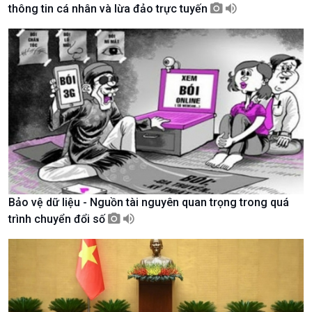
thông tin cá nhân và lừa đảo trực tuyến
Giới thiệu
Thời sự
Thời sự 6h
Thời sự 12h
Thời sự 18h
Thời sự 21h30
Bản tin
Chuyên mục
Theo dòng Thời sự
Bảo vệ dữ liệu - Nguồn tài nguyên quan trọng trong quá
trình chuyển đổi số