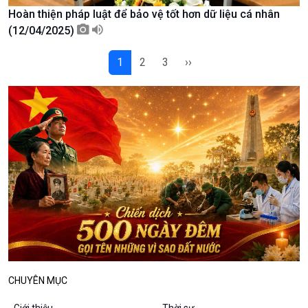
Hoàn thiện pháp luật để bảo vệ tốt hơn dữ liệu cá nhân
Podcast
Góc nhìn VOV1
(12/04/2025)
Bình luận
10 phút Sự kiện - Luận bàn
1
2
3
››
Câu chuyện thời sự
Dòng chảy sự kiện
Đối thoại
Diễn đàn chủ nhật
Chuyện đêm
CHUYÊN MỤC
Giới thiệu
Thời sự