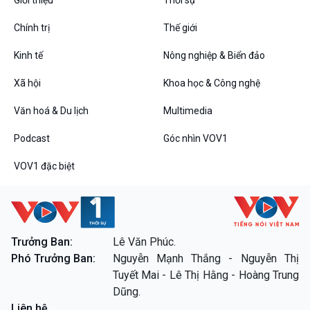
Chính trị
Thế giới
Kinh tế
Nông nghiệp & Biển đảo
VOV1 đặc biệt
Xã hội
Khoa học & Công nghệ
Thanh âm ký sự
Chân dung cuộc sống
Văn hoá & Du lịch
Multimedia
Các chương trình đặc biệt
Podcast
Góc nhìn VOV1
VOV1 đặc biệt
Trưởng Ban:
Lê Văn Phúc.
Phó Trưởng Ban:
Nguyễn Mạnh Thắng - Nguyễn Thị
Tuyết Mai - Lê Thị Hằng - Hoàng Trung
Dũng.
Liên hệ