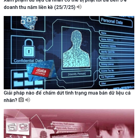
doanh thu năm liền kề (25/7/25)
Kinh tế
Nông nghiệp & Biển đảo
Tin Kinh tế
Tin Nông nghiệp & Biển
Giải pháp nào để chấm dứt tình trạng mua bán dữ liệu cá
Trước giờ mở cửa
đảo
nhân?
Dòng chảy Kinh tế
Mùa vàng
Sức sống hàng Việt
Biển đảo Việt Nam
Khởi nghiệp
Tâm tình biên giới và hải
Tuyên chiến với gian lận
đảo
thương mại
Tìm hiểu biển, đảo Việt