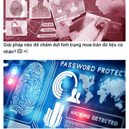
Nam
Giải pháp nào để chấm dứt tình trạng mua-bán dữ liệu cá
nhân?
Xã hội
Khoa học & Công nghệ
Tin Đời sống & Xã hội
Tin Khoa học & Công nghệ
360 độ Sức khỏe
Kết nối công nghệ
Chuyển đổi Xanh
Sống chung với biến đổi