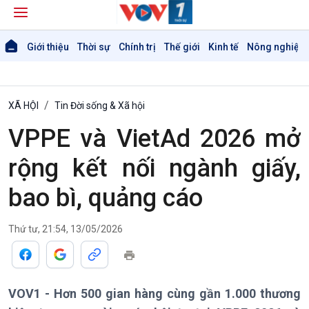
Giới thiệu
Thời sự
Chính trị
Thế giới
Kinh tế
Nông nghiệp 
XÃ HỘI
Tin Đời sống & Xã hội
VPPE và VietAd 2026 mở
rộng kết nối ngành giấy,
bao bì, quảng cáo
Thứ tư, 21:54, 13/05/2026
VOV1 - Hơn 500 gian hàng cùng gần 1.000 thương