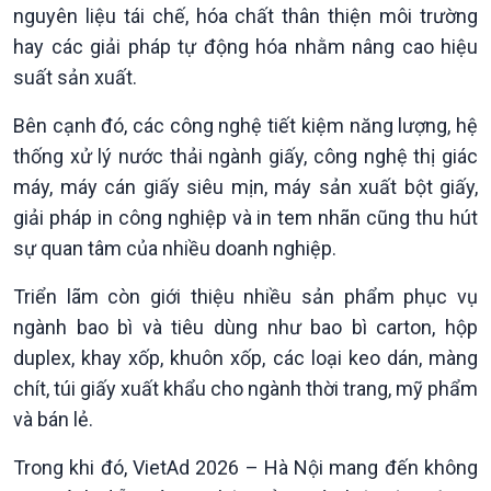
Tin Đời sống & Xã hội
Tin Khoa học & Công nghệ
nguyên liệu tái chế, hóa chất thân thiện môi trường
360 độ Sức khỏe
Kết nối công nghệ
hay các giải pháp tự động hóa nhằm nâng cao hiệu
Chuyển đổi Xanh
Sống chung với biến đổi
suất sản xuất.
Tài nguyên và Môi trường
khí hậu
Chuyên gia của bạn
Bên cạnh đó, các công nghệ tiết kiệm năng lượng, hệ
Xã hội chuyển động
thống xử lý nước thải ngành giấy, công nghệ thị giác
Bước chân đến trường
máy, máy cán giấy siêu mịn, máy sản xuất bột giấy,
giải pháp in công nghiệp và in tem nhãn cũng thu hút
sự quan tâm của nhiều doanh nghiệp.
Triển lãm còn giới thiệu nhiều sản phẩm phục vụ
ngành bao bì và tiêu dùng như bao bì carton, hộp
duplex, khay xốp, khuôn xốp, các loại keo dán, màng
chít, túi giấy xuất khẩu cho ngành thời trang, mỹ phẩm
và bán lẻ.
Trong khi đó, VietAd 2026 – Hà Nội mang đến không