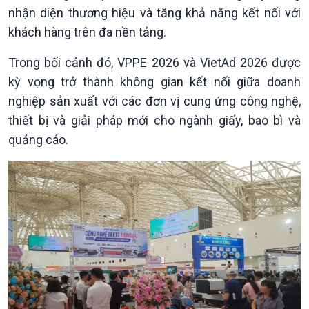
nhận diện thương hiệu và tăng khả năng kết nối với
Trước giờ mở cửa
đảo
Dòng chảy Kinh tế
Mùa vàng
khách hàng trên đa nền tảng.
Sức sống hàng Việt
Biển đảo Việt Nam
Trong bối cảnh đó, VPPE 2026 và VietAd 2026 được
Khởi nghiệp
Tâm tình biên giới và hải
Tuyên chiến với gian lận
đảo
kỳ vọng trở thành không gian kết nối giữa doanh
thương mại
Tìm hiểu biển, đảo Việt
nghiệp sản xuất với các đơn vị cung ứng công nghệ,
Nam
thiết bị và giải pháp mới cho ngành giấy, bao bì và
quảng cáo.