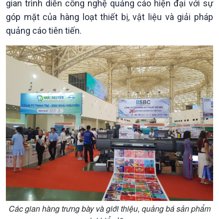
gian trình diễn công nghệ quảng cáo hiện đại với sự
góp mặt của hàng loạt thiết bị, vật liệu và giải pháp
quảng cáo tiên tiến.
Văn hoá & Du lịch
Multimedia
Các gian hàng trưng bày và giới thiệu, quảng bá sản phẩm
Tin Văn hoá & Du lịch
Ảnh