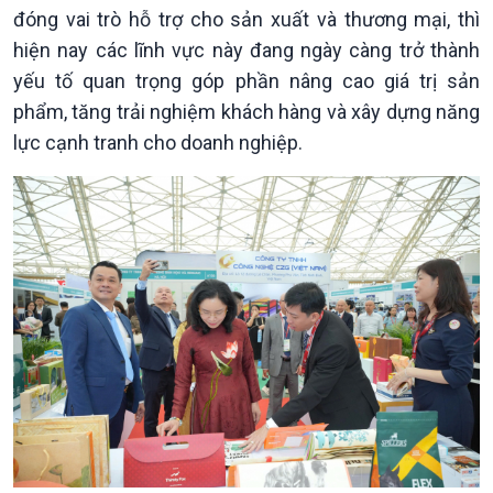
Tin Chính trị
Tin thế giới
đóng vai trò hỗ trợ cho sản xuất và thương mại, thì
Chính phủ với người dân
Vấn đề quốc tế
hiện nay các lĩnh vực này đang ngày càng trở thành
Quốc hội với cử tri
Hồ sơ sự kiện quốc tế
yếu tố quan trọng góp phần nâng cao giá trị sản
Xây dựng đảng
Thế giới & Việt Nam
phẩm, tăng trải nghiệm khách hàng và xây dựng năng
Đảng trong cuộc sống
Biên cương - Một dải vững
Nhận diện sự thật
bền
lực cạnh tranh cho doanh nghiệp.
Pháp luật và đời sống