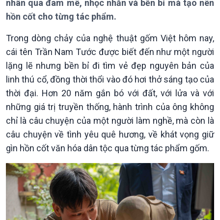
nhân qua đam mê, nhọc nhằn và bền bỉ mà tạo nên
Theo dòng Thời sự
hồn cốt cho từng tác phẩm.
Trong dòng chảy của nghệ thuật gốm Việt hôm nay,
cái tên Trần Nam Tước được biết đến như một người
lặng lẽ nhưng bền bỉ đi tìm vẻ đẹp nguyên bản của
Chính trị
Thế giới
linh thú cổ, đồng thời thổi vào đó hơi thở sáng tạo của
Tin Chính trị
Tin thế giới
thời đại. Hơn 20 năm gắn bó với đất, với lửa và với
Chính phủ với người dân
Vấn đề quốc tế
Quốc hội với cử tri
Hồ sơ sự kiện quốc tế
những giá trị truyền thống, hành trình của ông không
Xây dựng đảng
Thế giới & Việt Nam
chỉ là câu chuyện của một người làm nghề, mà còn là
Đảng trong cuộc sống
Biên cương - Một dải vững
câu chuyện về tình yêu quê hương, về khát vọng giữ
Nhận diện sự thật
bền
gìn hồn cốt văn hóa dân tộc qua từng tác phẩm gốm.
Pháp luật và đời sống
Kinh tế
Nông nghiệp & Biển đảo