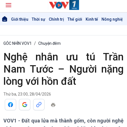
Giới thiệu
Thời sự
Chính trị
Thế giới
Kinh tế
Nông nghiệp 
GÓC NHÌN VOV1
Chuyện đêm
Nghệ nhân ưu tú Trần
Nam Tước – Người nặng
lòng với hồn đất
Giới thiệu
Thời sự
Thời sự 6h
Thứ ba, 23:00, 28/04/2026
Thời sự 12h
Thời sự 18h
Thời sự 21h30
Bản tin
VOV1 - Đất qua lửa mà thành gốm, còn người nghệ
Chuyên mục