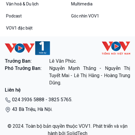
Dòng chảy sự kiện
Văn hoá & Du lịch
Multimedia
Đối thoại
Podcast
Góc nhìn VOV1
Diễn đàn chủ nhật
Chuyện đêm
VOV1 đặc biệt
Trưởng Ban:
Lê Văn Phúc.
VOV1 đặc biệt
Phó Trưởng Ban:
Nguyễn Mạnh Thắng - Nguyễn Thị
Thanh âm ký sự
Tuyết Mai - Lê Thị Hằng - Hoàng Trung
Chân dung cuộc sống
Dũng.
Các chương trình đặc biệt
Liên hệ
024 3936 5888 - 3825 5765.
43 Bà Triệu, Hà Nội.
© 2024. Toàn bộ bản quyền thuộc VOV1. Phát triển và vận
hành bởi SolidTech