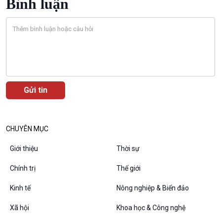
Bình luận
Bước chân đến trường
Văn hoá & Du lịch
Multimedia
Tin Văn hoá & Du lịch
Ảnh
Chát với người nổi tiếng
Video
Câu chuyện Thể thao
Infographic
E-Magazine
CHUYÊN MỤC
Giới thiệu
Thời sự
Chính trị
Thế giới
Podcast
Góc nhìn VOV1
Kinh tế
Nông nghiệp & Biển đảo
Bình luận
10 phút Sự kiện - Luận bàn
Xã hội
Khoa học & Công nghệ
Câu chuyện thời sự