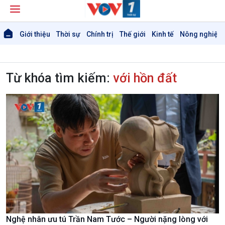
Giới thiệu
Thời sự
Chính trị
Thế giới
Kinh tế
Nông nghiệp 
Từ khóa tìm kiếm:
với hồn đất
Giới thiệu
Thời sự
Thời sự 6h
Thời sự 12h
Thời sự 18h
Thời sự 21h30
Bản tin
Chuyên mục
Theo dòng Thời sự
Chính trị
Thế giới
Nghệ nhân ưu tú Trần Nam Tước – Người nặng lòng với