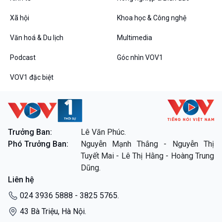
Tin Đời sống & Xã hội
Tin Khoa học & Công nghệ
360 độ Sức khỏe
Kết nối công nghệ
Xã hội
Khoa học & Công nghệ
Chuyển đổi Xanh
Sống chung với biến đổi
Tài nguyên và Môi trường
khí hậu
Văn hoá & Du lịch
Multimedia
Chuyên gia của bạn
Podcast
Góc nhìn VOV1
Xã hội chuyển động
Bước chân đến trường
VOV1 đặc biệt
Văn hoá & Du lịch
Multimedia
Tin Văn hoá & Du lịch
Ảnh
Chát với người nổi tiếng
Video
Câu chuyện Thể thao
Infographic
Trưởng Ban:
Lê Văn Phúc.
E-Magazine
Phó Trưởng Ban:
Nguyễn Mạnh Thắng - Nguyễn Thị
Tuyết Mai - Lê Thị Hằng - Hoàng Trung
Podcast
Góc nhìn VOV1
Dũng.
Bình luận
Liên hệ
10 phút Sự kiện - Luận bàn
024 3936 5888 - 3825 5765.
Câu chuyện thời sự
Dòng chảy sự kiện
43 Bà Triệu, Hà Nội.
Đối thoại