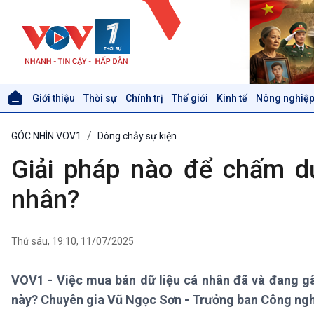
Giới thiệu
Thời sự
Chính trị
Thế giới
Kinh tế
Nông nghiệp
Giới thiệu
Thời sự
GÓC NHÌN VOV1
Dòng chảy sự kiện
Thời sự 6h
Thời sự 12h
Giải pháp nào để chấm dứ
Thời sự 18h
Thời sự 21h30
nhân?
Bản tin
Chuyên mục
Theo dòng Thời sự
Thứ sáu, 19:10, 11/07/2025
VOV1 - Việc mua bán dữ liệu cá nhân đã và đang gâ
Xã hội
Khoa học & Công nghệ
này? Chuyên gia Vũ Ngọc Sơn - Trưởng ban Công ngh
Tin Đời sống & Xã hội
Tin Khoa học & Công nghệ