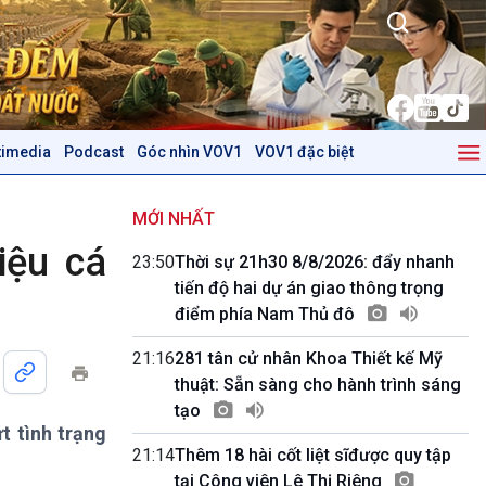
timedia
Podcast
Góc nhìn VOV1
VOV1 đặc biệt
Kinh tế
Nông nghiệp & Biển đảo
Tin Kinh tế
Tin Nông nghiệp & Biển
MỚI NHẤT
Trước giờ mở cửa
đảo
iệu cá
23:50
Thời sự 21h30 8/8/2026: đẩy nhanh
Dòng chảy Kinh tế
Mùa vàng
tiến độ hai dự án giao thông trọng
Sức sống hàng Việt
Biển đảo Việt Nam
điểm phía Nam Thủ đô
Khởi nghiệp
Tâm tình biên giới và hải
Tuyên chiến với gian lận
đảo
21:16
281 tân cử nhân Khoa Thiết kế Mỹ
thương mại
Tìm hiểu biển, đảo Việt
thuật: Sẵn sàng cho hành trình sáng
Nam
tạo
t tình trạng
Podcast
Góc nhìn VOV1
21:14
Thêm 18 hài cốt liệt sĩđược quy tập
Bình luận
tại Công viên Lê Thị Riêng