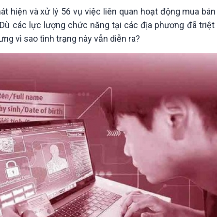
Chát với người nổi tiếng
Video
t hiện và xử lý 56 vụ việc liên quan hoạt động mua bán 
Câu chuyện Thể thao
Infographic
. Dù các lực lượng chức năng tại các địa phương đã triệt
E-Magazine
ng vì sao tình trạng này vẫn diễn ra?