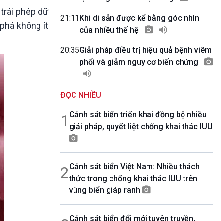
10 phút Sự kiện - Luận bàn
trái phép dữ
Câu chuyện thời sự
21:11
Khi di sản được kể bằng góc nhìn
 phá không ít
Dòng chảy sự kiện
của nhiều thế hệ
Đối thoại
20:35
Giải pháp điều trị hiệu quả bệnh viêm
Diễn đàn chủ nhật
phổi và giảm nguy cơ biến chứng
Chuyện đêm
ĐỌC NHIỀU
Cảnh sát biển triển khai đồng bộ nhiều
1
giải pháp, quyết liệt chống khai thác IUU
Cảnh sát biển Việt Nam: Nhiều thách
2
thức trong chống khai thác IUU trên
vùng biển giáp ranh
Cảnh sát biển đổi mới tuyên truyền,