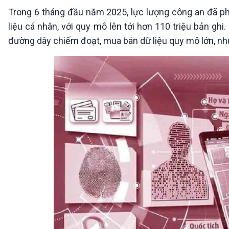
360 độ Sức khỏe
Kết nối công nghệ
Trong 6 tháng đầu năm 2025, lực lượng công an đã phá
Chuyển đổi Xanh
Sống chung với biến đổi
liệu cá nhân, với quy mô lên tới hơn 110 triệu bản ghi
Tài nguyên và Môi trường
khí hậu
đường dây chiếm đoạt, mua bán dữ liệu quy mô lớn, như
Chuyên gia của bạn
Xã hội chuyển động
Bước chân đến trường
VOV1 đặc biệt
Thanh âm ký sự
Chân dung cuộc sống
Các chương trình đặc biệt