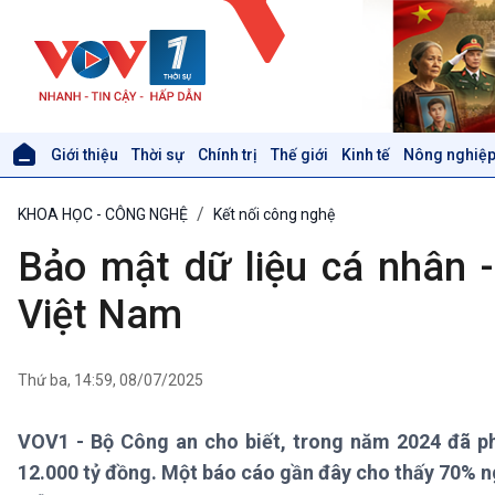
Giới thiệu
Thời sự
Chính trị
Thế giới
Kinh tế
Nông nghiệp
Giới thiệu
Thời sự
KHOA HỌC - CÔNG NGHỆ
Kết nối công nghệ
Thời sự 6h
Thời sự 12h
Bảo mật dữ liệu cá nhân 
Thời sự 18h
Thời sự 21h30
Việt Nam
Bản tin
Chuyên mục
Theo dòng Thời sự
Thứ ba, 14:59, 08/07/2025
VOV1 - Bộ Công an cho biết, trong năm 2024 đã phát
Xã hội
Khoa học & Công nghệ
12.000 tỷ đồng. Một báo cáo gần đây cho thấy 70% ngư
Tin Đời sống & Xã hội
Tin Khoa học & Công nghệ