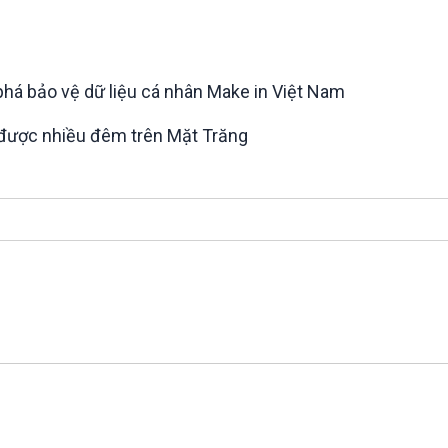
Chát với người nổi tiếng
Video
Câu chuyện Thể thao
Infographic
E-Magazine
 phá bảo vệ dữ liệu cá nhân Make in Việt Nam
u được nhiều đêm trên Mặt Trăng