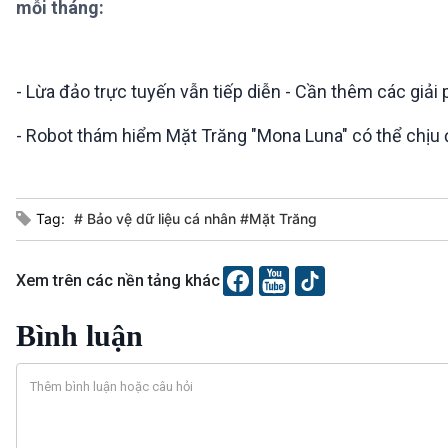
mỗi tháng:
360 độ Sức khỏe
Kết nối công nghệ
Chuyển đổi Xanh
Sống chung với biến đổi
Tài nguyên và Môi trường
khí hậu
Chuyên gia của bạn
- Lừa đảo trực tuyến vẫn tiếp diễn - Cần thêm các giải
Xã hội chuyển động
Bước chân đến trường
- Robot thám hiểm Mặt Trăng "Mona Luna" có thể chị
VOV1 đặc biệt
Thanh âm ký sự
Tag:
# Bảo vệ dữ liệu cá nhân #Mặt Trăng
Chân dung cuộc sống
Các chương trình đặc biệt
Xem trên các nền tảng khác
Bình luận