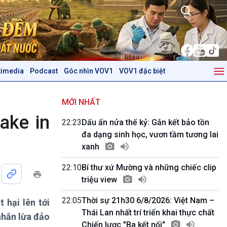
timedia
Podcast
Góc nhìn VOV1
VOV1 đặc biệt
Kinh tế
Nông nghiệp & Biển đảo
Tin Kinh tế
Tin Nông nghiệp & Biển
MỚI NHẤT
Trước giờ mở cửa
đảo
ake in
22:23
Dấu ấn nửa thế kỷ: Gắn kết bảo tồn
Dòng chảy Kinh tế
Mùa vàng
đa dạng sinh học, vươn tầm tương lai
Sức sống hàng Việt
Biển đảo Việt Nam
xanh
Khởi nghiệp
Tâm tình biên giới và hải
Tuyên chiến với gian lận
đảo
22:10
Bí thư xứ Mường và những chiếc clip
thương mại
Tìm hiểu biển, đảo Việt
triệu view
Nam
22:05
Thời sự 21h30 6/8/2026: Việt Nam –
 hại lên tới
Podcast
Góc nhìn VOV1
Thái Lan nhất trí triển khai thực chất
nhắn lừa đảo
Bình luận
Chiến lược "Ba kết nối"