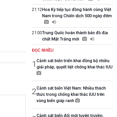
10 phút Sự kiện - Luận bàn
Câu chuyện thời sự
21:12
Hoa Kỳ tiếp tục đồng hành cùng Việt
Dòng chảy sự kiện
Nam trong Chiến dịch 500 ngày đêm
Đối thoại
Diễn đàn chủ nhật
21:00
Trung Quốc hoàn thành bản đồ địa
Chuyện đêm
chất Mặt Trăng mới
ĐỌC NHIỀU
Cảnh sát biển triển khai đồng bộ nhiều
1
giải pháp, quyết liệt chống khai thác IUU
Cảnh sát biển Việt Nam: Nhiều thách
2
thức trong chống khai thác IUU trên
vùng biển giáp ranh
Cảnh sát biển đổi mới tuyên truyền,