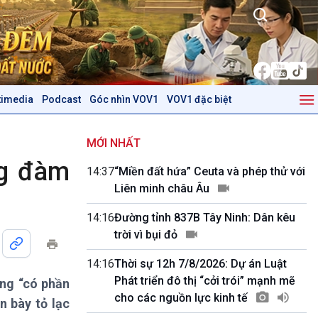
timedia
Podcast
Góc nhìn VOV1
VOV1 đặc biệt
Kinh tế
Nông nghiệp & Biển đảo
Tin Kinh tế
Tin Nông nghiệp & Biển
MỚI NHẤT
Trước giờ mở cửa
đảo
ng đàm
14:37
“Miền đất hứa” Ceuta và phép thử với
Dòng chảy Kinh tế
Mùa vàng
Liên minh châu Âu
Sức sống hàng Việt
Biển đảo Việt Nam
Khởi nghiệp
Tâm tình biên giới và hải
14:16
Đường tỉnh 837B Tây Ninh: Dân kêu
Tuyên chiến với gian lận
đảo
trời vì bụi đỏ
thương mại
Tìm hiểu biển, đảo Việt
Nam
14:16
Thời sự 12h 7/8/2026: Dự án Luật
Phát triển đô thị “cởi trói” mạnh mẽ
ông “có phần
Podcast
Góc nhìn VOV1
cho các nguồn lực kinh tế
n bày tỏ lạc
Bình luận