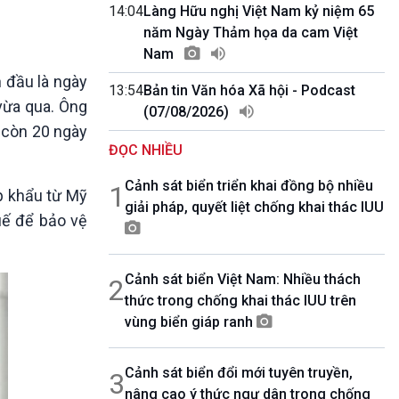
10 phút Sự kiện - Luận bàn
14:04
Làng Hữu nghị Việt Nam kỷ niệm 65
Câu chuyện thời sự
năm Ngày Thảm họa da cam Việt
Dòng chảy sự kiện
Nam
Đối thoại
n đầu là ngày
13:54
Bản tin Văn hóa Xã hội - Podcast
Diễn đàn chủ nhật
vừa qua. Ông
(07/08/2026)
Chuyện đêm
n còn 20 ngày
ĐỌC NHIỀU
Cảnh sát biển triển khai đồng bộ nhiều
1
p khẩu từ Mỹ
giải pháp, quyết liệt chống khai thác IUU
uế để bảo vệ
Cảnh sát biển Việt Nam: Nhiều thách
2
thức trong chống khai thác IUU trên
vùng biển giáp ranh
Cảnh sát biển đổi mới tuyên truyền,
3
nâng cao ý thức ngư dân trong chống