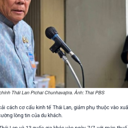
chính Thái Lan Pichai Chunhavajira. Ảnh: Thai PBS
i cách cơ cấu kinh tế Thái Lan, giảm phụ thuộc vào xuấ
cường lòng tin của du khách.
hái Lan và 13 quốc gia khác vào ngày 7/7, với mức thuế