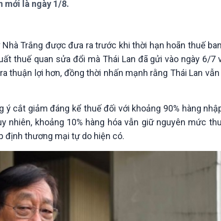
 mới là ngày 1/8.
Chát với người nổi tiếng
Video
Câu chuyện Thể thao
Infographic
E-Magazine
ừ Nhà Trắng được đưa ra trước khi thời hạn hoãn thuế ba
xuất thuế quan sửa đổi mà Thái Lan đã gửi vào ngày 6/7 
 ra thuận lợi hơn, đồng thời nhấn mạnh rằng Thái Lan vẫ
ồng ý cắt giảm đáng kể thuế đối với khoảng 90% hàng nhậ
Tuy nhiên, khoảng 10% hàng hóa vẫn giữ nguyên mức th
p định thương mại tự do hiện có.