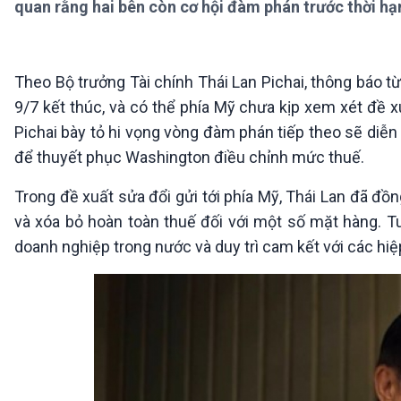
quan rằng hai bên còn cơ hội đàm phán trước thời hạn
360 độ Sức khỏe
Kết nối công nghệ
Chuyển đổi Xanh
Sống chung với biến đổi
Tài nguyên và Môi trường
khí hậu
Chuyên gia của bạn
Theo Bộ trưởng Tài chính Thái Lan Pichai, thông báo t
Xã hội chuyển động
9/7 kết thúc, và có thể phía Mỹ chưa kịp xem xét đề 
Bước chân đến trường
Pichai bày tỏ hi vọng vòng đàm phán tiếp theo sẽ diễn
VOV1 đặc biệt
để thuyết phục Washington điều chỉnh mức thuế.
Thanh âm ký sự
Trong đề xuất sửa đổi gửi tới phía Mỹ, Thái Lan đã đ
Chân dung cuộc sống
Các chương trình đặc biệt
và xóa bỏ hoàn toàn thuế đối với một số mặt hàng. 
doanh nghiệp trong nước và duy trì cam kết với các hiệ