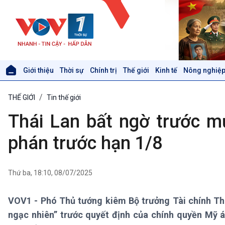
Giới thiệu
Thời sự
Chính trị
Thế giới
Kinh tế
Nông nghiệp
Giới thiệu
Thời sự
THẾ GIỚI
Tin thế giới
Thời sự 6h
Thời sự 12h
Thái Lan bất ngờ trước 
Thời sự 18h
Thời sự 21h30
phán trước hạn 1/8
Bản tin
Chuyên mục
Theo dòng Thời sự
Thứ ba, 18:10, 08/07/2025
VOV1 - Phó Thủ tướng kiêm Bộ trưởng Tài chính Thá
Xã hội
Khoa học & Công nghệ
ngạc nhiên” trước quyết định của chính quyền Mỹ á
Tin Đời sống & Xã hội
Tin Khoa học & Công nghệ