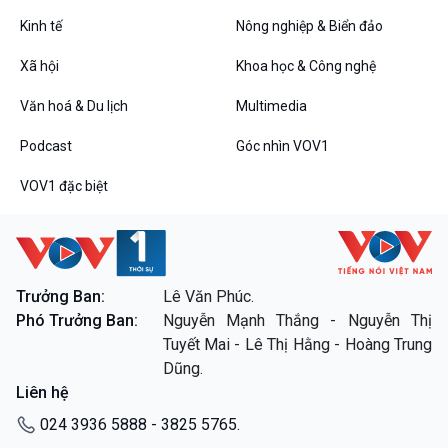
Tin Đời sống & Xã hội
Tin Khoa học & Công nghệ
360 độ Sức khỏe
Kết nối công nghệ
Kinh tế
Nông nghiệp & Biển đảo
Chuyển đổi Xanh
Sống chung với biến đổi
Xã hội
Khoa học & Công nghệ
Tài nguyên và Môi trường
khí hậu
Chuyên gia của bạn
Văn hoá & Du lịch
Multimedia
Xã hội chuyển động
Bước chân đến trường
Podcast
Góc nhìn VOV1
Văn hoá & Du lịch
Multimedia
VOV1 đặc biệt
Tin Văn hoá & Du lịch
Ảnh
Chát với người nổi tiếng
Video
Câu chuyện Thể thao
Infographic
E-Magazine
Trưởng Ban:
Lê Văn Phúc.
Phó Trưởng Ban:
Nguyễn Mạnh Thắng - Nguyễn Thị
Podcast
Góc nhìn VOV1
Tuyết Mai - Lê Thị Hằng - Hoàng Trung
Bình luận
Dũng.
10 phút Sự kiện - Luận bàn
Liên hệ
Câu chuyện thời sự
Dòng chảy sự kiện
024 3936 5888 - 3825 5765.
Đối thoại