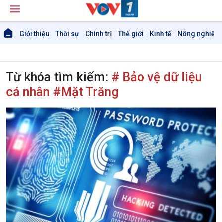
Giới thiệu
Thời sự
Chính trị
Thế giới
Kinh tế
Nông nghiệp 
Từ khóa tìm kiếm:
# Bảo vệ dữ liệu
cá nhân #Mặt Trăng
Giới thiệu
Thời sự
Thời sự 6h
Thời sự 12h
Thời sự 18h
Thời sự 21h30
Bản tin
Chuyên mục
Theo dòng Thời sự
Chính trị
Thế giới