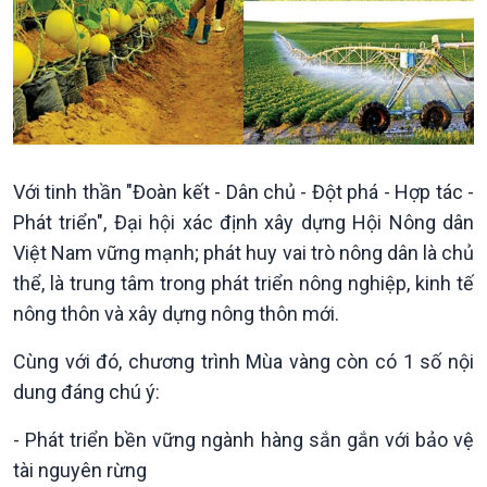
Kinh tế
Nông nghiệp & Biển đảo
Tin Kinh tế
Tin Nông nghiệp & Biển
Trước giờ mở cửa
đảo
Với tinh thần "Đoàn kết - Dân chủ - Đột phá - Hợp tác -
Dòng chảy Kinh tế
Mùa vàng
Sức sống hàng Việt
Biển đảo Việt Nam
Phát triển", Đại hội xác định xây dựng Hội Nông dân
Khởi nghiệp
Tâm tình biên giới và hải
Việt Nam vững mạnh; phát huy vai trò nông dân là chủ
Tuyên chiến với gian lận
đảo
thể, là trung tâm trong phát triển nông nghiệp, kinh tế
thương mại
Tìm hiểu biển, đảo Việt
nông thôn và xây dựng nông thôn mới.
Nam
Cùng với đó, chương trình Mùa vàng còn có 1 số nội
dung đáng chú ý:
- Phát triển bền vững ngành hàng sắn gắn với bảo vệ
tài nguyên rừng