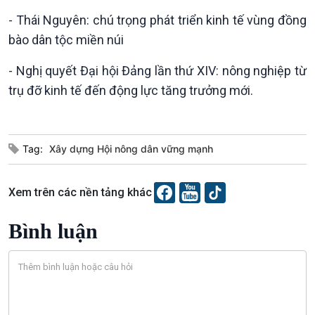
Xã hội
Khoa học & Công nghệ
- Thái Nguyên: chú trọng phát triển kinh tế vùng đồng
Tin Đời sống & Xã hội
Tin Khoa học & Công nghệ
bào dân tộc miền núi
360 độ Sức khỏe
Kết nối công nghệ
Chuyển đổi Xanh
Sống chung với biến đổi
- Nghị quyết Đại hội Đảng lần thứ XIV: nông nghiệp từ
Tài nguyên và Môi trường
khí hậu
trụ đỡ kinh tế đến động lực tăng trưởng mới.
Chuyên gia của bạn
Xã hội chuyển động
Bước chân đến trường
Tag:
Xây dựng Hội nông dân vững mạnh
Xem trên các nền tảng khác
Bình luận
Văn hoá & Du lịch
Multimedia
Tin Văn hoá & Du lịch
Ảnh
Chát với người nổi tiếng
Video
Câu chuyện Thể thao
Infographic
E-Magazine