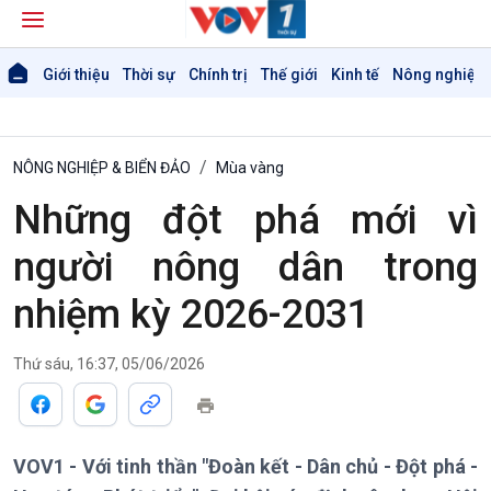
Giới thiệu
Thời sự
Chính trị
Thế giới
Kinh tế
Nông nghiệp 
NÔNG NGHIỆP & BIỂN ĐẢO
Mùa vàng
Những đột phá mới vì
người nông dân trong
nhiệm kỳ 2026-2031
Giới thiệu
Thời sự
Thứ sáu, 16:37, 05/06/2026
Thời sự 6h
Thời sự 12h
Thời sự 18h
VOV1 - Với tinh thần "Đoàn kết - Dân chủ - Đột phá -
Thời sự 21h30