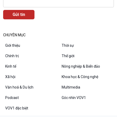
CHUYÊN MỤC
Podcast
Góc nhìn VOV1
Giới thiệu
Thời sự
Bình luận
10 phút Sự kiện - Luận bàn
Chính trị
Thế giới
Câu chuyện thời sự
Dòng chảy sự kiện
Kinh tế
Nông nghiệp & Biển đảo
Đối thoại
Xã hội
Khoa học & Công nghệ
Diễn đàn chủ nhật
Chuyện đêm
Văn hoá & Du lịch
Multimedia
Podcast
Góc nhìn VOV1
VOV1 đặc biệt