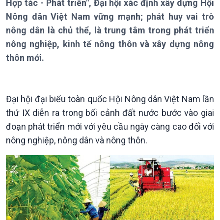
Hợp tác - Phát triển", Đại hội xác định xây dựng Hội
Bản tin
Nông dân Việt Nam vững mạnh; phát huy vai trò
Chuyên mục
Theo dòng Thời sự
nông dân là chủ thể, là trung tâm trong phát triển
nông nghiệp, kinh tế nông thôn và xây dựng nông
thôn mới.
Đại hội đại biểu toàn quốc Hội Nông dân Việt Nam lần
Chính trị
Thế giới
thứ IX diễn ra trong bối cảnh đất nước bước vào giai
Tin Chính trị
Tin thế giới
đoạn phát triển mới với yêu cầu ngày càng cao đối với
Chính phủ với người dân
Vấn đề quốc tế
nông nghiệp, nông dân và nông thôn.
Quốc hội với cử tri
Hồ sơ sự kiện quốc tế
Xây dựng đảng
Thế giới & Việt Nam
Đảng trong cuộc sống
Biên cương - Một dải vững
Nhận diện sự thật
bền
Pháp luật và đời sống