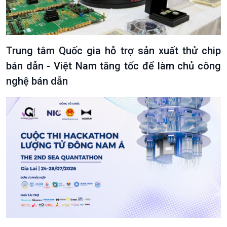
Trung tâm Quốc gia hỗ trợ sản xuất thử chip
bán dẫn - Việt Nam tăng tốc để làm chủ công
nghệ bán dẫn
Podcast
Góc nhìn VOV1
Bình luận
10 phút Sự kiện - Luận bàn
Câu chuyện thời sự
Dòng chảy sự kiện
Đối thoại
Diễn đàn chủ nhật