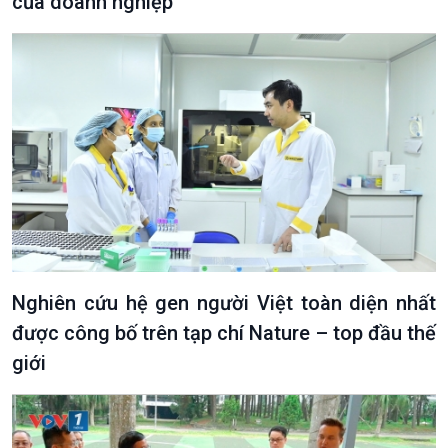
của doanh nghiệp
Văn hoá & Du lịch
Multimedia
Tin Văn hoá & Du lịch
Ảnh
Chát với người nổi tiếng
Video
Câu chuyện Thể thao
Infographic
Nghiên cứu hệ gen người Việt toàn diện nhất
E-Magazine
được công bố trên tạp chí Nature – top đầu thế
giới