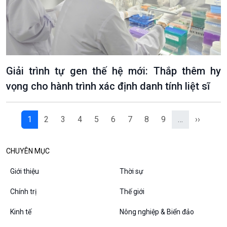
Chân dung cuộc sống
Các chương trình đặc biệt
Giải trình tự gen thế hệ mới: Thắp thêm hy
vọng cho hành trình xác định danh tính liệt sĩ
1
2
3
4
5
6
7
8
9
…
››
CHUYÊN MỤC
Giới thiệu
Thời sự
Chính trị
Thế giới
Kinh tế
Nông nghiệp & Biển đảo