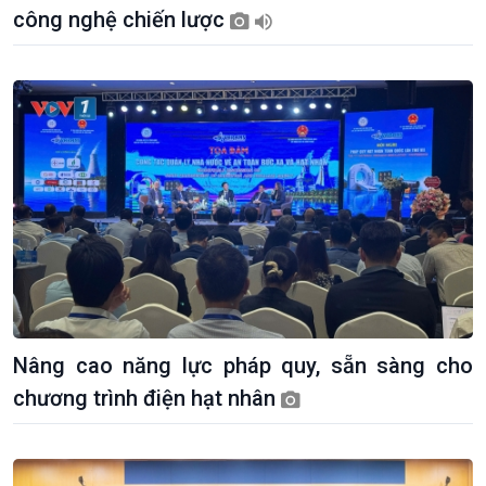
Dòng chảy Kinh tế
Mùa vàng
công nghệ chiến lược
Sức sống hàng Việt
Biển đảo Việt Nam
Khởi nghiệp
Tâm tình biên giới và hải
Tuyên chiến với gian lận
đảo
thương mại
Tìm hiểu biển, đảo Việt
Nam
Nâng cao năng lực pháp quy, sẵn sàng cho
chương trình điện hạt nhân