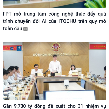
FPT mở trung tâm công nghệ thúc đẩy quá
trình chuyển đổi AI của ITOCHU trên quy mô
toàn cầu
Kinh tế
Nông nghiệp & Biển đảo
Tin Kinh tế
Tin Nông nghiệp & Biển
Gần 9.700 tỷ đồng đề xuất cho 31 nhiệm vụ
Trước giờ mở cửa
đảo