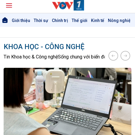
Giới thiệu
Thời sự
Chính trị
Thế giới
Kinh tế
Nông nghiệp 
KHOA HỌC - CÔNG NGHỆ
Tin Khoa học & Công nghệ
Sống chung với biến đổi khí hậu
Kết n