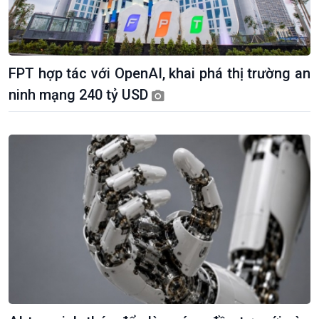
FPT hợp tác với OpenAI, khai phá thị trường an
Giới thiệu
Thời sự
ninh mạng 240 tỷ USD
Thời sự 6h
Thời sự 12h
Thời sự 18h
Thời sự 21h30
Bản tin
Chuyên mục
Theo dòng Thời sự