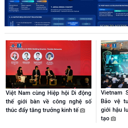
360 độ Sức khỏe
Kết nối công nghệ
Chuyển đổi Xanh
Sống chung với biến đổi
Tài nguyên và Môi trường
khí hậu
Chuyên gia của bạn
Xã hội chuyển động
Bước chân đến trường
VOV1 đặc biệt
Thanh âm ký sự
Chân dung cuộc sống
Các chương trình đặc biệt
Vietnam S
Việt Nam cùng Hiệp hội Di động
Bảo vệ tư
thế giới bàn về công nghệ số
giới hậu l
thúc đẩy tăng trưởng kinh tế
tạo