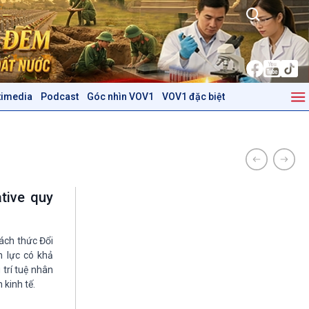
timedia
Podcast
Góc nhìn VOV1
VOV1 đặc biệt
Kinh tế
Nông nghiệp & Biển đảo
Tin Kinh tế
Tin Nông nghiệp & Biển
Trước giờ mở cửa
đảo
Dòng chảy Kinh tế
Mùa vàng
Sức sống hàng Việt
Biển đảo Việt Nam
tive quy
Khởi nghiệp
Tâm tình biên giới và hải
Tuyên chiến với gian lận
đảo
thương mại
Tìm hiểu biển, đảo Việt
ách thức Đổi
Nam
n lực có khả
trí tuệ nhân
Podcast
Góc nhìn VOV1
 kinh tế.
Bình luận