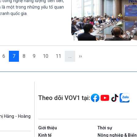
 công nghệ năng lượng tiên tiến,
h là một trong những yếu tố quan
ranh quốc gia.
6
7
8
9
10
11
…
››
Theo dõi VOV1 tại:
hị Hằng - Hoàng
Giới thiệu
Thời sự
Kinh tế
Nông nghiệp & Biển