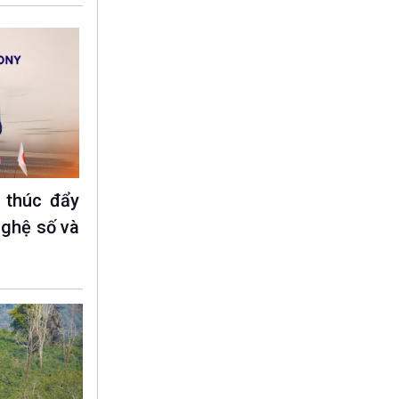
 thúc đẩy
nghệ số và