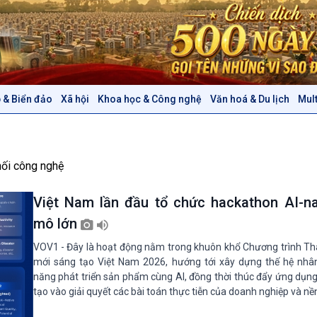
 & Biển đảo
Xã hội
Khoa học & Công nghệ
Văn hoá & Du lịch
Mul
Chính trị
Thế giới
Tin Chính trị
Tin thế giới
Chính phủ với người dân
Vấn đề quốc tế
nối công nghệ
Quốc hội với cử tri
Hồ sơ sự kiện quốc tế
Xây dựng đảng
Thế giới & Việt Nam
Việt Nam lần đầu tổ chức hackathon AI-na
Đảng trong cuộc sống
Biên cương - Một dải vững
mô lớn
Nhận diện sự thật
bền
Pháp luật và đời sống
VOV1 - Đây là hoạt động nằm trong khuôn khổ Chương trình Th
mới sáng tạo Việt Nam 2026, hướng tới xây dựng thế hệ nhâ
năng phát triển sản phẩm cùng AI, đồng thời thúc đẩy ứng dụng 
Văn hoá & Du lịch
Multimedia
tạo vào giải quyết các bài toán thực tiễn của doanh nghiệp và nền
Tin Văn hoá & Du lịch
Ảnh