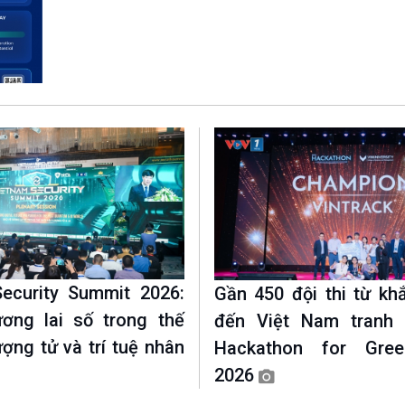
Chát với người nổi tiếng
Video
Câu chuyện Thể thao
Infographic
E-Magazine
ecurity Summit 2026:
Gần 450 đội thi từ kh
ơng lai số trong thế
đến Việt Nam tranh 
ượng tử và trí tuệ nhân
Hackathon for Gree
2026