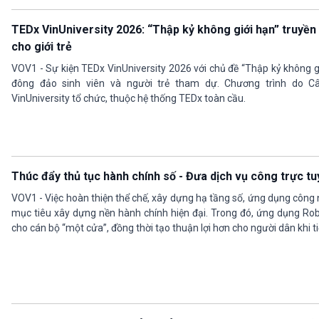
TEDx VinUniversity 2026: “Thập kỷ không giới hạn” truyề
cho giới trẻ
VOV1 - Sự kiện TEDx VinUniversity 2026 với chủ đề “Thập kỷ không giớ
đông đảo sinh viên và người trẻ tham dự. Chương trình do C
VinUniversity tổ chức, thuộc hệ thống TEDx toàn cầu.
Thúc đẩy thủ tục hành chính số - Đưa dịch vụ công trực t
VOV1 - Việc hoàn thiện thể chế, xây dựng hạ tầng số, ứng dụng công 
mục tiêu xây dựng nền hành chính hiện đại. Trong đó, ứng dụng Rob
cho cán bộ “một cửa”, đồng thời tạo thuận lợi hơn cho người dân khi t