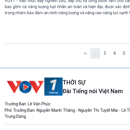
VOV1 - Việc thúc đẩy nghiên cứu, tiếp thu và từng bước làm chủ các
bao gồm cả năng lượng hạt nhân an toàn và hiện đại, được xác địn
trọng nhằm bảo đảm an ninh năng lượng và nâng cao năng lực cạnh t
‹‹
…
3
4
5
THỜI SỰ
Đài Tiếng nói Việt Nam
Trưởng Ban: Lê Văn Phúc.
Phó Trưởng Ban: Nguyễn Mạnh Thắng - Nguyễn Thị Tuyết Mai - Lê T
Trung Dũng.