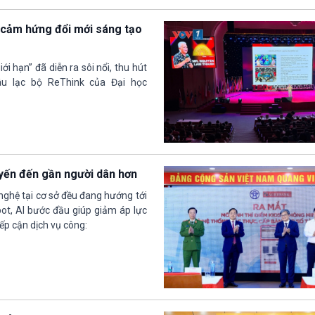
n cảm hứng đổi mới sáng tạo
i hạn” đã diễn ra sôi nổi, thu hút
âu lạc bộ ReThink của Đại học
uyến đến gần người dân hơn
nghệ tại cơ sở đều đang hướng tới
ot, AI bước đầu giúp giảm áp lực
iếp cận dịch vụ công: