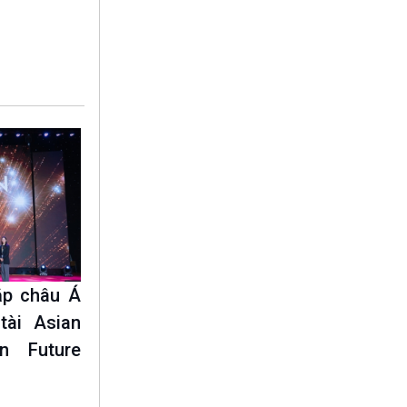
10 phút Sự kiện - Luận bàn
Câu chuyện thời sự
Dòng chảy sự kiện
Đối thoại
Diễn đàn chủ nhật
Chuyện đêm
ắp châu Á
tài Asian
n Future