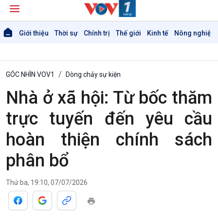
Giới thiệu
Thời sự
Chính trị
Thế giới
Kinh tế
Nông nghiệp 
GÓC NHÌN VOV1
Dòng chảy sự kiện
Nhà ở xã hội: Từ bốc thăm
trực tuyến đến yêu cầu
hoàn thiện chính sách
phân bổ
Giới thiệu
Thời sự
Thời sự 6h
Thứ ba, 19:10, 07/07/2026
Thời sự 12h
Thời sự 18h
Thời sự 21h30