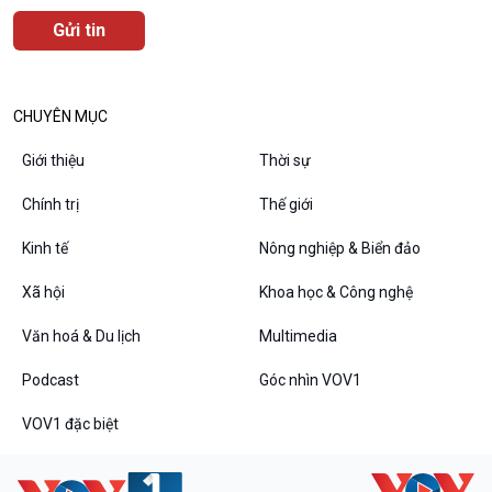
CHUYÊN MỤC
Podcast
Góc nhìn VOV1
Giới thiệu
Thời sự
Bình luận
10 phút Sự kiện - Luận bàn
Chính trị
Thế giới
Câu chuyện thời sự
Kinh tế
Nông nghiệp & Biển đảo
Dòng chảy sự kiện
Đối thoại
Xã hội
Khoa học & Công nghệ
Diễn đàn chủ nhật
Chuyện đêm
Văn hoá & Du lịch
Multimedia
Podcast
Góc nhìn VOV1
VOV1 đặc biệt