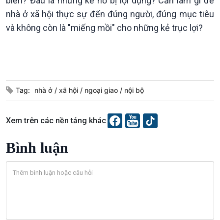
biến? Đâu là những kẽ hở bị lợi dụng? Cần làm gì để
Tin Đời sống & Xã hội
Tin Khoa học & Công nghệ
nhà ở xã hội thực sự đến đúng người, đúng mục tiêu
360 độ Sức khỏe
Kết nối công nghệ
và không còn là "miếng mồi" cho những kẻ trục lợi?
Chuyển đổi Xanh
Sống chung với biến đổi
Tài nguyên và Môi trường
khí hậu
Chuyên gia của bạn
Xã hội chuyển động
Bước chân đến trường
Tag:
nhà ở
xã hội
ngoại giao
nội bộ
Xem trên các nền tảng khác
Bình luận
Văn hoá & Du lịch
Multimedia
Tin Văn hoá & Du lịch
Ảnh
Chát với người nổi tiếng
Video
Câu chuyện Thể thao
Infographic
E-Magazine