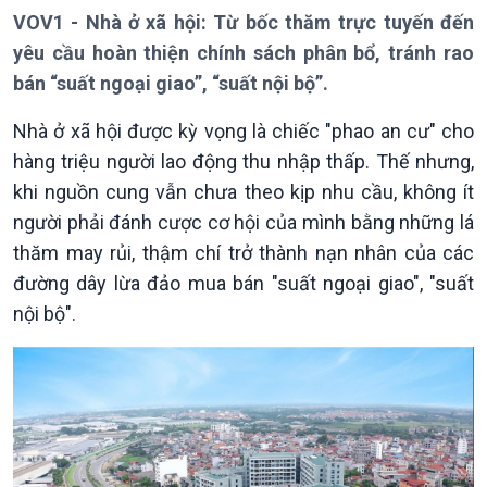
Bản tin
VOV1 - Nhà ở xã hội: Từ bốc thăm trực tuyến đến
Chuyên mục
yêu cầu hoàn thiện chính sách phân bổ, tránh rao
Theo dòng Thời sự
bán “suất ngoại giao”, “suất nội bộ”.
Nhà ở xã hội được kỳ vọng là chiếc "phao an cư" cho
hàng triệu người lao động thu nhập thấp. Thế nhưng,
khi nguồn cung vẫn chưa theo kịp nhu cầu, không ít
người phải đánh cược cơ hội của mình bằng những lá
Chính trị
Thế giới
thăm may rủi, thậm chí trở thành nạn nhân của các
Tin Chính trị
Tin thế giới
đường dây lừa đảo mua bán "suất ngoại giao", "suất
Chính phủ với người dân
Vấn đề quốc tế
Quốc hội với cử tri
Hồ sơ sự kiện quốc tế
nội bộ".
Xây dựng đảng
Thế giới & Việt Nam
Đảng trong cuộc sống
Biên cương - Một dải vững
Nhận diện sự thật
bền
Pháp luật và đời sống