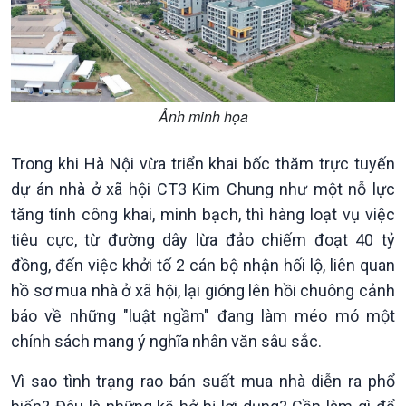
Kinh tế
Nông nghiệp & Biển đảo
Tin Kinh tế
Tin Nông nghiệp & Biển
Ảnh minh họa
Trước giờ mở cửa
đảo
Dòng chảy Kinh tế
Mùa vàng
Trong khi Hà Nội vừa triển khai bốc thăm trực tuyến
Sức sống hàng Việt
Biển đảo Việt Nam
dự án nhà ở xã hội CT3 Kim Chung như một nỗ lực
Khởi nghiệp
Tâm tình biên giới và hải
tăng tính công khai, minh bạch, thì hàng loạt vụ việc
Tuyên chiến với gian lận
đảo
thương mại
Tìm hiểu biển, đảo Việt
tiêu cực, từ đường dây lừa đảo chiếm đoạt 40 tỷ
Nam
đồng, đến việc khởi tố 2 cán bộ nhận hối lộ, liên quan
hồ sơ mua nhà ở xã hội, lại gióng lên hồi chuông cảnh
báo về những "luật ngầm" đang làm méo mó một
chính sách mang ý nghĩa nhân văn sâu sắc.
Vì sao tình trạng rao bán suất mua nhà diễn ra phổ
Xã hội
Khoa học & Công nghệ