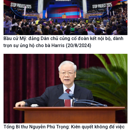
Nam
Bầu cử Mỹ: đảng Dân chủ củng cố đoàn kết nội bộ, dành
trọn sự ủng hộ cho bà Harris (20/8/2024)
Xã hội
Khoa học & Công nghệ
Tin Đời sống & Xã hội
Tin Khoa học & Công nghệ
Tổng Bí thư Nguyễn Phú Trọng: Kiên quyết không để việc
360 độ Sức khỏe
Kết nối công nghệ