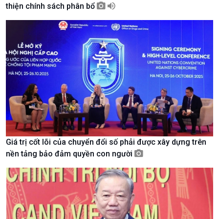
thiện chính sách phân bổ
Giới thiệu
Thời sự
Thời sự 6h
Thời sự 12h
Thời sự 18h
Thời sự 21h30
Bản tin
Chuyên mục
Theo dòng Thời sự
Giá trị cốt lõi của chuyển đổi số phải được xây dựng trên
nền tảng bảo đảm quyền con người