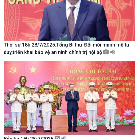
Thời sự 18h 28/7/2025:Tổng Bí thư-Đổi mới mạnh mẽ tư
duy,triển khai bảo vệ an ninh chính trị nội bộ
Chính trị
Thế giới
Tin Chính trị
Tin thế giới
Chính phủ với người dân
Vấn đề quốc tế
Quốc hội với cử tri
Hồ sơ sự kiện quốc tế
Xây dựng đảng
Thế giới & Việt Nam
Đảng trong cuộc sống
Biên cương - Một dải vững
Nhận diện sự thật
bền
Pháp luật và đời sống
Bản tin 15h 28/7/2025