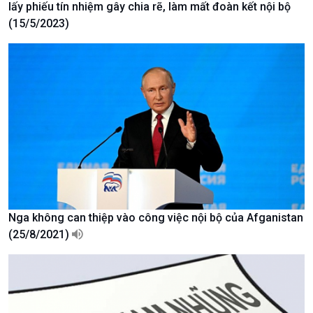
lấy phiếu tín nhiệm gây chia rẽ, làm mất đoàn kết nội bộ
Chuyển đổi Xanh
Sống chung với biến đổi
(15/5/2023)
Tài nguyên và Môi trường
khí hậu
Chuyên gia của bạn
Xã hội chuyển động
Bước chân đến trường
Nga không can thiệp vào công việc nội bộ của Afganistan
(25/8/2021)