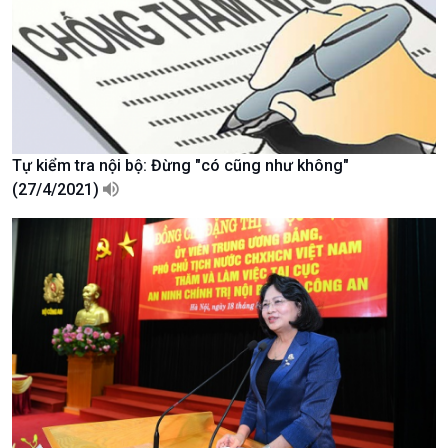
Văn hoá & Du lịch
Multimedia
Tin Văn hoá & Du lịch
Ảnh
Chát với người nổi tiếng
Video
Câu chuyện Thể thao
Infographic
E-Magazine
Tự kiểm tra nội bộ: Đừng "có cũng như không"
(27/4/2021)