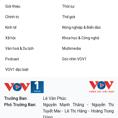
Giới thiệu
Thời sự
Chính trị
Thế giới
Kinh tế
Nông nghiệp & Biển đảo
VOV1 đặc biệt
Xã hội
Khoa học & Công nghệ
Thanh âm ký sự
Chân dung cuộc sống
Văn hoá & Du lịch
Multimedia
Các chương trình đặc biệt
Podcast
Góc nhìn VOV1
VOV1 đặc biệt
Trưởng Ban:
Lê Văn Phúc.
Phó Trưởng Ban:
Nguyễn Mạnh Thắng - Nguyễn Thị
Tuyết Mai - Lê Thị Hằng - Hoàng Trung
Dũng.