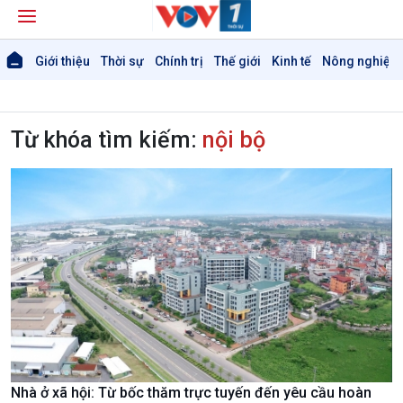
Giới thiệu
Thời sự
Chính trị
Thế giới
Kinh tế
Nông nghiệp 
Từ khóa tìm kiếm:
nội bộ
Nhà ở xã hội: Từ bốc thăm trực tuyến đến yêu cầu hoàn