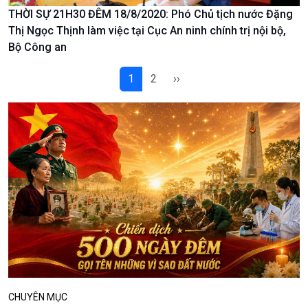
THỜI SỰ 21H30 ĐÊM 18/8/2020: Phó Chủ tịch nước Đặng
Podcast
Góc nhìn VOV1
Thị Ngọc Thịnh làm việc tại Cục An ninh chính trị nội bộ,
Bộ Công an
Bình luận
10 phút Sự kiện - Luận bàn
1
2
››
Câu chuyện thời sự
Dòng chảy sự kiện
Đối thoại
Diễn đàn chủ nhật
Chuyện đêm
CHUYÊN MỤC