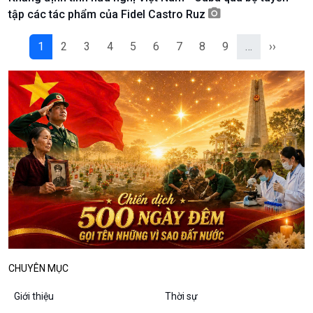
Podcast
Góc nhìn VOV1
tập các tác phẩm của Fidel Castro Ruz
Bình luận
10 phút Sự kiện - Luận bàn
1
2
3
4
5
6
7
8
9
…
››
Câu chuyện thời sự
Dòng chảy sự kiện
Đối thoại
Diễn đàn chủ nhật
Chuyện đêm
CHUYÊN MỤC
Giới thiệu
Thời sự