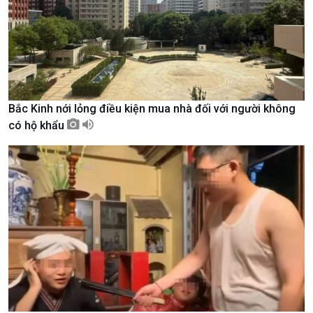
Bắc Kinh nới lỏng điều kiện mua nhà đối với người không
có hộ khẩu
Xã hội
Khoa học & Công nghệ
Tin Đời sống & Xã hội
Tin Khoa học & Công nghệ
360 độ Sức khỏe
Kết nối công nghệ
Chuyển đổi Xanh
Sống chung với biến đổi