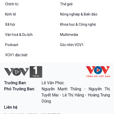
Chính trị
Thế giới
Kinh tế
Nông nghiệp & Biển đảo
VOV1 đặc biệt
Xã hội
Khoa học & Công nghệ
Thanh âm ký sự
Văn hoá & Du lịch
Multimedia
Chân dung cuộc sống
Các chương trình đặc biệt
Podcast
Góc nhìn VOV1
VOV1 đặc biệt
Trưởng Ban:
Lê Văn Phúc.
Phó Trưởng Ban:
Nguyễn Mạnh Thắng - Nguyễn Thị
Tuyết Mai - Lê Thị Hằng - Hoàng Trung
Dũng.
Liên hệ