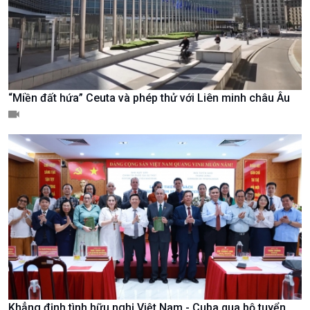
Tin Văn hoá & Du lịch
Ảnh
Chát với người nổi tiếng
Video
Câu chuyện Thể thao
Infographic
E-Magazine
“Miền đất hứa” Ceuta và phép thử với Liên minh châu Âu
Khẳng định tình hữu nghị Việt Nam - Cuba qua bộ tuyển