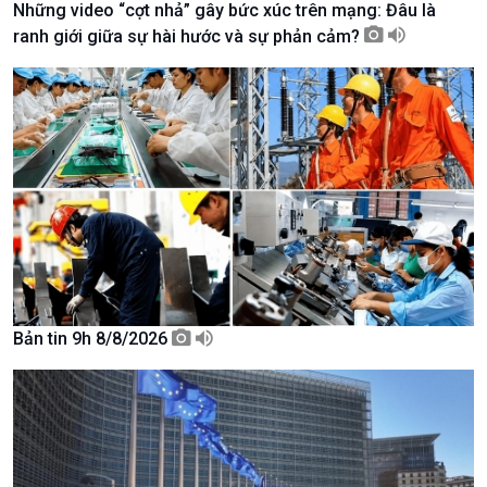
Những video “cợt nhả” gây bức xúc trên mạng: Đâu là
Tài nguyên và Môi trường
khí hậu
ranh giới giữa sự hài hước và sự phản cảm?
Chuyên gia của bạn
Xã hội chuyển động
Bước chân đến trường
Bản tin 9h 8/8/2026
Văn hoá & Du lịch
Multimedia