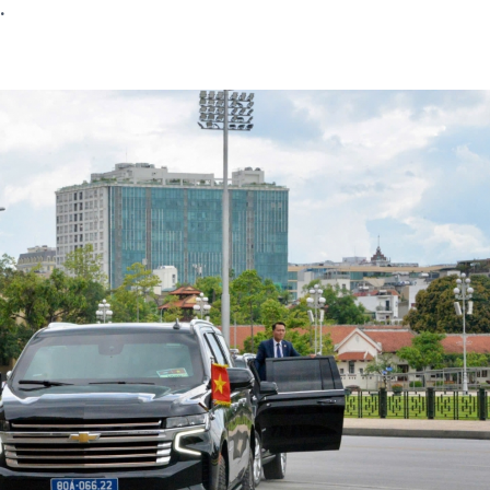
.
Chát với người nổi tiếng
Video
Câu chuyện Thể thao
Infographic
E-Magazine