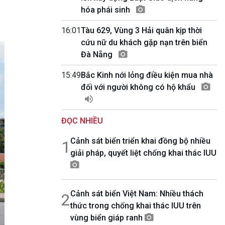
10 phút Sự kiện - Luận bàn
hóa phái sinh
Câu chuyện thời sự
Dòng chảy sự kiện
16:01
Tàu 629, Vùng 3 Hải quân kịp thời
Đối thoại
cứu nữ du khách gặp nạn trên biển
Diễn đàn chủ nhật
Đà Nẵng
Chuyện đêm
15:49
Bắc Kinh nới lỏng điều kiện mua nhà
đối với người không có hộ khẩu
ĐỌC NHIỀU
Cảnh sát biển triển khai đồng bộ nhiều
1
giải pháp, quyết liệt chống khai thác IUU
Cảnh sát biển Việt Nam: Nhiều thách
2
thức trong chống khai thác IUU trên
vùng biển giáp ranh