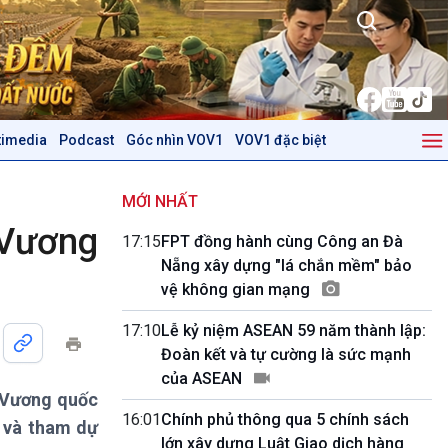
timedia
Podcast
Góc nhìn VOV1
VOV1 đặc biệt
Kinh tế
Nông nghiệp & Biển đảo
Tin Kinh tế
Tin Nông nghiệp & Biển
MỚI NHẤT
Trước giờ mở cửa
đảo
 Vương
17:15
FPT đồng hành cùng Công an Đà
Dòng chảy Kinh tế
Mùa vàng
Nẵng xây dựng "lá chắn mềm" bảo
Sức sống hàng Việt
Biển đảo Việt Nam
vệ không gian mạng
Khởi nghiệp
Tâm tình biên giới và hải
Tuyên chiến với gian lận
đảo
17:10
Lễ kỷ niệm ASEAN 59 năm thành lập:
thương mại
Tìm hiểu biển, đảo Việt
Đoàn kết và tự cường là sức mạnh
Nam
của ASEAN
g Vương quốc
Podcast
Góc nhìn VOV1
16:01
Chính phủ thông qua 5 chính sách
 và tham dự
Bình luận
lớn xây dựng Luật Giao dịch hàng