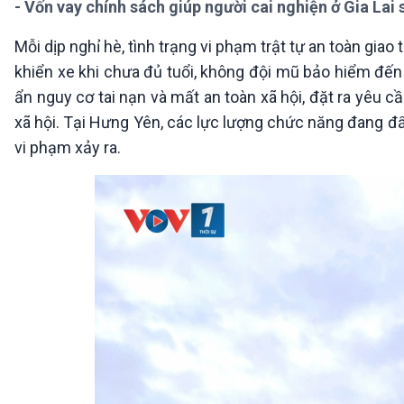
- Vốn vay chính sách giúp người cai nghiện ở Gia Lai
360 độ Sức khỏe
Kết nối công nghệ
Chuyển đổi Xanh
Sống chung với biến đổi
Mỗi dịp nghỉ hè, tình trạng vi phạm trật tự an toàn giao
Tài nguyên và Môi trường
khí hậu
khiển xe khi chưa đủ tuổi, không đội mũ bảo hiểm đến 
Chuyên gia của bạn
Xã hội chuyển động
ẩn nguy cơ tai nạn và mất an toàn xã hội, đặt ra yêu c
Bước chân đến trường
xã hội. Tại Hưng Yên, các lực lượng chức năng đang đẩy
vi phạm xảy ra.
VOV1 đặc biệt
Thanh âm ký sự
Chân dung cuộc sống
Các chương trình đặc biệt