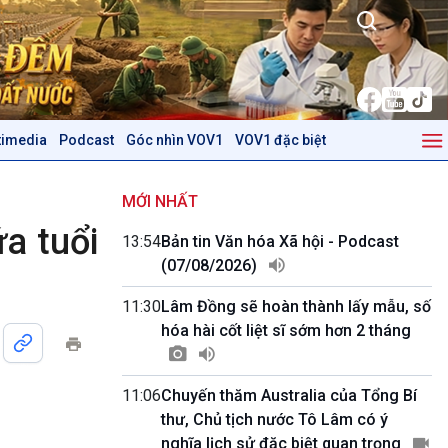
timedia
Podcast
Góc nhìn VOV1
VOV1 đặc biệt
Kinh tế
Nông nghiệp & Biển đảo
Tin Kinh tế
Tin Nông nghiệp & Biển
MỚI NHẤT
Trước giờ mở cửa
đảo
ứa tuổi
13:54
Bản tin Văn hóa Xã hội - Podcast
Dòng chảy Kinh tế
Mùa vàng
(07/08/2026)
Sức sống hàng Việt
Biển đảo Việt Nam
Khởi nghiệp
Tâm tình biên giới và hải
11:30
Lâm Đồng sẽ hoàn thành lấy mẫu, số
Tuyên chiến với gian lận
đảo
hóa hài cốt liệt sĩ sớm hơn 2 tháng
thương mại
Tìm hiểu biển, đảo Việt
Nam
11:06
Chuyến thăm Australia của Tổng Bí
Podcast
Góc nhìn VOV1
thư, Chủ tịch nước Tô Lâm có ý
Bình luận
nghĩa lịch sử đặc biệt quan trọng