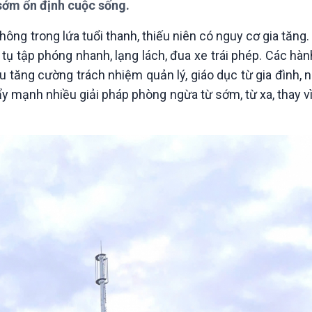
 sớm ổn định cuộc sống.
Chát với người nổi tiếng
Video
Câu chuyện Thể thao
Infographic
 thông trong lứa tuổi thanh, thiếu niên có nguy cơ gia tăng.
E-Magazine
tụ tập phóng nhanh, lạng lách, đua xe trái phép. Các hàn
ầu tăng cường trách nhiệm quản lý, giáo dục từ gia đình, 
 mạnh nhiều giải pháp phòng ngừa từ sớm, từ xa, thay vì 