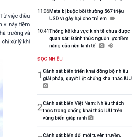
10 phút Sự kiện - Luận bàn
Câu chuyện thời sự
11:06
Meta bị buộc bồi thường 567 triệu
 Từ việc điều
Dòng chảy sự kiện
USD vì gây hại cho trẻ em
h vi này tiềm
Đối thoại
10:41
Thống kê khu vực kinh tế chưa được
Diễn đàn chủ nhật
nhà trường và
quan sát: Đánh thức nguồn lực tiềm
Chuyện đêm
chỉ xử lý khi
năng của nền kinh tế
ĐỌC NHIỀU
Cảnh sát biển triển khai đồng bộ nhiều
1
giải pháp, quyết liệt chống khai thác IUU
Cảnh sát biển Việt Nam: Nhiều thách
2
thức trong chống khai thác IUU trên
vùng biển giáp ranh
Cảnh sát biển đổi mới tuyên truyền,