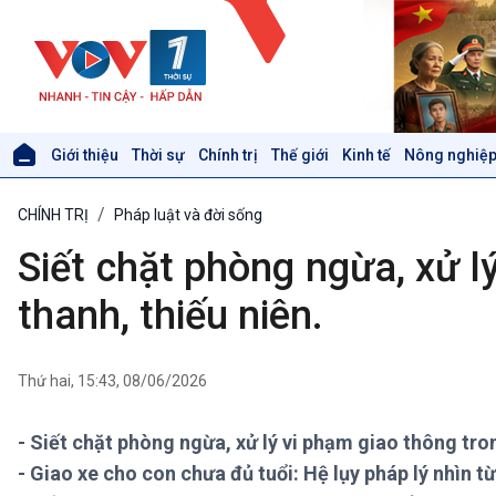
Giới thiệu
Thời sự
Chính trị
Thế giới
Kinh tế
Nông nghiệp
Giới thiệu
Thời sự
CHÍNH TRỊ
Pháp luật và đời sống
Thời sự 6h
Thời sự 12h
Siết chặt phòng ngừa, xử l
Thời sự 18h
Thời sự 21h30
thanh, thiếu niên.
Bản tin
Chuyên mục
Theo dòng Thời sự
Thứ hai, 15:43, 08/06/2026
- Siết chặt phòng ngừa, xử lý vi phạm giao thông tron
Xã hội
Khoa học & Công nghệ
- Giao xe cho con chưa đủ tuổi: Hệ lụy pháp lý nhìn từ
Tin Đời sống & Xã hội
Tin Khoa học & Công nghệ