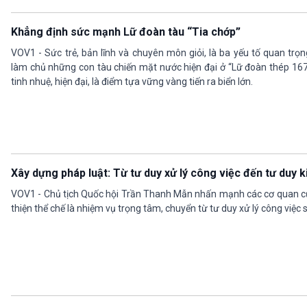
Khẳng định sức mạnh Lữ đoàn tàu “Tia chớp”
VOV1 - Sức trẻ, bản lĩnh và chuyên môn giỏi, là ba yếu tố quan trọ
làm chủ những con tàu chiến mặt nước hiện đại ở “Lữ đoàn thép 16
tinh nhuệ, hiện đại, là điểm tựa vững vàng tiến ra biển lớn.
Xây dựng pháp luật: Từ tư duy xử lý công việc đến tư duy k
VOV1 - Chủ tịch Quốc hội Trần Thanh Mẫn nhấn mạnh các cơ quan của
thiện thể chế là nhiệm vụ trọng tâm, chuyển từ tư duy xử lý công việc 