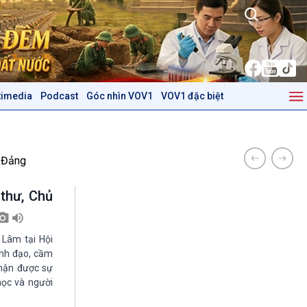
timedia
Podcast
Góc nhìn VOV1
VOV1 đặc biệt
Kinh tế
Nông nghiệp & Biển đảo
Tin Kinh tế
Tin Nông nghiệp & Biển
Trước giờ mở cửa
đảo
 Đảng
Dòng chảy Kinh tế
Mùa vàng
Sức sống hàng Việt
Biển đảo Việt Nam
 thư, Chủ
Khởi nghiệp
Tâm tình biên giới và hải
Tuyên chiến với gian lận
đảo
thương mại
Tìm hiểu biển, đảo Việt
 Lâm tại Hội
Nam
ãnh đạo, cầm
nhận được sự
Podcast
Góc nhìn VOV1
học và người
Bình luận