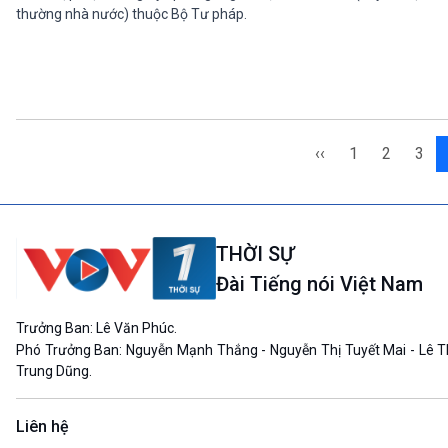
thường nhà nước) thuộc Bộ Tư pháp.
‹‹
1
2
3
THỜI SỰ
Đài Tiếng nói Việt Nam
Trưởng Ban: Lê Văn Phúc.
Phó Trưởng Ban: Nguyễn Mạnh Thắng - Nguyễn Thị Tuyết Mai - Lê T
Trung Dũng.
Liên hệ