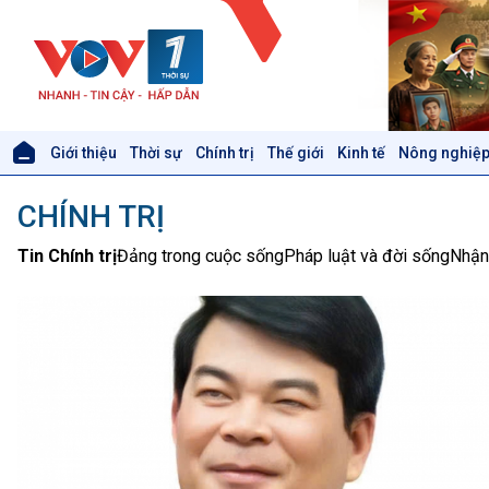
Giới thiệu
Thời sự
Chính trị
Thế giới
Kinh tế
Nông nghiệp
Giới thiệu
Thời sự
CHÍNH TRỊ
Thời sự 6h
Thời sự 12h
Tin Chính trị
Đảng trong cuộc sống
Pháp luật và đời sống
Nhận
Thời sự 18h
Thời sự 21h30
Bản tin
Chuyên mục
Theo dòng Thời sự
Xã hội
Khoa học & Công nghệ
Tin Đời sống & Xã hội
Tin Khoa học & Công nghệ