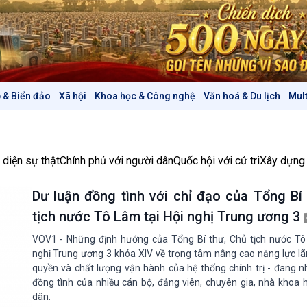
 & Biển đảo
Xã hội
Khoa học & Công nghệ
Văn hoá & Du lịch
Mul
Chính trị
Thế giới
Tin Chính trị
Tin thế giới
Chính phủ với người dân
Vấn đề quốc tế
 diện sự thật
Chính phủ với người dân
Quốc hội với cử tri
Xây dựng
Quốc hội với cử tri
Hồ sơ sự kiện quốc tế
Xây dựng đảng
Thế giới & Việt Nam
Dư luận đồng tình với chỉ đạo của Tổng Bí
Đảng trong cuộc sống
Biên cương - Một dải vững
tịch nước Tô Lâm tại Hội nghị Trung ương 3
Nhận diện sự thật
bền
Pháp luật và đời sống
VOV1 - Những định hướng của Tổng Bí thư, Chủ tịch nước Tô
nghị Trung ương 3 khóa XIV về trọng tâm nâng cao năng lực l
quyền và chất lượng vận hành của hệ thống chính trị - đang 
Văn hoá & Du lịch
Multimedia
đồng tình của nhiều cán bộ, đảng viên, chuyên gia, nhà khoa 
Tin Văn hoá & Du lịch
Ảnh
dân.