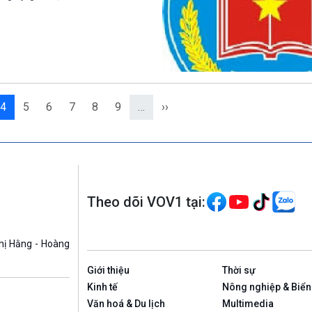
4
5
6
7
8
9
…
››
Theo dõi VOV1 tại:
hị Hằng - Hoàng
Giới thiệu
Thời sự
Kinh tế
Nông nghiệp & Biển
Văn hoá & Du lịch
Multimedia