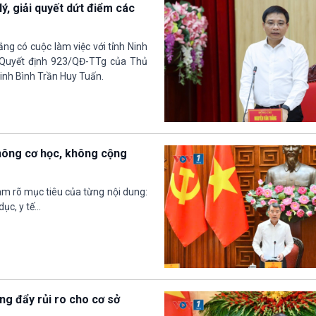
ý, giải quyết dứt điểm các
ng có cuộc làm việc với tỉnh Ninh
o Quyết định 923/QĐ-TTg của Thủ
Ninh Bình Trần Huy Tuấn.
hông cơ học, không cộng
àm rõ mục tiêu của từng nội dung:
c, y tế...
ng đẩy rủi ro cho cơ sở