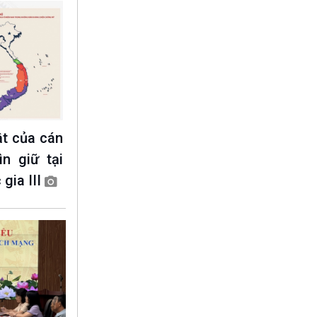
ật của cán
n giữ tại
gia III