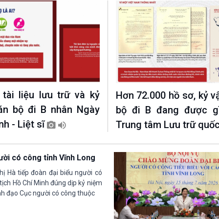
 tài liệu lưu trữ và kỷ
Hơn 72.000 hồ sơ, kỷ v
án bộ đi B nhân Ngày
bộ đi B đang được gì
h - Liệt sĩ
Trung tâm Lưu trữ quốc 
ười có công tỉnh Vĩnh Long
hị Hà tiếp đoàn đại biểu người có
tịch Hồ Chí Minh đúng dịp kỷ niệm
ãnh đạo Cục người có công thuộc