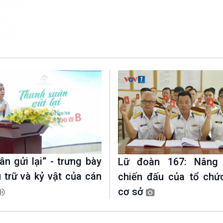
Chát với người nổi tiếng
Video
Câu chuyện Thể thao
Infographic
E-Magazine
n gửi lại” - trưng bày
Lữ đoàn 167: Nâng
ưu trữ và kỷ vật của cán
chiến đấu của tổ chứ
cơ sở