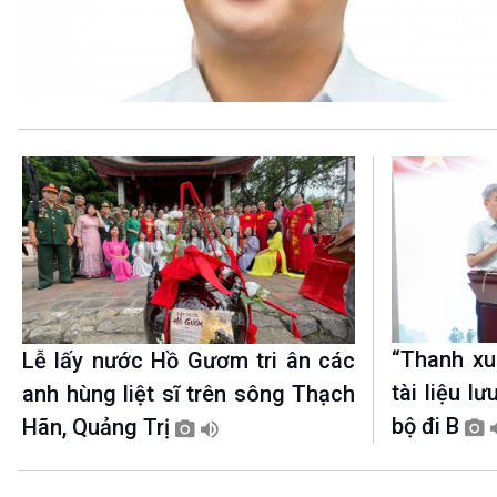
360 độ Sức khỏe
Kết nối công nghệ
Chuyển đổi Xanh
Sống chung với biến đổi
Tài nguyên và Môi trường
khí hậu
Chuyên gia của bạn
Xã hội chuyển động
Bước chân đến trường
VOV1 đặc biệt
Thanh âm ký sự
Chân dung cuộc sống
Các chương trình đặc biệt
“Thanh xuâ
Lễ lấy nước Hồ Gươm tri ân các
tài liệu l
anh hùng liệt sĩ trên sông Thạch
bộ đi B
Hãn, Quảng Trị