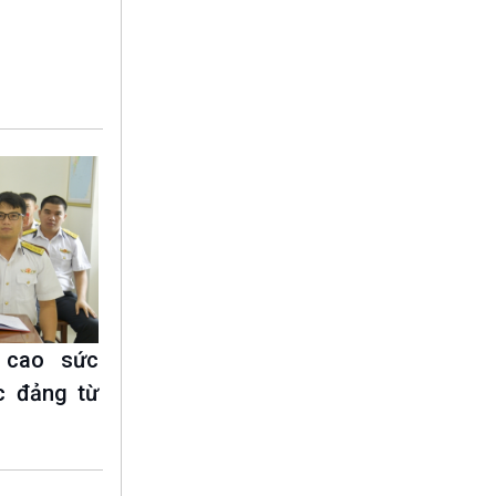
10 phút Sự kiện - Luận bàn
Câu chuyện thời sự
Dòng chảy sự kiện
Đối thoại
Diễn đàn chủ nhật
Chuyện đêm
 cao sức
c đảng từ