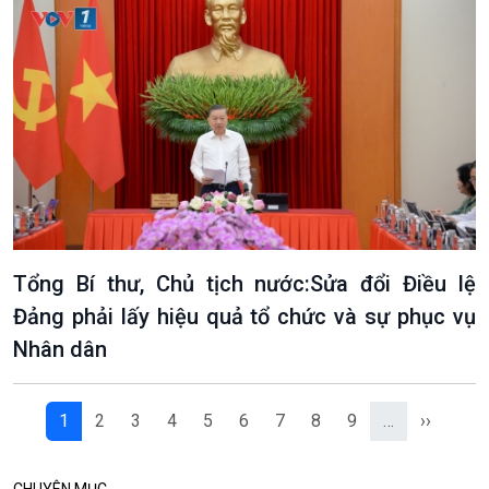
VOV1 đặc biệt
Thanh âm ký sự
Chân dung cuộc sống
Các chương trình đặc biệt
Tổng Bí thư, Chủ tịch nước:Sửa đổi Điều lệ
Đảng phải lấy hiệu quả tổ chức và sự phục vụ
Nhân dân
1
2
3
4
5
6
7
8
9
…
››