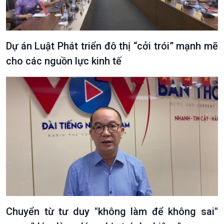
Dự án Luật Phát triển đô thị “cởi trói” mạnh mẽ
cho các nguồn lực kinh tế
Văn hoá & Du lịch
Multimedia
Tin Văn hoá & Du lịch
Ảnh
Chát với người nổi tiếng
Video
Câu chuyện Thể thao
Infographic
E-Magazine
Chuyển từ tư duy "không làm để không sai"