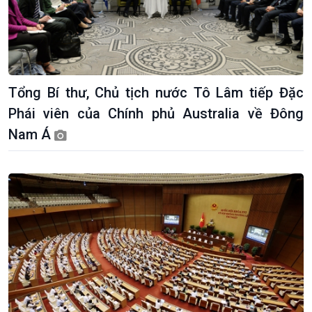
Tổng Bí thư, Chủ tịch nước Tô Lâm tiếp Đặc
Giới thiệu
Thời sự
Phái viên của Chính phủ Australia về Đông
Thời sự 6h
Nam Á
Thời sự 12h
Thời sự 18h
Thời sự 21h30
Bản tin
Chuyên mục
Theo dòng Thời sự