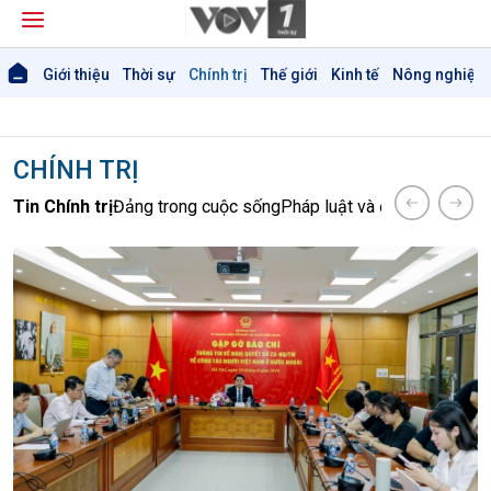
Giới thiệu
Thời sự
Chính trị
Thế giới
Kinh tế
Nông nghiệp 
CHÍNH TRỊ
Tin Chính trị
Đảng trong cuộc sống
Pháp luật và đời sống
Nhận 