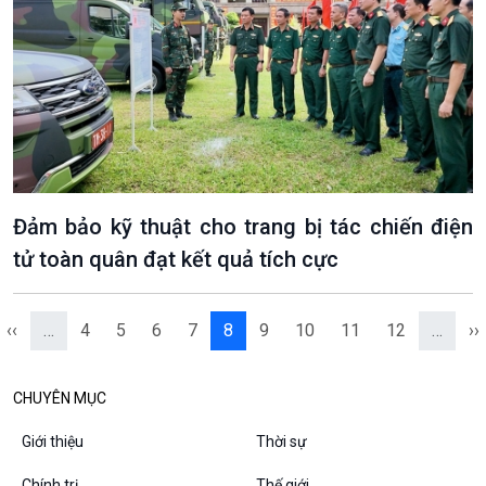
VOV1 đặc biệt
Thanh âm ký sự
Chân dung cuộc sống
Các chương trình đặc biệt
Đảm bảo kỹ thuật cho trang bị tác chiến điện
tử toàn quân đạt kết quả tích cực
‹‹
…
4
5
6
7
8
9
10
11
12
…
››
CHUYÊN MỤC
Giới thiệu
Thời sự
Chính trị
Thế giới