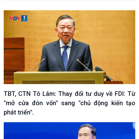
Xã hội
Khoa học & Công nghệ
Tin Đời sống & Xã hội
Tin Khoa học & Công nghệ
360 độ Sức khỏe
Kết nối công nghệ
Chuyển đổi Xanh
Sống chung với biến đổi
Tài nguyên và Môi trường
khí hậu
Chuyên gia của bạn
Xã hội chuyển động
Bước chân đến trường
TBT, CTN Tô Lâm: Thay đổi tư duy về FDI: Từ
"mở cửa đón vốn" sang "chủ động kiến tạo
phát triển".