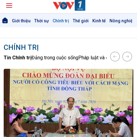
Giới thiệu
Thời sự
Chính trị
Thế giới
Kinh tế
Nông nghiệp 
CHÍNH TRỊ
Tin Chính trị
Đảng trong cuộc sống
Pháp luật và đời sống
Nhận 