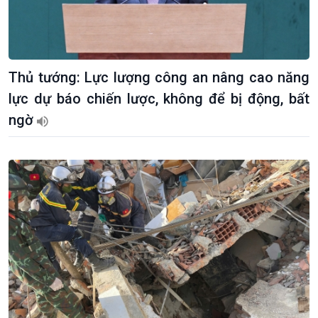
Thủ tướng: Lực lượng công an nâng cao năng
Giới thiệu
Thời sự
lực dự báo chiến lược, không để bị động, bất
Thời sự 6h
ngờ
Thời sự 12h
Thời sự 18h
Thời sự 21h30
Bản tin
Chuyên mục
Theo dòng Thời sự