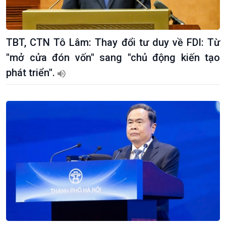
Trước giờ mở cửa
đảo
Dòng chảy Kinh tế
Mùa vàng
Sức sống hàng Việt
Biển đảo Việt Nam
TBT, CTN Tô Lâm: Thay đổi tư duy về FDI: Từ
Khởi nghiệp
Tâm tình biên giới và hải
"mở cửa đón vốn" sang "chủ động kiến tạo
Tuyên chiến với gian lận
đảo
thương mại
Tìm hiểu biển, đảo Việt
phát triển".
Nam