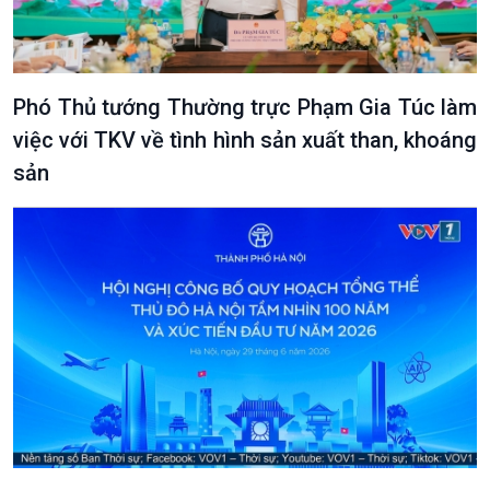
Phó Thủ tướng Thường trực Phạm Gia Túc làm
việc với TKV về tình hình sản xuất than, khoáng
sản
Văn hoá & Du lịch
Multimedia
Tin Văn hoá & Du lịch
Ảnh
Chát với người nổi tiếng
Video
Câu chuyện Thể thao
Infographic
E-Magazine