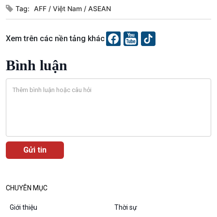
Tag:
AFF
Việt Nam
ASEAN
Xem trên các nền tảng khác
Bình luận
VOV1 đặc biệt
Thanh âm ký sự
Chân dung cuộc sống
CHUYÊN MỤC
Các chương trình đặc biệt
Giới thiệu
Thời sự