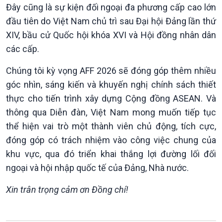
Podcast
Góc nhìn VOV1
Đây cũng là sự kiện đối ngoại đa phương cấp cao lớn
Bình luận
đầu tiên do Việt Nam chủ trì sau Đại hội Đảng lần thứ
10 phút Sự kiện - Luận bàn
XIV, bầu cử Quốc hội khóa XVI và Hội đồng nhân dân
Câu chuyện thời sự
các cấp.
Dòng chảy sự kiện
Đối thoại
Chúng tôi kỳ vọng AFF 2026 sẽ đóng góp thêm nhiều
Diễn đàn chủ nhật
góc nhìn, sáng kiến và khuyến nghị chính sách thiết
Chuyện đêm
thực cho tiến trình xây dựng Cộng đồng ASEAN. Và
thông qua Diễn đàn, Việt Nam mong muốn tiếp tục
thể hiện vai trò một thành viên chủ động, tích cực,
đóng góp có trách nhiệm vào công việc chung của
khu vực, qua đó triển khai thắng lợi đường lối đối
ngoại và hội nhập quốc tế của Đảng, Nhà nước.
Xin trân trọng cảm ơn Đồng chí!