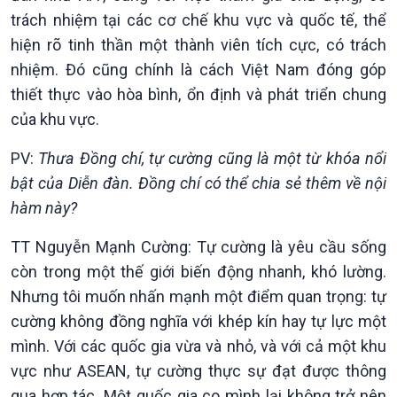
trách nhiệm tại các cơ chế khu vực và quốc tế, thể
Kinh tế
Nông nghiệp & Biển đảo
hiện rõ tinh thần một thành viên tích cực, có trách
Tin Kinh tế
Tin Nông nghiệp & Biển
nhiệm. Đó cũng chính là cách Việt Nam đóng góp
Trước giờ mở cửa
đảo
Dòng chảy Kinh tế
Mùa vàng
thiết thực vào hòa bình, ổn định và phát triển chung
Sức sống hàng Việt
Biển đảo Việt Nam
của khu vực.
Khởi nghiệp
Tâm tình biên giới và hải
Tuyên chiến với gian lận
đảo
PV:
Thưa Đồng chí, tự cường cũng là một từ khóa nổi
thương mại
Tìm hiểu biển, đảo Việt
bật của Diễn đàn. Đồng chí có thể chia sẻ thêm về nội
Nam
hàm này?
TT Nguyễn Mạnh Cường: Tự cường là yêu cầu sống
còn trong một thế giới biến động nhanh, khó lường.
Nhưng tôi muốn nhấn mạnh một điểm quan trọng: tự
cường không đồng nghĩa với khép kín hay tự lực một
mình. Với các quốc gia vừa và nhỏ, và với cả một khu
vực như ASEAN, tự cường thực sự đạt được thông
qua hợp tác. Một quốc gia co mình lại không trở nên