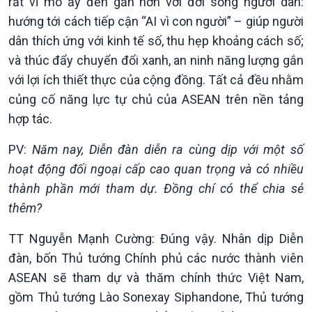
rất vĩ mô ấy đến gần hơn với đời sống người dân:
Tài nguyên và Môi trường
khí hậu
hướng tới cách tiếp cận “AI vì con người” – giúp người
Chuyên gia của bạn
dân thích ứng với kinh tế số, thu hẹp khoảng cách số;
Xã hội chuyển động
Bước chân đến trường
và thúc đẩy chuyển đổi xanh, an ninh năng lượng gắn
với lợi ích thiết thực của cộng đồng. Tất cả đều nhằm
củng cố năng lực tự chủ của ASEAN trên nền tảng
hợp tác.
PV:
Năm nay, Diễn đàn diễn ra cùng dịp với một số
hoạt động đối ngoại cấp cao quan trọng và có nhiều
thành phần mới tham dự. Đồng chí có thể chia sẻ
thêm?
TT Nguyễn Mạnh Cường: Đúng vậy. Nhân dịp Diễn
đàn, bốn Thủ tướng Chính phủ các nước thành viên
ASEAN sẽ tham dự và thăm chính thức Việt Nam,
gồm Thủ tướng Lào Sonexay Siphandone, Thủ tướng