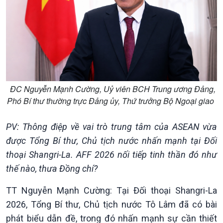
Chính trị
Thế giới
ĐC Nguyễn Mạnh Cường, Uỷ viên BCH Trung ương Đảng,
Tin Chính trị
Tin thế giới
Phó Bí thư thường trực Đảng ủy, Thứ trưởng Bộ Ngoại giao
Chính phủ với người dân
Vấn đề quốc tế
Quốc hội với cử tri
Hồ sơ sự kiện quốc tế
PV: Thông điệp về vai trò trung tâm của ASEAN vừa
Xây dựng đảng
Thế giới & Việt Nam
được Tổng Bí thư, Chủ tịch nước nhấn mạnh tại Đối
Đảng trong cuộc sống
Biên cương - Một dải vững
thoại Shangri-La. AFF 2026 nối tiếp tinh thần đó như
Nhận diện sự thật
bền
thế nào, thưa Đồng chí?
Pháp luật và đời sống
TT Nguyễn Mạnh Cường: Tại Đối thoại Shangri-La
2026, Tổng Bí thư, Chủ tịch nước Tô Lâm đã có bài
phát biểu dẫn đề, trong đó nhấn mạnh sự cần thiết