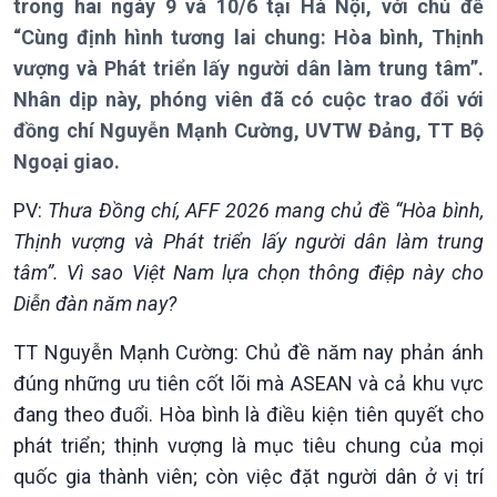
trong hai ngày 9 và 10/6 tại Hà Nội, với chủ đề
“Cùng định hình tương lai chung: Hòa bình, Thịnh
vượng và Phát triển lấy người dân làm trung tâm”.
Nhân dịp này, phóng viên đã có cuộc trao đổi với
đồng chí Nguyễn Mạnh Cường, UVTW Đảng, TT Bộ
Ngoại giao.
PV:
Thưa Đồng chí, AFF 2026 mang chủ đề “Hòa bình,
Thịnh vượng và Phát triển lấy người dân làm trung
tâm”. Vì sao Việt Nam lựa chọn thông điệp này cho
Diễn đàn năm nay?
Giới thiệu
Thời sự
TT Nguyễn Mạnh Cường: Chủ đề năm nay phản ánh
Thời sự 6h
đúng những ưu tiên cốt lõi mà ASEAN và cả khu vực
Thời sự 12h
đang theo đuổi. Hòa bình là điều kiện tiên quyết cho
Thời sự 18h
phát triển; thịnh vượng là mục tiêu chung của mọi
Thời sự 21h30
quốc gia thành viên; còn việc đặt người dân ở vị trí
Bản tin