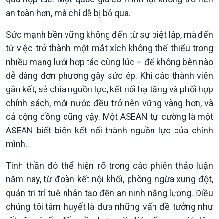
an toàn hơn, mà chỉ dễ bị bỏ qua.
Sức mạnh bền vững không đến từ sự biệt lập, mà đến
từ việc trở thành một mắt xích không thể thiếu trong
nhiều mạng lưới hợp tác cùng lúc – để không bên nào
dễ dàng đơn phương gây sức ép. Khi các thành viên
gắn kết, sẻ chia nguồn lực, kết nối hạ tầng và phối hợp
chính sách, mỗi nước đều trở nên vững vàng hơn, và
cả cộng đồng cũng vậy. Một ASEAN tự cường là một
ASEAN biết biến kết nối thành nguồn lực của chính
mình.
Tinh thần đó thể hiện rõ trong các phiên thảo luận
Xã hội
Khoa học & Công nghệ
năm nay, từ đoàn kết nội khối, phòng ngừa xung đột,
Tin Đời sống & Xã hội
Tin Khoa học & Công nghệ
quản trị trí tuệ nhân tạo đến an ninh năng lượng. Điều
360 độ Sức khỏe
Kết nối công nghệ
chúng tôi tâm huyết là đưa những vấn đề tưởng như
Chuyển đổi Xanh
Sống chung với biến đổi