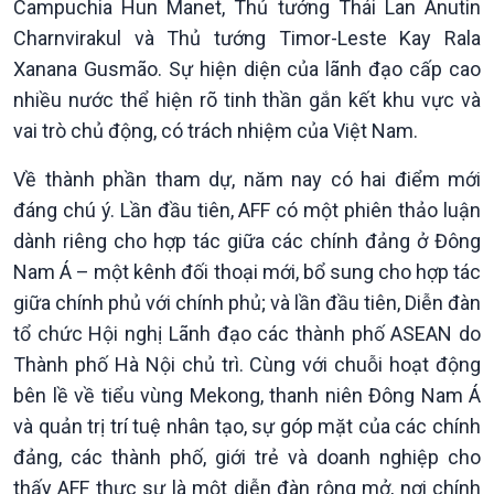
Campuchia Hun Manet, Thủ tướng Thái Lan Anutin
Charnvirakul và Thủ tướng Timor-Leste Kay Rala
Xanana Gusmão. Sự hiện diện của lãnh đạo cấp cao
nhiều nước thể hiện rõ tinh thần gắn kết khu vực và
vai trò chủ động, có trách nhiệm của Việt Nam.
Về thành phần tham dự, năm nay có hai điểm mới
đáng chú ý. Lần đầu tiên, AFF có một phiên thảo luận
dành riêng cho hợp tác giữa các chính đảng ở Đông
Văn hoá & Du lịch
Multimedia
Nam Á – một kênh đối thoại mới, bổ sung cho hợp tác
Tin Văn hoá & Du lịch
Ảnh
Chát với người nổi tiếng
Video
giữa chính phủ với chính phủ; và lần đầu tiên, Diễn đàn
Câu chuyện Thể thao
Infographic
tổ chức Hội nghị Lãnh đạo các thành phố ASEAN do
E-Magazine
Thành phố Hà Nội chủ trì. Cùng với chuỗi hoạt động
bên lề về tiểu vùng Mekong, thanh niên Đông Nam Á
và quản trị trí tuệ nhân tạo, sự góp mặt của các chính
đảng, các thành phố, giới trẻ và doanh nghiệp cho
thấy AFF thực sự là một diễn đàn rộng mở, nơi chính