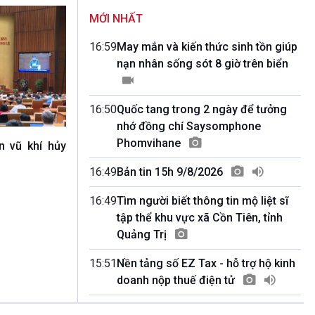
Quảng cáo
MỚI NHẤT
11h59-12h00
Báo giờ
16:59
May mắn và kiến thức sinh tồn giúp
12h00-12h57
nạn nhân sống sót 8 giờ trên biển
Thời sự trưa (trực tiếp)
12h57-13h00
Quảng cáo
16:50
Quốc tang trong 2 ngày để tưởng
13h00-13h15
nhớ đồng chí Saysomphone
Kết nối công nghệ (phát lại Thứ Bẩy)
Phomvihane
n vũ khí hủy
13h15-13h45
Chân dung cuộc sống (phát lại Thứ Sáu)
16:49
Bản tin 15h 9/8/2026
13h45-14h00
Người Việt ở nước ngoài với quê hương
16:49
Tìm người biết thông tin mộ liệt sĩ
(phát lại Thứ Bẩy)
tập thể khu vực xã Cồn Tiên, tỉnh
14h00-14h05
Quảng Trị
Bản tin thời sự (VH-XH quốc tế)
14h05-14h50
15:51
Nền tảng số EZ Tax - hỗ trợ hộ kinh
Diễn đàn Chủ nhật (phát lại)
doanh nộp thuế điện tử
14h50-15h00
Câu chuyện quốc tế
15h00-15h15