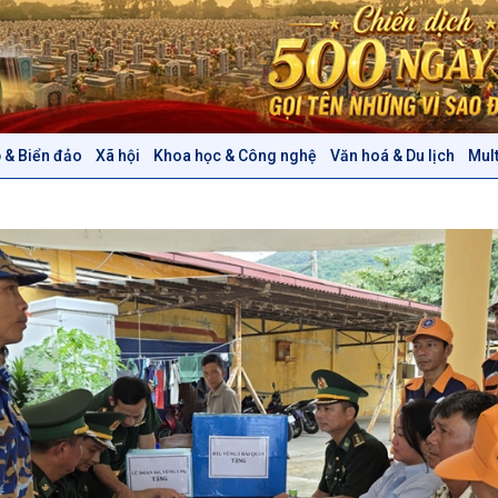
 & Biển đảo
Xã hội
Khoa học & Công nghệ
Văn hoá & Du lịch
Mul
Chính trị
Thế giới
Tin Chính trị
Tin thế giới
Chính phủ với người dân
Vấn đề quốc tế
Quốc hội với cử tri
Hồ sơ sự kiện quốc tế
Xây dựng đảng
Thế giới & Việt Nam
Đảng trong cuộc sống
Biên cương - Một dải vững
Nhận diện sự thật
bền
Pháp luật và đời sống
Văn hoá & Du lịch
Multimedia
Tin Văn hoá & Du lịch
Ảnh