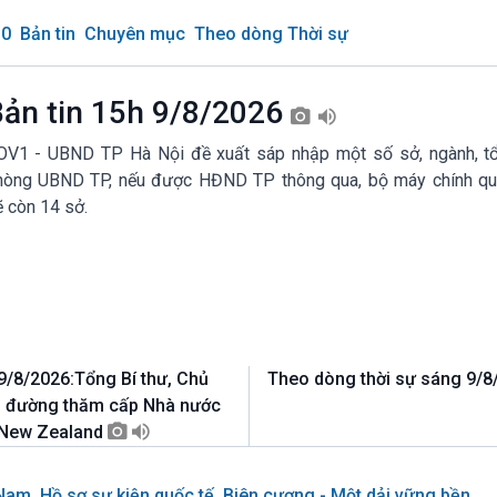
30
Bản tin
Chuyên mục
Theo dòng Thời sự
ản tin 15h 9/8/2026
OV1 - UBND TP Hà Nội đề xuất sáp nhập một số sở, ngành, tổ
hòng UBND TP, nếu được HĐND TP thông qua, bộ máy chính qu
 còn 14 sở.
9/8/2026:Tổng Bí thư, Chủ
Theo dòng thời sự sáng 9/
ên đường thăm cấp Nhà nước
à New Zealand
 Nam
Hồ sơ sự kiện quốc tế
Biên cương - Một dải vững bền