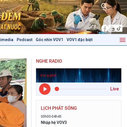
timedia
Podcast
Góc nhìn VOV1
VOV1 đặc biệt
Kinh tế
Nông nghiệp & Biển đảo
Tin Kinh tế
Tin Nông nghiệp & Biển
NGHE RADIO
Trước giờ mở cửa
đảo
Dòng chảy Kinh tế
Mùa vàng
Đang phát
Sức sống hàng Việt
Biển đảo Việt Nam
Khởi nghiệp
Tâm tình biên giới và hải
Live
Tuyên chiến với gian lận
đảo
thương mại
Tìm hiểu biển, đảo Việt
Nam
LỊCH PHÁT SÓNG
Podcast
Góc nhìn VOV1
00h00-04h45
Nhập hệ VOV3
Bình luận