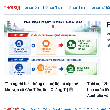
Thời sự 6h
Thời sự 12h
Thời sự 18h
Thời sự 21h
THỜI SỰ
|
B
V
p
sẽ
Tìm người biết thông tin mộ liệt sĩ tập thể
Thời sự 12h 
khu vực xã Cồn Tiên, tỉnh Quảng Trị
tịch nước l
Australia v
Tin thế giới
Các vấn đề quốc tế
Thế Giới với Việt
THẾ GIỚI
|