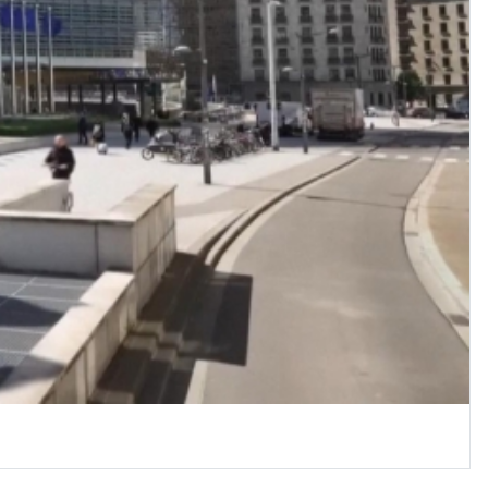
thứ 7)
19h30-19h55
360 độ sức khỏe (phát lại)
19h55-20h00
Quảng cáo
20h00-20h30
Vì an ninh Tổ quốc
20h30-20h59
Chuyên gia của bạn (phát lại)
20h59-21h00
Nhạc top- Báo giờ
21h00-21h30
Quân đội nhân dân
21h30-21h58
Thời sự đêm (trực tiếp)
21h58-22h00
Quảng cáo
22h00-22h10
Câu chuyện quốc tế (phát lại)
22h10-22h15
Chương trình đệm