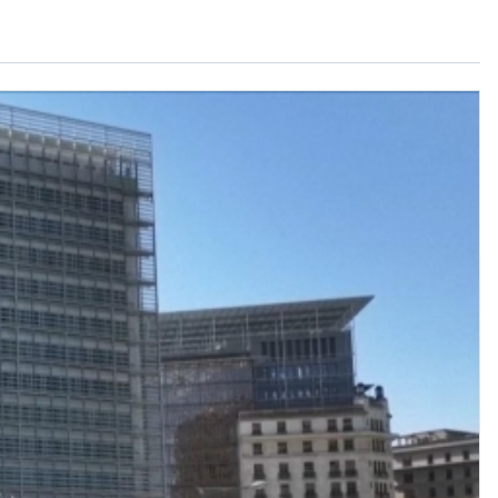
Bản tin thời sự tổng hợp
15h15-15h20
Quảng cáo
15h20-15h50
Chuyên gia của bạn
15h50-16h00
A lô VOV1 (phát lại thứ 7)
16h00-17h00
Theo dòng thời sự (tin cập nhật chiều)
17h00-17h50
Cuộc sống 365
17h50-17h59
Chương trình đệm-Quảng bá
17h59-18h00
Nhạc top-Báo giờ
18h00-18h57
Thời sự chiều (trực tiếp)
18h57-19h00
Quảng cáo
19h00-19h30
Tâm tình nơi biên giới và hải đảo (phát lại