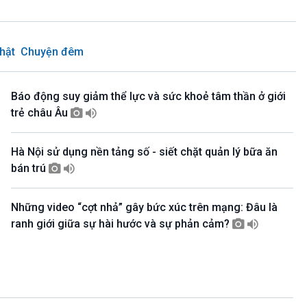
22h15-23h00
Khởi nghiệp (phát lại)
23h00-23h10
Bản tin cuối cùng trong ngày
hật
Chuyện đêm
23h10-23h15
Rao sóng - Giới thiệu chương trình đặc
sắc
Báo động suy giảm thể lực và sức khoẻ tâm thần ở giới
23h15-24h00
trẻ châu Âu
Tạp chí VH-NT Quân đội (Tuần 1-3)- Bác
Hồ với chiến sỹ (Tuần 2-4)
Hà Nội sử dụng nền tảng số - siết chặt quản lý bữa ăn
bán trú
Những video “cợt nhả” gây bức xúc trên mạng: Đâu là
ranh giới giữa sự hài hước và sự phản cảm?