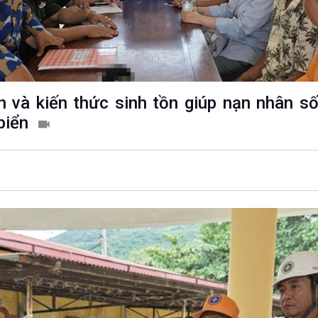
Chát với người nổi tiếng
Video
Câu chuyện Thể thao
Infographic
E-Magazine
 và kiến thức sinh tồn giúp nạn nhân số
 biển