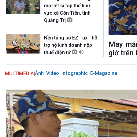
360 độ Sức khỏe
Kết nối công nghệ
mộ liệt sĩ tập thể khu
Chuyển đổi Xanh
Sống chung với biến đổi
vực xã Cồn Tiên, tỉnh
Tài nguyên và Môi trường
khí hậu
Quảng Trị
Chuyên gia của bạn
Xã hội chuyển động
Nền tảng số EZ Tax - hỗ
Bước chân đến trường
May mắn
trợ hộ kinh doanh nộp
VOV1 đặc biệt
giờ trên
thuế điện tử
Thanh âm ký sự
Chân dung cuộc sống
Ảnh
Video
Infographic
E-Magazine
MULTIMEDIA
|
Các chương trình đặc biệt