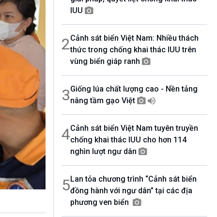
07h00-08h00
IUU
Theo dòng thời sự
08h00-08h30
Ca nhạc theo yêu cầu
Cảnh sát biển Việt Nam: Nhiều thách
2
08h30-09h00
thức trong chống khai thác IUU trên
Thể thao 7 ngày (v2)
vùng biển giáp ranh
09h00-09h15
Bản tin thời sự
09h15-10h00
Giống lúa chất lượng cao - Nền tảng
3
Diễn đàn chủ nhật
nâng tầm gạo Việt
10h00-10h30
Các tuần đầu tháng - Âm nhạc với cuộc
sống ( Tuần cuối tháng - Thanh âm ký sự)
Cảnh sát biển Việt Nam tuyên truyền
4
10h30-10h55
chống khai thác IUU cho hơn 114
360 độ sức khỏe
nghìn lượt ngư dân
10h55-11h00
Quảng cáo
11h00-11h05
Lan tỏa chương trình “Cảnh sát biển
5
Bản tin thể thao
đồng hành với ngư dân” tại các địa
11h05-11h50
phương ven biển
Khởi nghiệp
11h50-11h59