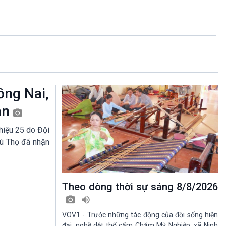
ồng Nai,
ân
hiệu 25 do Đội
hú Thọ đã nhận
Theo dòng thời sự sáng 8/8/2026
VOV1 - Trước những tác động của đời sống hiện
đại, nghề dệt thổ cẩm Chăm Mỹ Nghiệp, xã Ninh