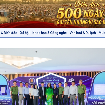
 & Biển đảo
Xã hội
Khoa học & Công nghệ
Văn hoá & Du lịch
Mul
Chính trị
Thế giới
Tin Chính trị
Tin thế giới
Chính phủ với người dân
Vấn đề quốc tế
Quốc hội với cử tri
Hồ sơ sự kiện quốc tế
Xây dựng đảng
Thế giới & Việt Nam
Đảng trong cuộc sống
Biên cương - Một dải vững
Nhận diện sự thật
bền
Pháp luật và đời sống
Văn hoá & Du lịch
Multimedia
Tin Văn hoá & Du lịch
Ảnh