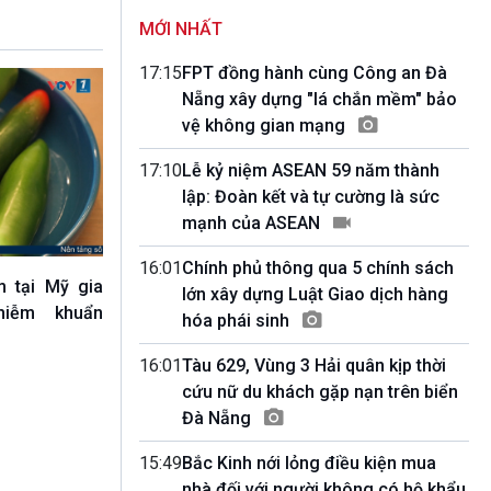
11h35-11h50
MỚI NHẤT
Kết nối 54 (phát lại Thứ Tư)
11h50-11h59
17:15
FPT đồng hành cùng Công an Đà
Quảng cáo
Nẵng xây dựng "lá chắn mềm" bảo
11h59-12h00
vệ không gian mạng
Báo giờ
12h00-12h57
17:10
Lễ kỷ niệm ASEAN 59 năm thành
Thời sự trưa (trực tiếp)
lập: Đoàn kết và tự cường là sức
12h57-13h00
mạnh của ASEAN
Quảng cáo
13h00-13h30
16:01
Chính phủ thông qua 5 chính sách
Câu lạc bộ Âm nhạc
m tại Mỹ gia
lớn xây dựng Luật Giao dịch hàng
13h30-13h45
hiễm khuẩn
Sống chung với biến đổi khí hậu (Phát lại
hóa phái sinh
Thứ Năm)
16:01
Tàu 629, Vùng 3 Hải quân kịp thời
13h45-14h00
Người Việt ở nước ngoài với quê hương
cứu nữ du khách gặp nạn trên biển
14h00-15h00
Đà Nẵng
Ca nhạc Chào Năm mới (Phát lại)
15h00-15h15
15:49
Bắc Kinh nới lỏng điều kiện mua
Bản tin Thời sự
nhà đối với người không có hộ khẩu