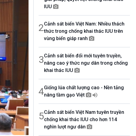
07h00-08h30
IUU
Theo dòng thời sự
08h30-08h55
360 độ Sức khỏe
Cảnh sát biển Việt Nam: Nhiều thách
2
08h55-09h00
thức trong chống khai thác IUU trên
Chương trình đệm
vùng biển giáp ranh
09h00-10h00
Ca nhạc Chào Năm mới
10h00-10h30
Cảnh sát biển đổi mới tuyên truyền,
3
Chuyên gia của bạn (Phát lại thứ Tư)
nâng cao ý thức ngư dân trong chống
10h30-11h00
khai thác IUU
Vì an ninh Tổ quốc
11h00-11h05
Bản tin Thể thao
Giống lúa chất lượng cao - Nền tảng
4
11h05-11h10
nâng tầm gạo Việt
Quảng cáo
11h10-11h25
Kết nối công nghệ
Cảnh sát biển Việt Nam tuyên truyền
5
11h25-11h30
chống khai thác IUU cho hơn 114
Chương trình đệm
nghìn lượt ngư dân
11h30-11h35
Bản tin Thật và Giả