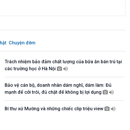
Chân dung cuộc sống - phát lại Thứ 5
(Tuần đầu tiên của tháng: Thanh Âm ký
sự-Phát lại)
23h00-23h10
Bản tin cuối cùng trong ngày
23h10-23h15
hật
Chuyện đêm
Rao sóng
23h15-23h25
Ngôi nhà ASEAN (Phát lại Thứ Tư)
Trách nhiệm bảo đảm chất lượng của bữa ăn bán trú tại
23h25-23h30
Chương trình đệm
các trường học ở Hà Nội
23h30-24h00
Nhịp sống
Bảo vệ cán bộ, doanh nhân dám nghĩ, dám làm: Đủ
mạnh để cởi trói, đủ chặt để không bị lợi dụng
Bí thư xứ Mường và những chiếc clip triệu view