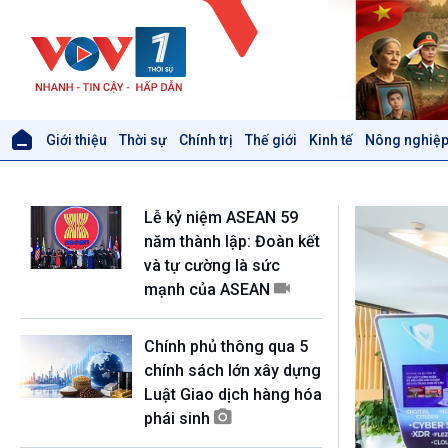
Giới thiệu
Thời sự
Chính trị
Thế giới
Kinh tế
Nông nghiệp
Giới thiệu
Thời sự
Thời sự 6h
Lễ kỷ niệm ASEAN 59
Thời sự 12h
năm thành lập: Đoàn kết
Thời sự 18h
và tự cường là sức
Thời sự 21h30
mạnh của ASEAN
Bản tin
Chuyên mục
Theo dòng Thời sự
Chính phủ thông qua 5
chính sách lớn xây dựng
Luật Giao dịch hàng hóa
Xã hội
Khoa học & Công nghệ
phái sinh
Tin Đời sống & Xã hội
Tin Khoa học & Công nghệ