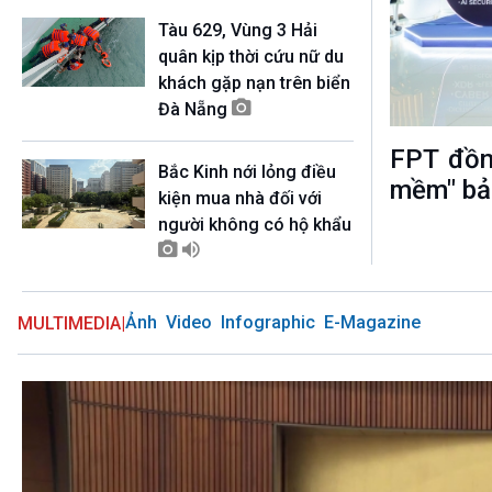
360 độ Sức khỏe
Kết nối công nghệ
Tàu 629, Vùng 3 Hải
Chuyển đổi Xanh
Sống chung với biến đổi
quân kịp thời cứu nữ du
Tài nguyên và Môi trường
khí hậu
khách gặp nạn trên biển
Chuyên gia của bạn
Đà Nẵng
Xã hội chuyển động
Bước chân đến trường
FPT đồn
Bắc Kinh nới lỏng điều
VOV1 đặc biệt
mềm" bả
kiện mua nhà đối với
Thanh âm ký sự
người không có hộ khẩu
Chân dung cuộc sống
Các chương trình đặc biệt
Ảnh
Video
Infographic
E-Magazine
MULTIMEDIA
|