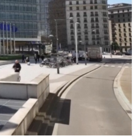
360 độ sức khỏe (phát lại)
19h55-20h00
Quảng cáo vovams
20h00-20h30
Vì an ninh Tổ quốc
20h30-20h59
Chuyên gia của bạn (phát lại)
20h59-21h00
Báo giờ
21h00-21h30
Quân đội nhân dân
21h30-21h58
Thời sự đêm (trực tiếp)
21h58-22h00
Quảng cáo
22h00-22h15
Kết nối công nghệ (phát lại Thứ Bẩy)
22h15-22h25
A lô VOV1 (phát lại)
22h25-22h30
Bản tin Thật và Giả (phát lại)
22h30-23h00