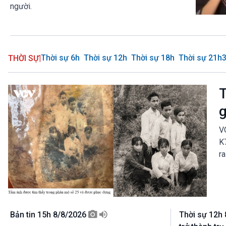
người.
Thời sự 6h
Thời sự 12h
Thời sự 18h
Thời sự 21h
THỜI SỰ
|
T
g
VO
K7
ra
Bản tin 15h 8/8/2026
Thời sự 12h