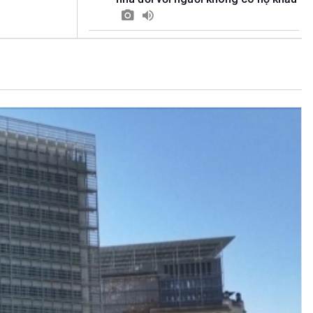
15h15-15h20
Quảng cáo
15h20-15h50
Chuyên gia của bạn
15h50-16h00
A lô, VOV1
16h00-17h00
Theo dòng thời sự
17h00-17h50
Cuộc sống 365
17h50-17h59
Quảng cáo
17h59-18h00
Báo giờ
18h00-18h57
Thời sự chiều (trực tiếp)
18h57-19h00
Quảng cáo
19h00-19h30
Tâm tình nơi biên giới và hải đảo
19h30-19h55