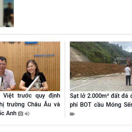
Chát với người nổi tiếng
Video
Câu chuyện Thể thao
Infographic
E-Magazine
 Việt trước quy định
Sạt lở 2.000m³ đất đá 
hị trường Châu Âu và
phí BOT cầu Móng Sến
ốc Anh