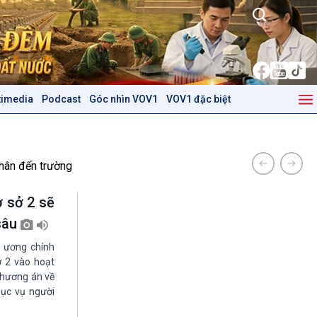
timedia
Podcast
Góc nhìn VOV1
VOV1 đặc biệt
Kinh tế
Nông nghiệp & Biển đảo
Tin Kinh tế
Tin Nông nghiệp & Biển
Trước giờ mở cửa
đảo
hân đến trường
Dòng chảy Kinh tế
Mùa vàng
Sức sống hàng Việt
Biển đảo Việt Nam
 sở 2 sẽ
Khởi nghiệp
Tâm tình biên giới và hải
 sâu
Tuyên chiến với gian lận
đảo
thương mại
Tìm hiểu biển, đảo Việt
g ương chính
Nam
ở 2 vào hoạt
phương án về
Podcast
Góc nhìn VOV1
hục vụ người
Bình luận