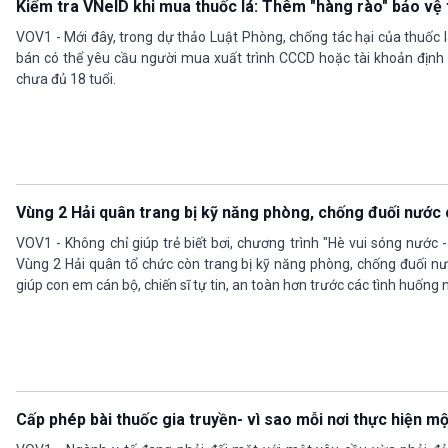
Kiểm tra VNeID khi mua thuốc lá: Thêm "hàng rào" bảo vệ t
VOV1 - Mới đây, trong dự thảo Luật Phòng, chống tác hại của thuốc lá
bán có thể yêu cầu người mua xuất trình CCCD hoặc tài khoản định
chưa đủ 18 tuổi.
Vùng 2 Hải quân trang bị kỹ năng phòng, chống đuối nước 
VOV1 - Không chỉ giúp trẻ biết bơi, chương trình "Hè vui sóng nước -
Vùng 2 Hải quân tổ chức còn trang bị kỹ năng phòng, chống đuối nướ
giúp con em cán bộ, chiến sĩ tự tin, an toàn hơn trước các tình huống
Cấp phép bài thuốc gia truyền- vì sao mỗi nơi thực hiện mộ