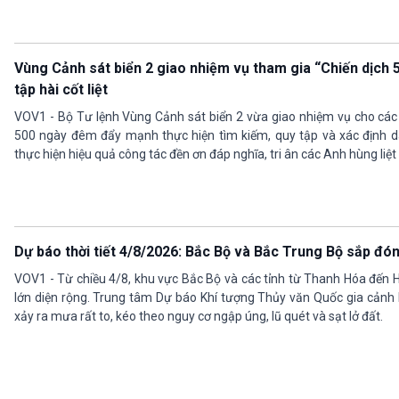
Vùng Cảnh sát biển 2 giao nhiệm vụ tham gia “Chiến dịch 
tập hài cốt liệt
VOV1 - Bộ Tư lệnh Vùng Cảnh sát biển 2 vừa giao nhiệm vụ cho các 
500 ngày đêm đẩy mạnh thực hiện tìm kiếm, quy tập và xác định danh
thực hiện hiệu quả công tác đền ơn đáp nghĩa, tri ân các Anh hùng liệt 
Dự báo thời tiết 4/8/2026: Bắc Bộ và Bắc Trung Bộ sắp đó
VOV1 - Từ chiều 4/8, khu vực Bắc Bộ và các tỉnh từ Thanh Hóa đến
lớn diện rộng. Trung tâm Dự báo Khí tượng Thủy văn Quốc gia cảnh
xảy ra mưa rất to, kéo theo nguy cơ ngập úng, lũ quét và sạt lở đất.