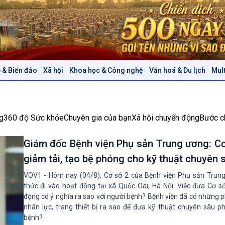
 & Biển đảo
Xã hội
Khoa học & Công nghệ
Văn hoá & Du lịch
Mul
Chính trị
Thế giới
Tin Chính trị
Tin thế giới
Chính phủ với người dân
Vấn đề quốc tế
g
360 độ Sức khỏe
Chuyên gia của bạn
Xã hội chuyển động
Bước c
Quốc hội với cử tri
Hồ sơ sự kiện quốc tế
Xây dựng đảng
Thế giới & Việt Nam
Giám đốc Bệnh viện Phụ sản Trung ương: Cơ
Đảng trong cuộc sống
Biên cương - Một dải vững
giảm tải, tạo bệ phóng cho kỹ thuật chuyên
Nhận diện sự thật
bền
Pháp luật và đời sống
VOV1 - Hôm nay (04/8), Cơ sở 2 của Bệnh viện Phụ sản Trun
thức đi vào hoạt động tại xã Quốc Oai, Hà Nội. Việc đưa Cơ s
động có ý nghĩa ra sao với người bệnh? Bệnh viện đã có những 
Văn hoá & Du lịch
Multimedia
nhân lực, trang thiết bị ra sao để đưa kỹ thuật chuyên sâu p
Tin Văn hoá & Du lịch
Ảnh
bệnh?