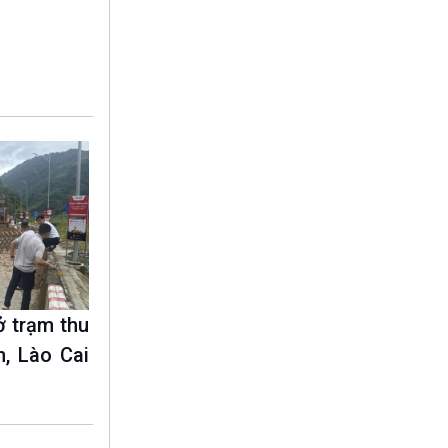
10 phút Sự kiện - Luận bàn
Câu chuyện thời sự
Dòng chảy sự kiện
Đối thoại
Diễn đàn chủ nhật
Chuyện đêm
ở trạm thu
, Lào Cai