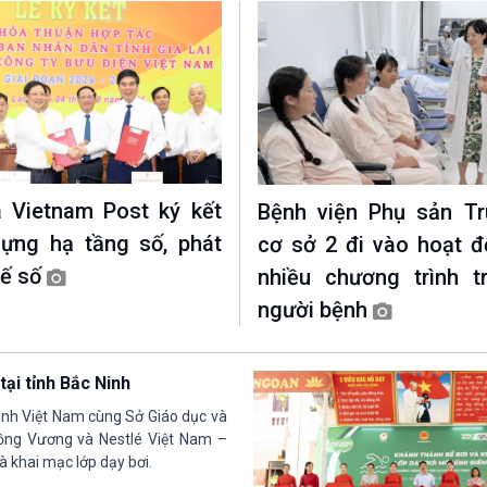
à Vietnam Post ký kết
Bệnh viện Phụ sản T
ựng hạ tầng số, phát
cơ sở 2 đi vào hoạt đ
 tế số
nhiều chương trình t
người bệnh
tại tỉnh Bắc Ninh
sinh Việt Nam cùng Sở Giáo dục và
Đồng Vương và Nestlé Việt Nam –
à khai mạc lớp dạy bơi.