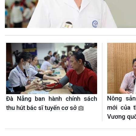
360 độ Sức khỏe
Kết nối công nghệ
Chuyển đổi Xanh
Sống chung với biến đổi
Tài nguyên và Môi trường
khí hậu
Chuyên gia của bạn
Xã hội chuyển động
Bước chân đến trường
VOV1 đặc biệt
Thanh âm ký sự
Chân dung cuộc sống
Các chương trình đặc biệt
Nông sản
Đà Nẵng ban hành chính sách
mới của t
thu hút bác sĩ tuyến cơ sở
Vương qu