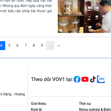
m bảo an toàn, hiệu quả các bài
ền. Những quy định ngày càng chặt
 một kiểu cấp phép bài thuốc gia
4
5
6
7
8
9
…
››
Theo dõi VOV1 tại:
hị Hằng - Hoàng
Giới thiệu
Thời sự
Kinh tế
Nông nghiệp & Biển