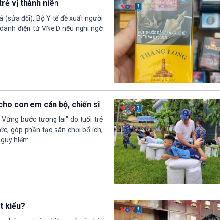
rẻ vị thành niên
 (sửa đổi), Bộ Y tế đề xuất người
 danh điện tử VNeID nếu nghi ngờ
cho con em cán bộ, chiến sĩ
 Vững bước tương lai" do tuổi trẻ
c, góp phần tạo sân chơi bổ ích,
 nguy hiểm.
t kiểu?