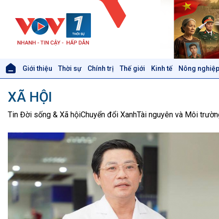
Giới thiệu
Thời sự
Chính trị
Thế giới
Kinh tế
Nông nghiệp
Giới thiệu
Thời sự
XÃ HỘI
Thời sự 6h
Thời sự 12h
Tin Đời sống & Xã hội
Chuyển đổi Xanh
Tài nguyên và Môi trườn
Thời sự 18h
Thời sự 21h30
Bản tin
Chuyên mục
Theo dòng Thời sự
Xã hội
Khoa học & Công nghệ
Tin Đời sống & Xã hội
Tin Khoa học & Công nghệ