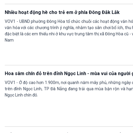
Nhiều hoạt động hè cho trẻ em ở phía Đông Đắk Lắk
VOV1 - UBND phường Đông Hòa tổ chức chuỗi các hoạt động văn hó
văn hóa với các chương trình ý nghĩa, nhằm tạo sân chơi bổ ích, th
đặc biệt là các em thiếu nhi ở khu vực trung tâm thị xã Đông Hòa cũ -
Nam
Hoa sâm chín đỏ trên đỉnh Ngọc Linh - mùa vui của người
VOV1 - Ở độ cao hơn 1.900m, nơi quanh năm mây phủ, những ngày đ
trên đỉnh Ngọc Linh, TP Đà Nẵng đang trải qua mùa bận rộn và h
Ngọc Linh chín đỏ.