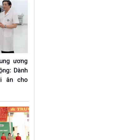
rung ương
ộng: Dành
ri ân cho