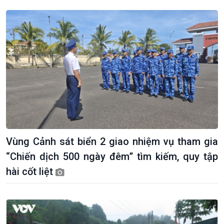
Tuyên chiến với gian lận
đảo
thương mại
Tìm hiểu biển, đảo Việt
Nam
Vùng Cảnh sát biển 2 giao nhiệm vụ tham gia
“Chiến dịch 500 ngày đêm” tìm kiếm, quy tập
hài cốt liệt