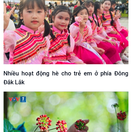
Văn hoá & Du lịch
Multimedia
Tin Văn hoá & Du lịch
Ảnh
Chát với người nổi tiếng
Video
Câu chuyện Thể thao
Infographic
E-Magazine
Nhiều hoạt động hè cho trẻ em ở phía Đông
Đắk Lắk