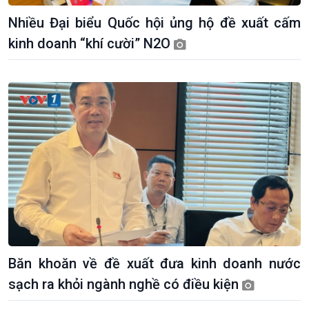
Nhiều Đại biểu Quốc hội ủng hộ đề xuất cấm
kinh doanh “khí cười” N2O
Kinh tế
Nông nghiệp & Biển đảo
Tin Kinh tế
Tin Nông nghiệp & Biển
Trước giờ mở cửa
đảo
Băn khoăn về đề xuất đưa kinh doanh nước
Dòng chảy Kinh tế
Mùa vàng
sạch ra khỏi ngành nghề có điều kiện
Sức sống hàng Việt
Biển đảo Việt Nam
Khởi nghiệp
Tâm tình biên giới và hải