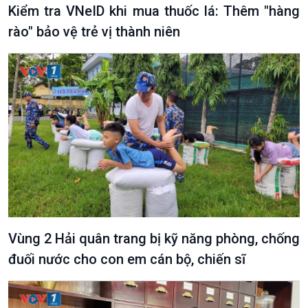
Kiểm tra VNeID khi mua thuốc lá: Thêm "hàng
rào" bảo vệ trẻ vị thành niên
Podcast
Góc nhìn VOV1
Bình luận
10 phút Sự kiện - Luận bàn
Câu chuyện thời sự
Dòng chảy sự kiện
Đối thoại
Diễn đàn chủ nhật
Chuyện đêm
Vùng 2 Hải quân trang bị kỹ năng phòng, chống
đuối nước cho con em cán bộ, chiến sĩ