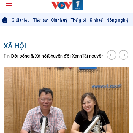
Giới thiệu
Thời sự
Chính trị
Thế giới
Kinh tế
Nông nghiệp 
XÃ HỘI
Tin Đời sống & Xã hội
Chuyển đổi Xanh
Tài nguyên và Môi trườn