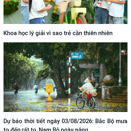
Khoa học lý giải vì sao trẻ cần thiên nhiên
VOV1 đặc biệt
Thanh âm ký sự
Chân dung cuộc sống
Các chương trình đặc biệt
Dự báo thời tiết ngày 03/08/2026: Bắc Bộ mưa
to đến rất to, Nam Bộ ngày nắng