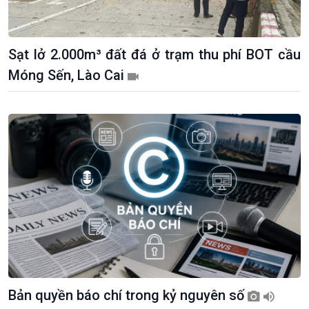
Sạt lở 2.000m³ đất đá ở trạm thu phí BOT cầu
Giới thiệu
Thời sự
Móng Sến, Lào Cai
Thời sự 6h
Thời sự 12h
Thời sự 18h
Thời sự 21h30
Bản tin
Chuyên mục
Theo dòng Thời sự
Bản quyền báo chí trong kỷ nguyên số