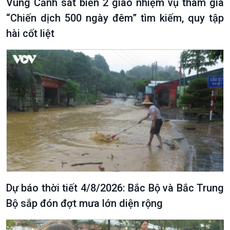
Vùng Cảnh sát biển 2 giao nhiệm vụ tham gia
“Chiến dịch 500 ngày đêm” tìm kiếm, quy tập
hài cốt liệt
Dự báo thời tiết 4/8/2026: Bắc Bộ và Bắc Trung
Bộ sắp đón đợt mưa lớn diện rộng